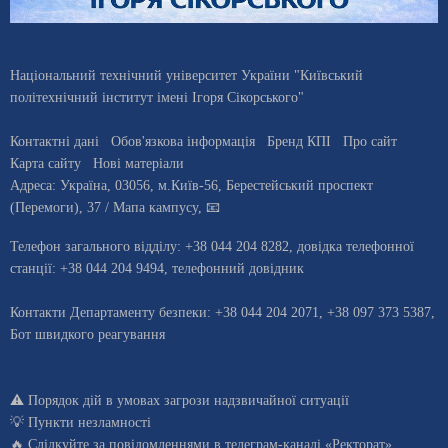
Національний технічний університет України "Київський
політехнічний інститут імені Ігоря Сікорського"
Контактні дані
Обов'язкова інформація
Бренд КПІ
Про сайт
Карта сайту
Нові матеріали
Адреса:
Україна
,
03056
, м.
Київ
-56,
Берестейський проспект
(Перемоги), 37
/ Мапа кампусу
,
📧
Телефон загального відділу:
+38 044 204 8282
, довiдка телефонної
станцiї:
+38 044 204 9494
,
телефонний довідник
Контакти Департаменту безпеки: +38 044 204 2071, +38 097 373 5387,
Бот швидкого реагування
⚠️
Порядок дій в умовах загрози надзвичайної ситуації
💡
Пункти незламності
🔥 Слідкуйте за повідомленнями в
телеграм-каналі «Ректорат»