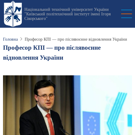
Перейти
Національний технічний університет України
до
"Київський політехнічний інститут імені Ігоря
основного
Сікорського"
вмісту
Головна
Професор КПІ — про післявоєнне відновлення України
Професор КПІ — про післявоєнне
відновлення України