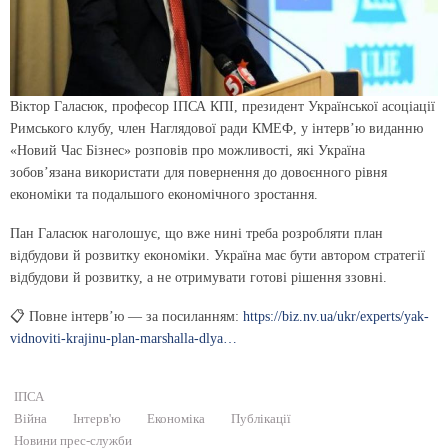
Віктор Галасюк, професор ІПСА КПІ, президент Української асоціації
Римського клубу, член Наглядової ради КМЕФ, у інтервʼю виданню
«Новий Час Бізнес» розповів про можливості, які Україна
зобовʼязана використати для повернення до довоєнного рівня
економіки та подальшого економічного зростання.
Пан Галасюк наголошує, що вже нині треба розробляти план
відбудови й розвитку економіки. Україна має бути автором стратегії
відбудови й розвитку, а не отримувати готові рішення ззовні.
📋 Повне інтервʼю — за посиланням:
https://biz.nv.ua/ukr/experts/yak-
vidnoviti-krajinu-plan-marshalla-dlya…
ІПСА
Війна
Інтерв'ю
Економіка
Публікації
Новини прес-служби