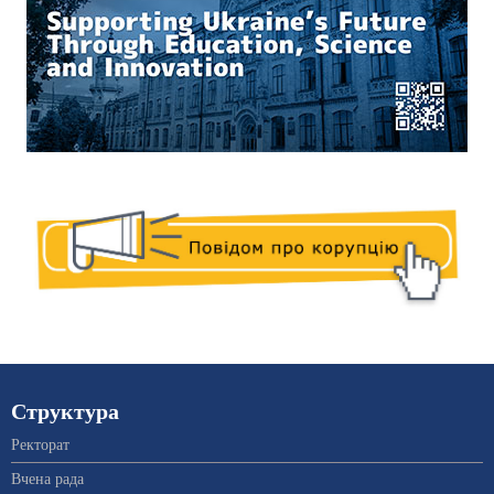
Структура
Ректорат
Вчена рада