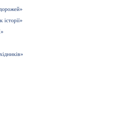
одорожей»
к історії»
І»
хідників»