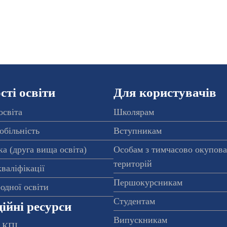
ті освіти
Для користувачів
освіта
Школярам
обільність
Вступникам
а (друга вища освіта)
Особам з тимчасово окупов
територій
валіфікації
Першокурсникам
одної освіти
Студентам
ійні ресурси
Випускникам
 КПІ