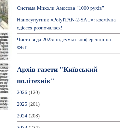
Система Миколи Амосова "1000 рухів"
Наносупутник «PolyITAN-2-SAU»: космічна
одіссея розпочалася!
Чиста вода 2025: підсумки конференції на
ФБТ
Архів газети "Київський
політехнік"
2026
(120)
2025
(201)
2024
(208)
2023
(224)