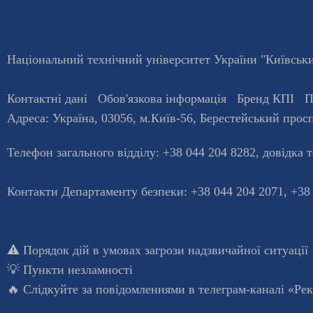
Національний технічний університет України "Київський
Контактні дані
Обов'язкова інформація
Бренд КПІ
П
Адреса:
Україна
,
03056
, м.
Київ
-56,
Берестейський просп
Телефон загального відділу:
+38 044 204 8282
, довiдка 
Контакти Департаменту безпеки: +38 044 204 2071, +38
⚠️
Порядок дій в умовах загрози надзвичайної ситуації
💡
Пункти незламності
🔥 Слідкуйте за повідомленнями в
телеграм-каналі «Ре