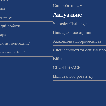
Співробітникам
ння
Актуальне
еренції
Sikorsky Challenge
ідні роботи
Викладачі-дослідники
архів
Академічна доброчесність
ький політехнік"
Спеціальності та освітні пр
ові вісті КПІ"
Війна
CLUST SPACE
Цілі сталого розвитку