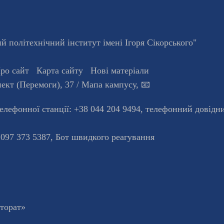
 політехнічний інститут імені Ігоря Сікорського"
ро сайт
Карта сайту
Нові матеріали
ект (Перемоги), 37
/ Мапа кампусу
,
📧
телефонної станцiї:
+38 044 204 9494
,
телефонний довідн
 097 373 5387,
Бот швидкого реагування
кторат»