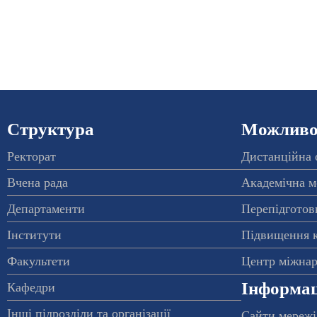
Структура
Можливос
Ректорат
Дистанційна 
Вчена рада
Академічна м
Департаменти
Перепідготовк
Інститути
Підвищення к
Факультети
Центр міжнар
Інформац
Кафедри
Інші підрозділи та організації
Сайти мережі