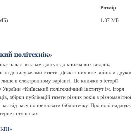
Розмір
 МБ)
1.87 МБ
ький політехнік»
нік» надає читачам доступ до книжкових видань,
ї та дописувачами газети. Деякі з них вже вийшли друко
лише в електронному варіанті. Це книжки з історії
 України «Київський політехнічний інститут ім. Ігоря
ців, збірки публікацій газети різних років з різноманітно
 час від часу поповнювати бібліотечку. Про нові надход
нтернет-сторінках.
 КПІ»