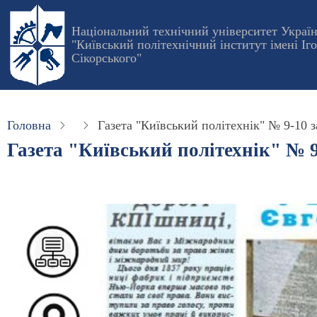
Перейти
до
Національний технічний університет Украї
"Київський політехнічний інститут імені Іг
основного
Сікорського"
вмісту
Головна
Газета "Київський політехнік" № 9-10 за
Газета "Київський політехнік" № 9-