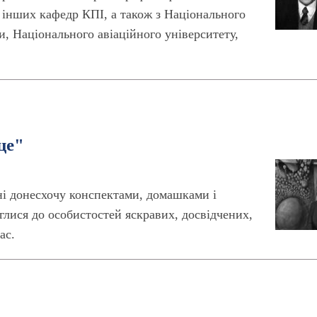
 інших кафедр КПІ, а також з Національного
и, Національного авіаційного університету,
це"
ені донесхочу конспектами, домашками і
глися до особистостей яскравих, досвідчених,
ас.