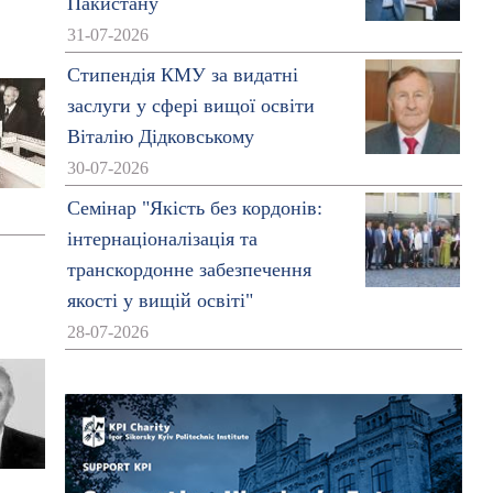
Пакистану
31-07-2026
Стипендія КМУ за видатні
заслуги у сфері вищої освіти
Віталію Дідковському
30-07-2026
Семінар "Якість без кордонів:
інтернаціоналізація та
транскордонне забезпечення
якості у вищій освіті"
28-07-2026