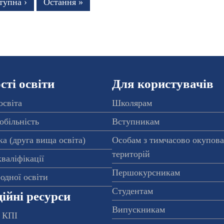
тупна
тупна ›
Остання
Остання »
рінка
сторінка
ті освіти
Для користувачів
освіта
Школярам
обільність
Вступникам
а (друга вища освіта)
Особам з тимчасово окупов
територій
валіфікації
Першокурсникам
одної освіти
Студентам
ійні ресурси
Випускникам
 КПІ