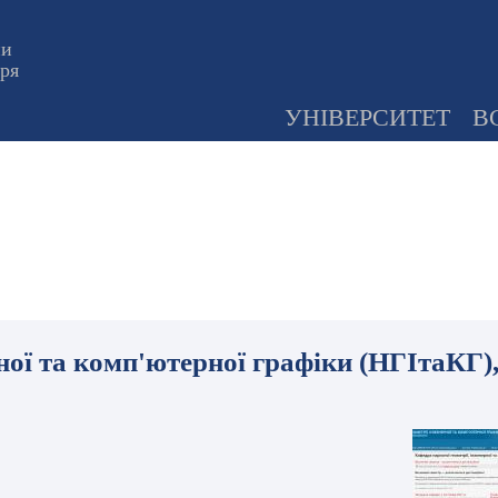
ни
оря
УНІВЕРСИТЕТ
В
ної та комп'ютерної графіки (НГІтаКГ)