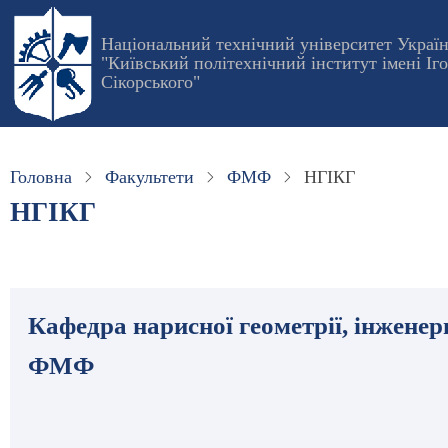
Перейти
до
Національний технічний університет Украї
"Київський політехнічний інститут імені Іг
основного
Сікорського"
вмісту
Головна
Факультети
ФМФ
НГІКГ
НГІКГ
Кафедра нарисної геометрії, інженер
ФМФ