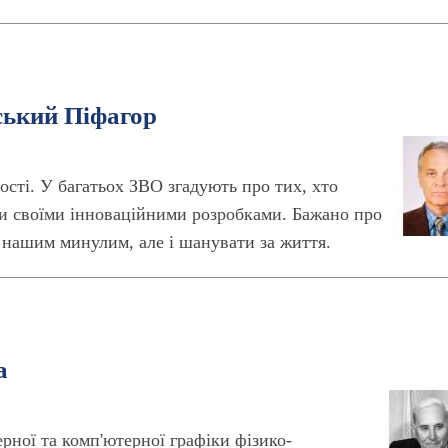
ський Піфагор
сті. У багатьох ЗВО згадують про тих, хто
ни своїми інноваційними розробками. Бажано про
ь нашим минулим, але і шанувати за життя.
а
рної та комп'ютерної графіки фізико-