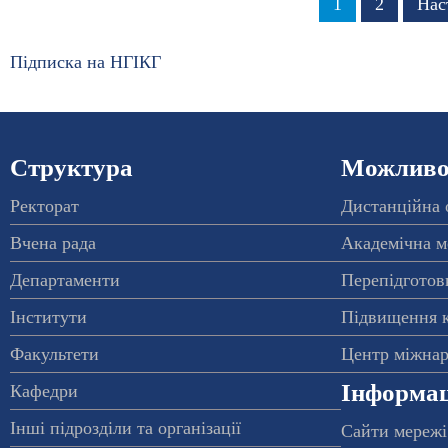
Сторінка
1
Сторінка
2
Нас
Нас
на
сто
сторінки
Підписка на НГІКГ
Структура
Можливос
Ректорат
Дистанційна 
Вчена рада
Академічна м
Департаменти
Перепідготовк
Інститути
Підвищення к
Факультети
Центр міжнар
Інформац
Кафедри
Інші підрозділи та організації
Сайти мережі