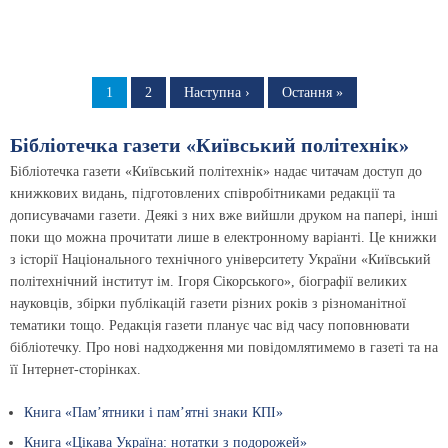
Розбивка
на
Сторінка
1
Сторінка
2
Наступна
Наступна ›
Остання
Остання »
сторінка
сторінка
сторінки
Бібліотечка газети «Київський політехнік»
Бібліотечка газети «Київський політехнік» надає читачам доступ до
книжкових видань, підготовлених співробітниками редакції та
дописувачами газети. Деякі з них вже вийшли друком на папері, інші
поки що можна прочитати лише в електронному варіанті. Це книжки
з історії Національного технічного університету України «Київський
політехнічний інститут ім. Ігоря Сікорського», біографії великих
науковців, збірки публікацій газети різних років з різноманітної
тематики тощо. Редакція газети планує час від часу поповнювати
бібліотечку. Про нові надходження ми повідомлятимемо в газеті та на
її Інтернет-сторінках.
Книга «Пам’ятники і пам’ятні знаки КПІ»
Книга «Цікава Україна: нотатки з подорожей»