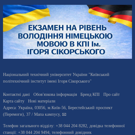
Національний технічний університет України "Київський
політехнічний інститут імені Ігоря Сікорського"
Контактні дані
Обов'язкова інформація
Бренд КПІ
Про сайт
Карта сайту
Нові матеріали
Адреса:
Україна
,
03056
, м.
Київ
-56,
Берестейський проспект
(Перемоги), 37
/ Мапа кампусу
,
📧
Телефон загального відділу:
+38 044 204 8282
, довiдка телефонної
станцiї:
+38 044 204 9494
,
телефонний довідник