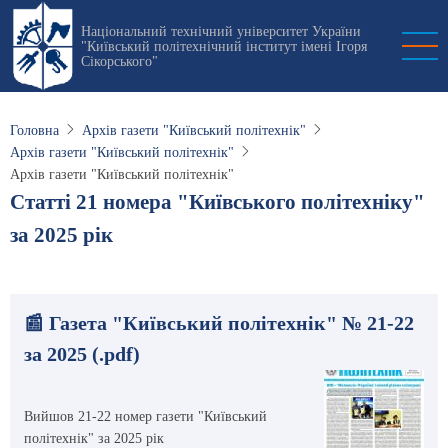
Перейти
Національний технічний університет України
до
"Київський політехнічний інститут імені Ігоря
основного
Сікорського"
вмісту
Головна
Архів газети "Київський політехнік"
Архів газети "Київський політехнік"
Архів газети "Київський політехнік"
Статті 21 номера "Київського політехніку"
за 2025 рік
📰 Газета "Київський політехнік" № 21-22
за 2025 (.pdf)
Вийшов 21-22 номер газети "Київський
політехнік" за 2025 рік