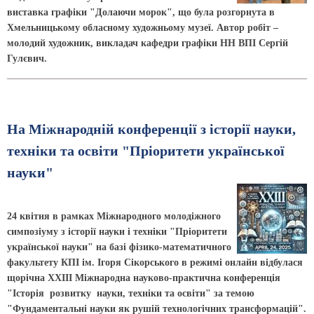
виставка графіки "Долаючи морок", що була розгорнута в
Хмельницькому обласному художньому музеї. Автор робіт –
молодий художник, викладач кафедри графіки НН ВПІ Сергій
Гулєвич.
На Міжнародній конференції з історії науки,
техніки та освіти "Пріоритети української
науки"
24 квітня в рамках Міжнародного молодіжного
симпозіуму з історії науки і техніки "Пріоритети
української науки" на базі фізико-математичного
факультету КПI ім. Ігоря Сікорського в режимі онлайн відбулася
щорічна ХХІІІ Міжнародна науково-практична конференція
"Історія розвитку науки, техніки та освіти" за темою
"Фундаментальні науки як рушій технологічних трансформацій".