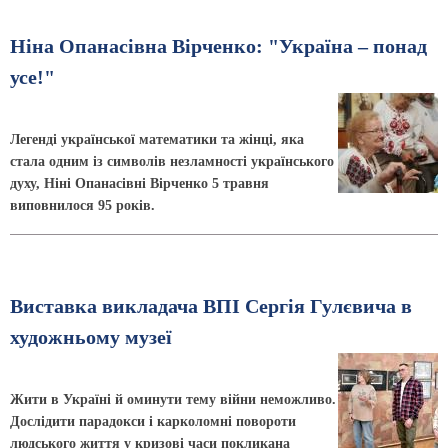
Ніна Опанасівна Вірченко: "Україна – понад
усе!"
Легенді української математики та жінці, яка
стала одним із символів незламності українського
духу, Ніні Опанасівні Вірченко 5 травня
виповнилося 95 років.
Виставка викладача ВПІ Сергія Гулєвича в
художньому музеї
Жити в Україні й оминути тему війни неможливо.
Дослідити парадокси і карколомні повороти
людського життя у кризові часи покликана