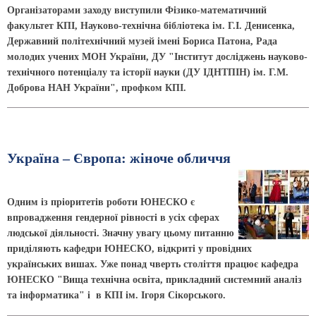
Організаторами заходу виступили Фізико-математичний
факультет КПІ, Науково-технічна бібліотека ім. Г.І. Денисенка,
Державний політехнічний музей імені Бориса Патона, Рада
молодих учених МОН України, ДУ "Інститут досліджень науково-
технічного потенціалу та історії науки (ДУ ІДНТПІН) ім. Г.М.
Доброва НАН України", профком КПІ.
Україна – Європа: жіноче обличчя
Одним із пріоритетів роботи ЮНЕСКО є
впровадження гендерної рівності в усіх сферах
людської діяльності. Значну увагу цьому питанню
приділяють кафедри ЮНЕСКО, відкриті у провідних
українських вишах. Уже понад чверть століття працює кафедра
ЮНЕСКО "Вища технічна освіта, прикладний системний аналіз
та інформатика" і в КПІ ім. Ігоря Сікорського.