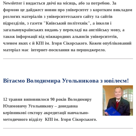
Newsletter і видається двічі на місяць, або за потребою. За
формою це дайджест новин про університет з коротким викладом
розлогих матеріалів з університетського сайту та сайтів
підрозділів, з газети "Київський політехнік", а інколи і
загальноукраїнських видань у перекладі на англійську мову, а
також інформації від міжнародних альянсів університетів,
членом яких є й КПІ ім. Ігоря Сікорського. Кожен опублікований
матеріал має інтернет-посилання на першоджерело.
Вітаємо Володимира Угольникова з ювілеєм!
12 травня виповнилося 90 років Володимиру
Юхимовичу Угольникову – донедавна
керівникові сектору акредитації навчально-
методичного відділу КПІ ім. Ігоря Сікорського.