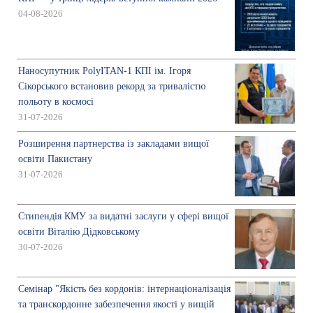
04-08-2026
Наносупутник PolyITAN-1 КПІ ім. Ігоря
Сікорського встановив рекорд за тривалістю
польоту в космосі
31-07-2026
Розширення партнерства із закладами вищої
освіти Пакистану
31-07-2026
Стипендія КМУ за видатні заслуги у сфері вищої
освіти Віталію Дідковському
30-07-2026
Семінар "Якість без кордонів: інтернаціоналізація
та транскордонне забезпечення якості у вищій