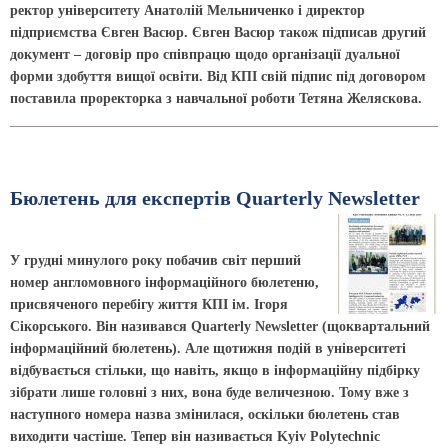
ректор університету Анатолій Мельниченко і директор
підприємства Євген Васюр. Євген Васюр також підписав другий
документ – договір про співпрацю щодо організації дуальної
форми здобуття вищої освіти. Від КПІ свій підпис під договором
поставила проректорка з навчальної роботи Тетяна Желяскова.
Бюлетень для експертів Quarterly Newsletter
У грудні минулого року побачив світ перший
номер англомовного інформаційного бюлетеню,
присвяченого перебігу життя КПІ ім. Ігоря
Сікорського. Він називався Quarterly Newsletter (щоквартальний
інформаційний бюлетень). Але щотижня подій в університеті
відбувається стільки, що навіть, якщо в інформаційну підбірку
зібрати лише головні з них, вона буде величезною. Тому вже з
наступного номера назва змінилася, оскільки бюлетень став
виходити частіше. Тепер він називається Kyiv Polytechnic