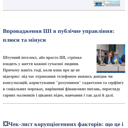
Впровадження ШІ в публічне управління:
плюси та мінуси
Штучний інтелект, або просто ШІ, стрімко
входить у життя кожної сучасної людини.
Причому навіть тоді, коли вона про це не
підозрює: під час отримання телефоном якихось довідок чи
консультацій, користування "розумними" гаджетами та серфінгу
в соціальних мережах, вирішенні фінансових питань, перегляду
гарних малюнків і цікавих відео, навчання і так далі й далі.
💥Чек-лист корупціогенних факторів: що це і