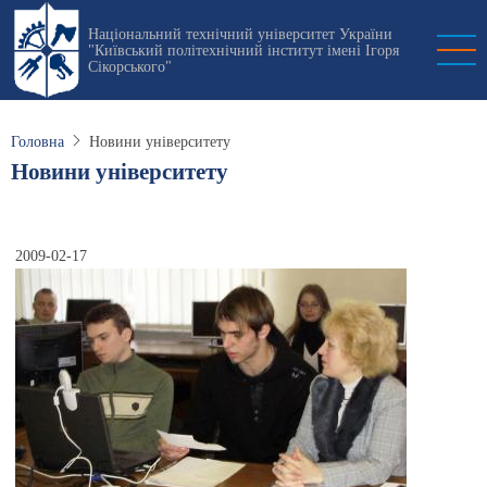
Перейти
Національний технічний університет України
до
"Київський політехнічний інститут імені Ігоря
основного
Сікорського"
вмісту
Головна
Новини університету
Новини університету
2009-02-17