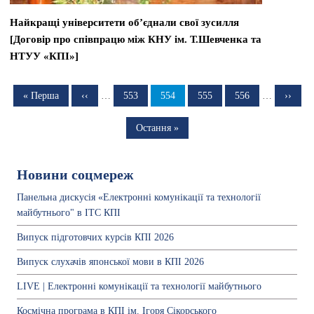
Найкращі університети об’єднали свої зусилля
[Договір про співпрацю між КНУ ім. Т.Шевченка та
НТУУ «КПІ»]
Розбивка
на
Перша
« Перша
Попередня
‹‹
…
Сторінка
553
Сторінка
554
Сторінка
555
Сторінка
556
…
Насту
››
сторінка
сторінка
сторін
сторінки
Остання
Остання »
сторінка
Новини соцмереж
Панельна дискусія «Електронні комунікації та технології
майбутнього" в ІТС КПІ
Випуск підготовчих курсів КПІ 2026
Випуск слухачів японської мови в КПІ 2026
LIVE | Електронні комунікації та технології майбутнього
Космічна програма в КПІ ім. Ігоря Сікорського