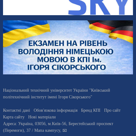
Національний технічний університет України "Київський
політехнічний інститут імені Ігоря Сікорського"
Контактні дані
Обов'язкова інформація
Бренд КПІ
Про сайт
Карта сайту
Нові матеріали
Адреса:
Україна
,
03056
, м.
Київ
-56,
Берестейський проспект
(Перемоги), 37
/ Мапа кампусу
,
📧