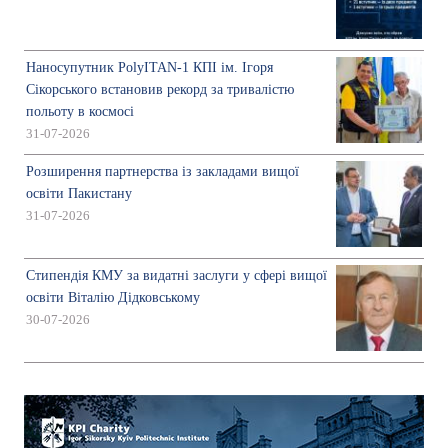
Наносупутник PolyITAN-1 КПІ ім. Ігоря
Сікорського встановив рекорд за тривалістю
польоту в космосі
31-07-2026
Розширення партнерства із закладами вищої
освіти Пакистану
31-07-2026
Стипендія КМУ за видатні заслуги у сфері вищої
освіти Віталію Дідковському
30-07-2026