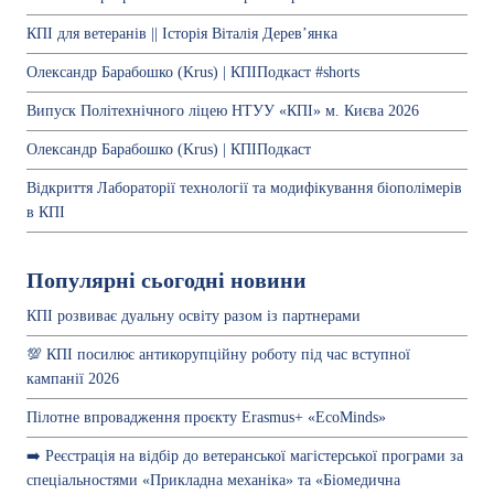
КПІ для ветеранів || Історія Віталія Дерев’янка
Олександр Барабошко (Krus) | КПІПодкаст #shorts
Випуск Політехнічного ліцею НТУУ «КПІ» м. Києва 2026
Олександр Барабошко (Krus) | КПІПодкаст
Відкриття Лабораторії технології та модифікування біополімерів
в КПІ
Популярні сьогодні новини
КПІ розвиває дуальну освіту разом із партнерами
💯 КПІ посилює антикорупційну роботу під час вступної
кампанії 2026
Пілотне впровадження проєкту Erasmus+ «EcoMinds»
➡️ Реєстрація на відбір до ветеранської магістерської програми за
спеціальностями «Прикладна механіка» та «Біомедична