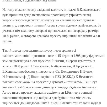
міської землі, віддаленішої від Києва.
На тому ж жовтневому засіданні комітету з подачі В.Ковалевського
була прийнята дещо несподівана пропозиція: утриматися від
всеросійського відкритого конкурсу на кращий проект будівель
інституту, а провести іменний серед групи відомих архітекторів. За
участь в нім кожному авторові призначалася винагорода у розмірі
1000 рублів, а авторові кращого проекту вирішили заплатити 4000
рублів.
Такий метод проведення конкурсу перевершив всі
найоптимістичніші прогнози - вже 4-15 березня 1898 року будівельна
комісія розглянула вісім проектів. Її члени, вибрані комітетом в
жовтні 1898 року, Н.Самофалов, А.Абрагамсон, Л.Бродський,
Б.Ханенко, професори університету Св. Володимира Н.Бунге,
Н.Ренненкампф, Д.Піхно, керівник ПЗЗ (ЮЗЖД) К.Немешаєв
поклали своє «око» на проект під девізом «Prestissimo». Він і був
визнаний найбільш відповідним для споруди будівель інституту.
Автор цього проекту академік архітектури І.Китнер в записці-
пояснення відзначав, що вибрана для будівництва місцевість
відноситься до найздоровіших в Києві. Ставити три головні будівлі