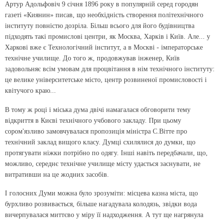
Артур Адольфовіч 9 січня 1896 року в популярній серед городян
газеті «Киянин» писав, що необхідність створення політехнічного
інституту повністю дозріла. Більш всього для його будівництва
підходять такі промислові центри, як Москва, Харків і Київ. Але... у
Харкові вже є Технологічний інститут, а в Москві - імператорське
технічне училище. До того ж, продовжував інженер, Київ
задовольняє всім умовам для процвітання в нім технічного інституту:
це велике університетське місто, центр розвиненої промисловості і
квітучого краю...
В тому ж році і міська дума двічі намагалася обговорити тему
відкриття в Києві технічного учбового закладу. При цьому
сором'язливо замовчувалася пропозиція міністра С.Вітте про
технічний заклад вищого класу. Думці схилялися до думки, що
протягувати ніжки потрібно по одягу. Інші навіть передбачали, що,
можливо, середнє технічне училище місту удасться заснувати, не
витративши на це жодних засобів.
І голосних Думи можна було зрозуміти: місцева казна міста, що
бурхливо розвивається, більше нагадувала колодязь, звідки вода
вичерпувалася миттєво у міру її надходження. А тут ще нагрянула