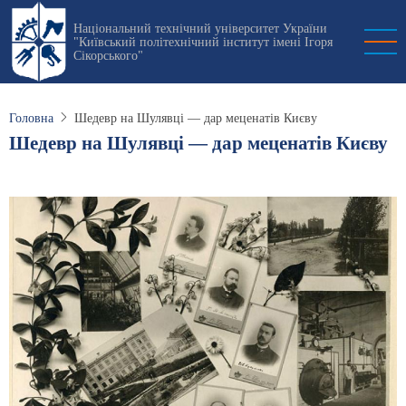
Перейти
Національний технічний університет України
до
"Київський політехнічний інститут імені Ігоря
основного
Сікорського"
вмісту
Головна
Шедевр на Шулявці — дар меценатів Києву
Шедевр на Шулявці — дар меценатів Києву