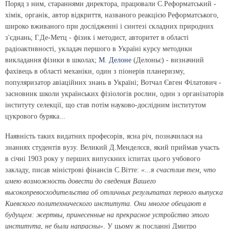
Поряд з ним, стараннями директора, працювали С.Реформатський -
хімік, органік, автор відкриття, названого реакцією Реформатського,
широко вживаного при дослідженні і синтезі складних природних
з'єднань; Г.Де-Метц - фізик і методист, авторитет в області
радіоактивності, укладач першого в Україні курсу методики
викладання фізики в школах;
М. Делоне
(Делоньє) - визначний
фахівець в області механіки, один з піонерів планеризму,
популяризатор авіаційних знань в Україні; Вотчал Євген Філатович -
засновник школи українських фізіологів рослин, один з організаторів
інституту селекції, що став потім науково-дослідним інститутом
цукрового буряка...
Наявність таких видатних професорів, ясна річ, позначилася на
знаннях студентів вузу. Великий Д.Менделєєв, який приймав участь
в січні 1903 року у перших випускних іспитах цього учбового
закладу, писав міністрові фінансів С.Вітте:
«...я счастлив тем, что
имею возможность довести до сведения Вашего
высокопревосходительства об отличных результатах первого выпуска
Киевского политехнического института. Они многое обещают в
будущем: жертвы, принесенные на прекрасное устройство этого
института, не были напрасны»
. У цьому ж посланні Дмитро