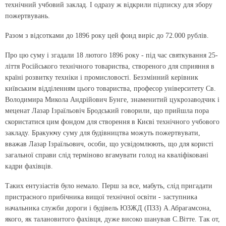
технічний учбовий заклад. І одразу ж відкрили підписку для збору
пожертвувань.
Разом з відсотками до 1896 року цей фонд виріс до 72.000 рублів.
Про цю суму і згадали 18 лютого 1896 року - під час святкування 25-
ліття Російського технічного товариства, створеного для сприяння в
країні розвитку техніки і промисловості. Беззмінний керівник
київським відділенням цього товариства, професор університету Св.
Володимира Микола Андрійович Бунге, знаменитий цукрозаводчик і
меценат Лазар Ізраїльовіч Бродський говорили, що прийшла пора
скористатися цим фондом для створення в Києві технічного учбового
закладу. Бракуючу суму для будівництва можуть пожертвувати,
вважав Лазар Ізраїльович, особи, що усвідомлюють, що для користі
загальної справи слід терміново вгамувати голод на кваліфіковані
кадри фахівців.
Таких ентузіастів було немало. Перш за все, мабуть, слід пригадати
пристрасного прибічника вищої технічної освіти - заступника
начальника служби дороги і будівель ЮЗЖД (ПЗЗ) А.Абрагамсона,
якого, як талановитого фахівця, дуже високо шанував С.Вітте. Так от,