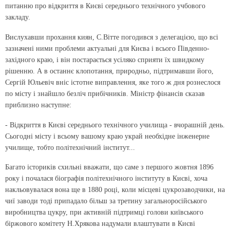
питанню про відкриття в Києві середнього технічного учбового
закладу.
Вислухавши прохання киян, С.Вітте погодився з делегацією, що всі
зазначені ними проблеми актуальні для Києва і всього Південно-
західного краю, і він постарається усіляко сприяти їх швидкому
рішенню. А в останнє клопотання, природньо, підтримавши його,
Сергій Юльевіч вніс істотне виправлення, яке того ж дня рознеслося
по місту і знайшло безліч прибічників. Міністр фінансів сказав
приблизно наступне:
- Відкриття в Києві середнього технічного училища - вчорашній день.
Сьогодні місту і всьому вашому краю украй необхідне інженерне
училище, тобто політехнічний інститут...
Багато істориків схильні вважати, що саме з першого жовтня 1896
року і почалася біографія політехнічного інституту в Києві, хоча
накльовувалася вона ще в 1880 році, коли місцеві цукрозаводчики, на
чиї заводи тоді припадало більш за третину загальноросійського
виробництва цукру, при активній підтримці голови київського
біржового комітету Н.Хрякова надумали влаштувати в Києві