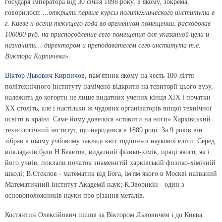
государя імператора від 30 січня 1898 року, в якому, зокрема,
говорилося:
...открыть первые курсы политехнического института в
г. Киеве к осени текущего года во временном помещении, расходовав
100000 руб. на приспособление сего помещения для указанной цели и
назначить... директором и преподавателем сего института т.е.
Виктора Кирпичева
».
Віктор Львович Кирпичов
, пам'ятник якому на честь 100-ліття
політехнічного інституту намічено відкрити на території цього вузу,
належить до когорти не лише видатних учених кінця XIX і початки
XX століть, але і настільки ж чудових організаторів вищої технічної
освіти в країні. Саме йому довелося «ставити на ноги» Харківський
технологічний інститут, що народився в 1889 році. За 9 років він
зібрав в цьому учбовому закладі квіт тодішньої наукової еліти. Серед
викладачів були Н.Бекетов, видатний фізико-хімік, праці якого, як і
його учнів, поклали початок знаменитій харківській физико-хімічній
школі; В.Стеклов - математик від Бога, ім'ям якого в Москві названий
Математичний інститут Академії наук; К.Зворикін - один з
основоположників науки про різання металів.
Костянтин Олексійович пішов за Віктором Львовичем і до Києва.