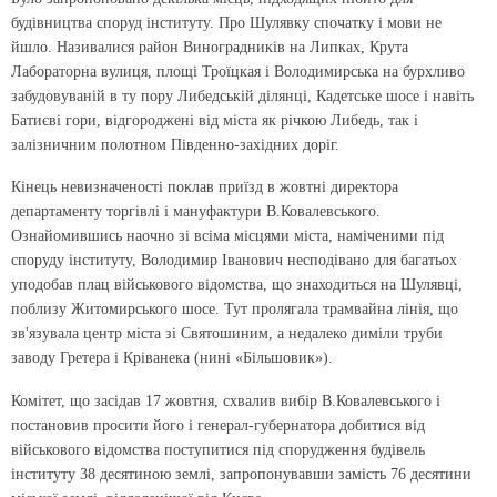
будівництва споруд інституту. Про Шулявку спочатку і мови не
йшло. Називалися район Виноградників на Липках, Крута
Лабораторна вулиця, площі Троїцкая і Володимирська на бурхливо
забудовуваній в ту пору Либедській ділянці, Кадетське шосе і навіть
Батиєві гори, відгороджені від міста як річкою Либедь, так і
залізничним полотном Південно-західних доріг.
Кінець невизначеності поклав приїзд в жовтні директора
департаменту торгівлі і мануфактури В.Ковалевського.
Ознайомившись наочно зі всіма місцями міста, наміченими під
споруду інституту, Володимир Іванович несподівано для багатьох
уподобав плац військового відомства, що знаходиться на Шулявці,
поблизу Житомирського шосе. Тут пролягала трамвайна лінія, що
зв'язувала центр міста зі Святошиним, а недалеко диміли труби
заводу Гретера і Кріванека (нині «Більшовик»).
Комітет, що засідав 17 жовтня, схвалив вибір В.Ковалевського і
постановив просити його і генерал-губернатора добитися від
військового відомства поступитися під спорудження будівель
інституту 38 десятиною землі, запропонувавши замість 76 десятини