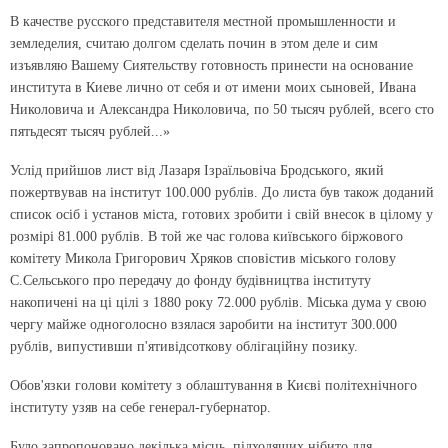
В качестве русского представителя местной промышленности и
земледелия, считаю долгом сделать почин в этом деле и сим
изъявляю Вашему Сиятельству готовность принести на основание
института в Киеве лично от себя и от имени моих сыновей, Ивана
Николовича и Александра Николовича, по 50 тысяч рублей, всего сто
пятьдесят тысяч рублей...»
Услід прийшов лист від Лазаря Ізраїльовіча Бродського, який
пожертвував на інститут 100.000 рублів. До листа був також доданий
список осіб і установ міста, готових зробити і свій внесок в цілому у
розмірі 81.000 рублів. В той же час голова київського біржового
комітету Микола Григорович Хряков сповістив міського голову
С.Сельського про передачу до фонду будівництва інституту
накопичені на ці цілі з 1880 року 72.000 рублів. Міська дума у свою
чергу майже одноголосно взялася заробити на інститут 300.000
рублів, випустивши п'ятивідсоткову облігаційну позику.
Обов'язки голови комітету з облаштування в Києві політехнічного
інституту узяв на себе генерал-губернатор.
Було запропоновано декілька місць, підходящих нібито для