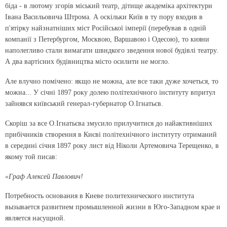
біда - в лютому згорів міський театр, дітище академіка архітектури
Івана Васильовича Штрома. А оскільки Київ в ту пору входив в
п'ятірку найзнатніших міст Російської імперії (перебував в одній
компанії з Петербургом, Москвою, Варшавою і Одесою), то кияни
наполегливо стали вимагати швидкого зведення нової будівлі театру.
А два вартісних будівництва місто осилити не могло.
Але влучно помічено: якщо не можна, але все таки дуже хочеться, то
можна... У січні 1897 року долею політехнічного інституту впритул
зайнявся київський генерал-губернатор О.Ігнатьєв.
Скоріш за все О.Ігнатьєва змусило прилучитися до найактивніших
прибічників створення в Києві політехнічного інституту отриманий
в середині січня 1897 року лист від Ніколи Артемовича Терещенко, в
якому той писав:
«Граф Алексей Павлович!
Потребность основания в Киеве политехнического института
вызывается развитием промышленной жизни в Юго-Западном крае и
является насущной.