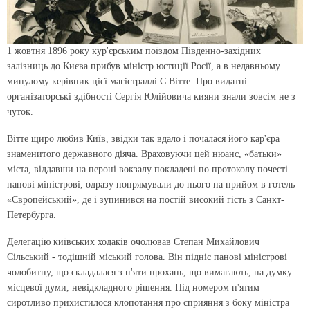
1 жовтня 1896 року кур'єрським поїздом Південно-західних
залізниць до Києва прибув міністр юстиції Росії, а в недавньому
минулому керівник цієї магістраллі С.Вітте. Про видатні
організаторські здібності Сергія Юлійовича кияни знали зовсім не з
чуток.
Вітте щиро любив Київ, звідки так вдало і почалася його кар'єра
знаменитого державного діяча. Враховуючи цей нюанс, «батьки»
міста, віддавши на пероні вокзалу покладені по протоколу почесті
панові міністрові, одразу попрямували до нього на прийом в готель
«Європейський», де і зупинився на постій високий гість з Санкт-
Петербурга.
Делегацію київських ходаків очолював Степан Михайлович
Сільський - тодішній міський голова. Він підніс панові міністрові
чолобитну, що складалася з п'яти прохань, що вимагають, на думку
місцевої думи, невідкладного рішення. Під номером п'ятим
сиротливо прихистилося клопотання про сприяння з боку міністра