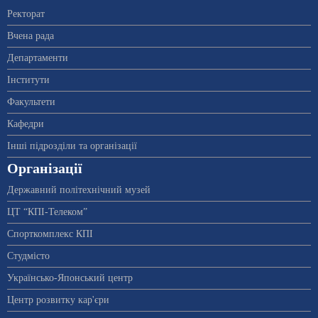
Ректорат
Вчена рада
Департаменти
Інститути
Факультети
Кафедри
Інші підрозділи та організації
Організації
Державний політехнічний музей
ЦТ “КПІ-Телеком”
Спорткомплекс КПІ
Студмісто
Українсько-Японський центр
Центр розвитку кар'єри