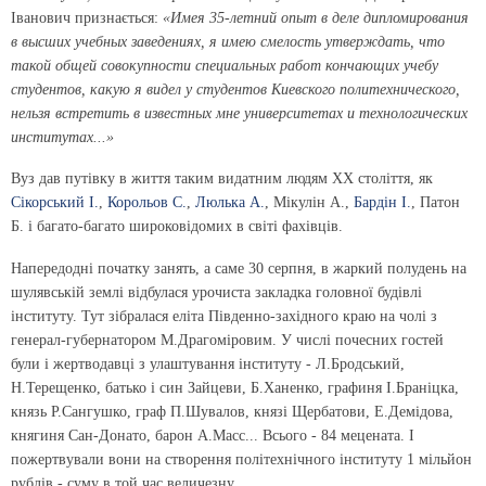
Іванович признається:
«Имея 35-летний опыт в деле дипломирования
в высших учебных заведениях, я имею смелость утверждать, что
такой общей совокупности специальных работ кончающих учебу
студентов, какую я видел у студентов Киевского политехнического,
нельзя встретить в известных мне университетах и технологических
институтах...»
Вуз дав путівку в життя таким видатним людям XX століття, як
Сікорський І.
,
Корольов С.
,
Люлька А.
, Мікулін А.,
Бардін І.
, Патон
Б. і багато-багато широковідомих в світі фахівців.
Напередодні початку занять, а саме 30 серпня, в жаркий полудень на
шулявській землі відбулася урочиста закладка головної будівлі
інституту. Тут зібралася еліта Південно-західного краю на чолі з
генерал-губернатором М.Драгоміровим. У числі почесних гостей
були і жертводавці з улаштування інституту - Л.Бродський,
Н.Терещенко, батько і син Зайцеви, Б.Ханенко, графиня І.Браніцка,
князь Р.Сангушко, граф П.Шувалов, князі Щербатови, Е.Демідова,
княгиня Сан-Донато, барон А.Масс... Всього - 84 мецената. І
пожертвували вони на створення політехнічного інституту 1 мільйон
рублів - суму в той час величезну.