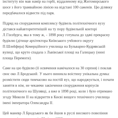
інституту він мав намір на горбі, віддаленому від Житомирського
шосе з його трамвайною лінією на відстані 100 саженів. Цю ділянку
передбачалося відвести під парк.
Підряд на спорудження комплексу будівель політехнічного вузу
дістався найавторитетнішій на ту пору будівельній конторі
Л.Гінзбурга, яка в тому ж, - 1898 року готувала до здачі прекрасну
будівлю (дітище архітектора Київського учбового округу
П.Шлейфера) Комерційного училища на Бульварно-Кудрявській
вулиці, що круто спадала з Львівської площі на Галицьку (нині
площа Перемоги).
Саме на цю будівлю (її освячення намічалося на 30 серпня) і поклав
своє око Л.Бродський. У нього виникла воістину унікальна думка:
розмістити сюди тимчасово на постій вуз, що народжується, і почати
заняття в нім, не чекаючи закінчення спорудження корпусів
політехнічного на Шулявці, а вже в 1898 році, коли і було отримано
згоду Миколи II на відкриття в Києві вищого технічного училища
імені імператора Олександра II.
Цей маневр Л.Бродського як би йшов в руслі високого повеління