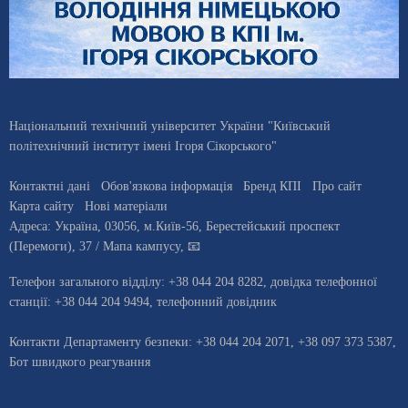
Національний технічний університет України "Київський
політехнічний інститут імені Ігоря Сікорського"
Контактні дані
Обов'язкова інформація
Бренд КПІ
Про сайт
Карта сайту
Нові матеріали
Адреса:
Україна
,
03056
, м.
Київ
-56,
Берестейський проспект
(Перемоги), 37
/ Мапа кампусу
,
📧
Телефон загального відділу:
+38 044 204 8282
, довiдка телефонної
станцiї:
+38 044 204 9494
,
телефонний довідник
Контакти Департаменту безпеки: +38 044 204 2071, +38 097 373 5387,
Бот швидкого реагування