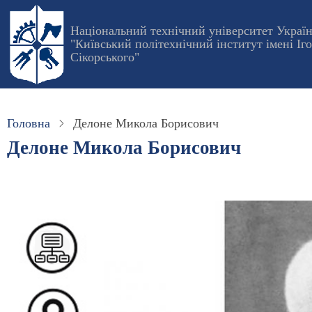
Перейти
до
Національний технічний університет Украї
"Київський політехнічний інститут імені Іг
основного
Сікорського"
вмісту
Головна
Делоне Микола Борисович
Делоне Микола Борисович