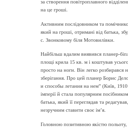
за створення повітроплавного відділен
на це гроші.
Активним послідовником та помічником
який на гроші, отримані від батька, зб
с. Звонковому біля Мотовилівки.
Найбільш вдалим виявився планер-біпл
площі крила 15 кв. м і коштував усьо
просто на ноги. Він легко розбирався 
зберігання. Про цей планер Борис Дел
и способы летания на нем” (Київ, 1910
імперії й стала популярним посібником
батька, який її переглядав та редагува
незручним ставити своє ім’я.
Головною позитивною якістю польоту, н