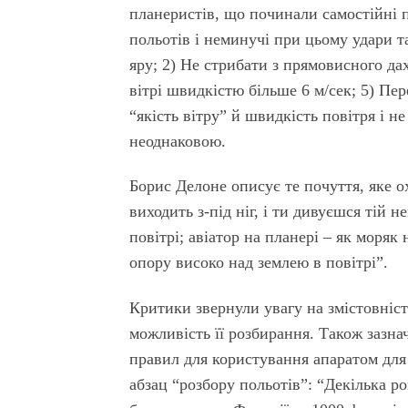
планеристів, що починали самостійні 
польотів і неминучі при цьому удари т
яру; 2) Не стрибати з прямовисного дах
вітрі швидкістю більше 6 м/сек; 5) П
“якість вітру” й швидкість повітря і н
неоднаковою.
Борис Делоне описує те почуття, яке о
виходить з-під ніг, і ти дивуєшся тій н
повітрі; авіатор на планері – як моряк 
опору високо над землею в повітрі”.
Критики звернули увагу на змістовніст
можливість її розбирання. Також зазн
правил для користування апаратом для
абзац “розбору польотів”: “Декілька р