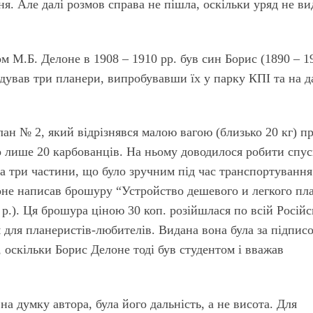
ня. Але далі розмов справа не пішла, оскільки уряд не ви
 М.Б. Делоне в 1908 – 1910 рр. був син Борис (1890 – 1
удував три планери, випробувавши їх у парку КПІ та на д
ан № 2, який відрізнявся малою вагою (близько 20 кг) п
го лише 20 карбованців. На ньому доводилося робити спу
на три частини, що було зручним під час транспортування
оне написав брошуру “Устройство дешевого и легкого пл
 р.). Ця брошура ціною 30 коп. розійшлася по всій Російс
 для планеристів-любителів. Видана вона була за підпис
в, оскільки Борис Делоне тоді був студентом і вважав
а думку автора, була його дальність, а не висота. Для