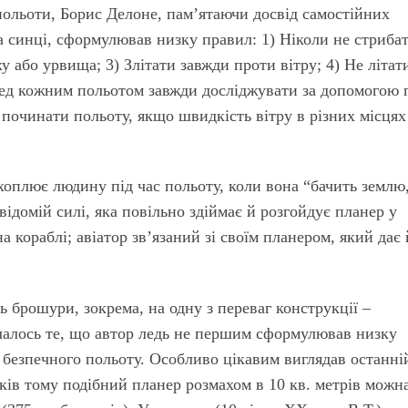
польоти, Борис Делоне, пам’ятаючи досвід самостійних
а синці, сформулював низку правил: 1) Ніколи не стриба
у або урвища; 3) Злітати завжди проти вітру; 4) Не літат
еред кожним польотом завжди досліджувати за допомогою 
е починати польоту, якщо швидкість вітру в різних місцях
хоплює людину під час польоту, коли вона “бачить землю
евідомій силі, яка повільно здіймає й розгойдує планер у
на кораблі; авіатор зв’язаний зі своїм планером, який дає
ь брошури, зокрема, на одну з переваг конструкції –
ачалось те, що автор ледь не першим сформулював низку
 безпечного польоту. Особливо цікавим виглядав останні
оків тому подібний планер розмахом в 10 кв. метрів можн