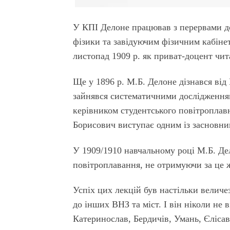
У КПІ Делоне працював з перервами до
фізики та завідуючим фізичним кабінет
листопад 1909 р. як приват-доцент чит
Ще у 1896 р. М.Б. Делоне дізнався від
зайнявся систематичними дослідження
керівником студентського повітроплавн
Борисович виступає одним із засновни
У 1909/1910 навчальному році М.Б. Дел
повітроплавання, не отримуючи за це 
Успіх цих лекцій був настільки вели
до інших ВНЗ та міст. І він ніколи не
Катеринослав, Бердичів, Умань, Єлісав