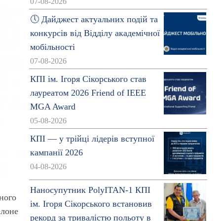
07-08-2026
🕔 Дайджест актуальних подій та
конкурсів від Відділу академічної
мобільності
07-08-2026
КПІ ім. Ігоря Сікорського став
лауреатом 2026 Friend of IEEE
MGA Award
05-08-2026
КПІ — у трійці лідерів вступної
кампанії 2026
04-08-2026
Наносупутник PolyITAN-1 КПІ
яного
ім. Ігоря Сікорського встановив
елоне
рекорд за тривалістю польоту в