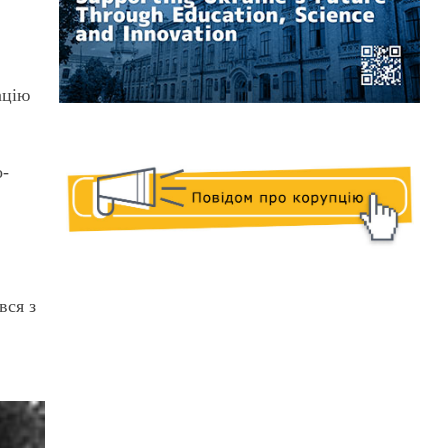
ацію
о-
вся з