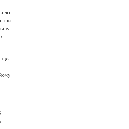
ти до
и при
пилу
 є
, що
 йому
й
а