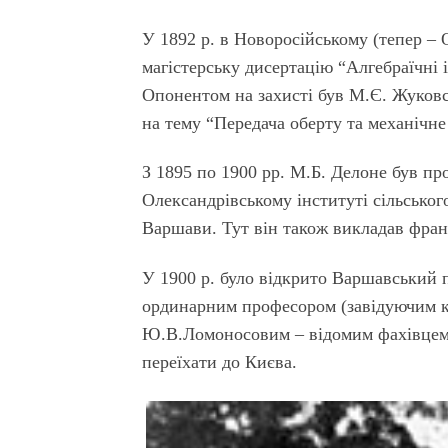
У 1892 р. в Новоросійському (тепер –
магістерську дисертацію “Алгебраїчні 
Опонентом на захисті був М.Є. Жуковсь
на тему “Передача оберту та механічн
З 1895 по 1900 рр. М.Б. Делоне був п
Олександрівському інституті сільськог
Варшави. Тут він також викладав фран
У 1900 р. було відкрито Варшавський 
ординарним професором (завідуючим к
Ю.В.Ломоносовим – відомим фахівцем 
переїхати до Києва.