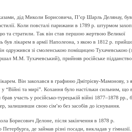
еказами, дід Миколи Борисовича, П’єр Шарль Делянау, бу
стилії. Коли повсталі парижани в 1789 р. штурмом захо
цю та стратили. Так він став першою жертвою Великої
 був лікарем в армії Наполеона, з якою в 1812 р. прийш
він одружився зі смоленською поміщицею Тухачевською (з
ршал М.М. Тухачевський), прийняв російське підданство
ікарем. Він закохався в графиню Дмітрієву-Мамонову, з я
у “Війні та мирі”. Кохання було настільки сильним, що 
брав участь у російсько-турецькій війні 1877–1878 рр., 
ер, залишивши свою сім’ю без засобів до існування.
ла Борисович Делоне, після закінчення в 1878 р.
 Петербурга, де займав різні посади, викладав у гімназії.