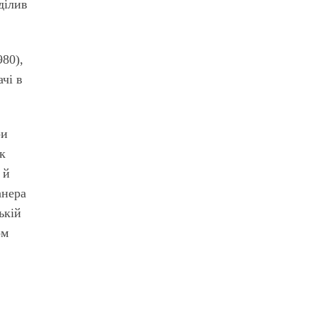
ділив
980),
ачі в
ри
ск
 й
анера
ькій
ом