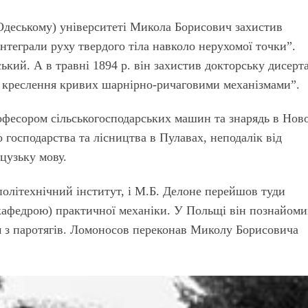
 Одеському) університеті Микола Борисович захистив
інтеграли руху твердого тіла навколо нерухомої точки”.
кий. А в травні 1894 р. він захистив докторську дисерт
е креслення кривих шарнірно-ричаговими механізмами”.
рофесором сільськогосподарських машин та знарядь в Нов
о господарства та лісництва в Пулавах, неподалік від
цузьку мову.
політехнічний інститут, і М.Б. Делоне перейшов туди
афедрою) практичної механіки. У Польщі він познайоми
з паротягів. Ломоносов переконав Миколу Борисовича