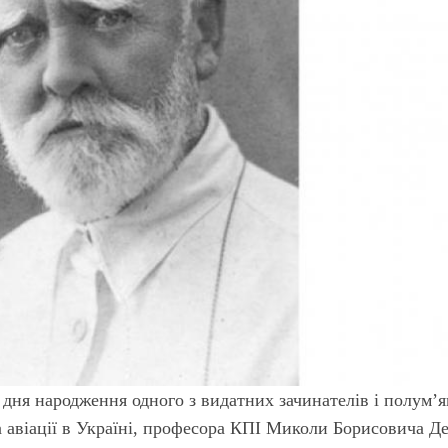
 дня народження одного з видатних зачинателів і полум’
а авіації в Україні, професора КПІ Миколи Борисовича Д