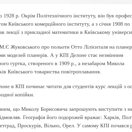
 1928 р. Окрім Політехнічного інституту, він був профе
ом Київського комерційного інституту, а з січня 1908 по
ав лекції з прикладної математики в Київському універси
 М.Є Жуковського про польоти Отто Лілієнталя на планер
ми моделей планерів. А у КПІ Делоне стає незмінним
ого гуртка, створеного в 1909 р., а незабаром Микола
ків Київського товариства повітроплавання.
оне в КПІ починає читати для студентів курс лекцій з о
жодної копійки.
чезним, що Миколу Борисовича запрошують виступити з 
 відмовляв. Географія його подорожей вражає: Харків, Пол
етград, Проскурів, Вільно, Орел. У самому КПІ почався 