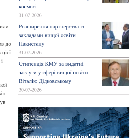
космосі
31-07-2026
в
пили
Розширення партнерства із
закладами вищої освіти
ов до
Пакистану
 цієї
31-07-2026
 і
Стипендія КМУ за видатні
заслуги у сфері вищої освіти
Віталію Дідковському
кої
30-07-2026
він
був