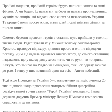
Про їхні подвиги, про їхній героїзм будуть написані книги та зняті
фільми. А ми будемо їх пам'ятати та берегти пам'ять про незламних,
мужніх сміливців, які віддали своє життя за незалежність України.
Та краще б вони просто жили, мали дітей і самі знімали фільми та
писали книги…
Сьомого березня провести героїв в останню путь прийшли у столиці
тисячі людей. Відспівували їх у Михайлівському Золотоверхому.
Христос, праворуч від входу, дивився просто в очі, не відводячи
погляду. Дим від кадила здіймався високо вгору, до самого склепіння,
і здавалося, що у цьому диму хтось тягне чи то руки, чи то крила.
Кажуть, хто вмирає на Різдво чи Великдень, тих Бог одразу забирає
до раю. І тепер у них позивний один на всіх – Ангел небесний.
Тоді ж до Президента України було направлено петицію з-понад 25
тис. підписів щодо присвоєння чотирьом бійцям диверсійно-
розвідувальної групи звання "Герой України" посмертно. Глава
держави доручив Прем'єр-міністру Денису Шмигалю комплексно
опрацювати це питання.