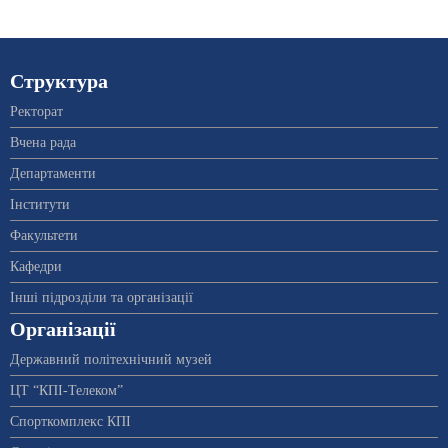
Структура
Ректорат
Вчена рада
Департаменти
Інститути
Факультети
Кафедри
Інші підрозділи та організації
Організації
Державний політехнічний музей
ЦТ “КПІ-Телеком”
Спорткомплекс КПІ