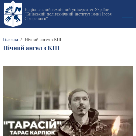
Перейти
Національний технічний університет України
до
"Київський політехнічний інститут імені Ігоря
основного
Сікорського"
вмісту
Головна
Нічний ангел з КПІ
Нічний ангел з КПІ