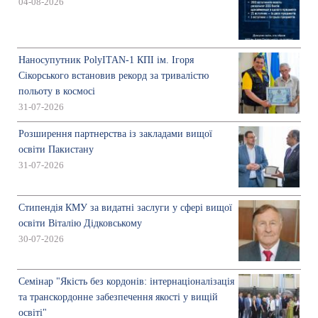
04-08-2026
Наносупутник PolyITAN-1 КПІ ім. Ігоря
Сікорського встановив рекорд за тривалістю
польоту в космосі
31-07-2026
Розширення партнерства із закладами вищої
освіти Пакистану
31-07-2026
Стипендія КМУ за видатні заслуги у сфері вищої
освіти Віталію Дідковському
30-07-2026
Семінар "Якість без кордонів: інтернаціоналізація
та транскордонне забезпечення якості у вищій
освіті"