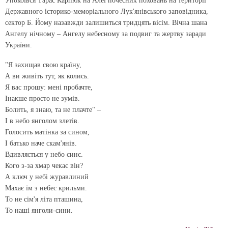
Упокоївся Тарас Карпюк на Алеї почесних поховань на території
Державного історико-меморіального Лук'янівського заповідника,
сектор Б. Йому назавжди залишиться тридцять вісім. Вічна шана
Ангелу нічному – Ангелу небесному за подвиг та жертву заради
України.
"Я захищав свою країну,
А ви живіть тут, як колись.
Я вас прошу: мені пробачте,
Інакше просто не зумів.
Болить, я знаю, та не плачте" –
І в небо янголом злетів.
Голосить матінка за сином,
І батько наче скам'янів.
Вдивляється у небо синє.
Кого з-за хмар чекає він?
А ключ у небі журавлиний
Махає їм з небес крильми.
То не сім'я літа пташина,
То наші янголи-сини.