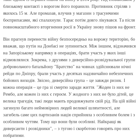
близькому контакті з ворогом його поранило. Противник стріляв з
якихось 15 м. Але промазав, влучив у магазин з трасуючими
боєприпасами, які спалахнули. Тарас потім довго лікувався. Та після
повномасштабного вторгнення росії в Україну знову пішов на фронт.
Він прагнув перенести війну безпосередньо на ворожу територію, бо
вважав, що путін на Донбасі не зупиниться. Між іншим, відзначився
на Запорізькому напрямку в операціях, брати участь у яких інші
відмовлялися. Зокрема, з друзями з диверсійно-розвідувальної групи
добровольчого батальйону "Братство" на човнах здійснювали нічні
рейди по Дніпру, брали участь у десятках надзвичайно небезпечних
бойових виходів. Звісно, диверсійна група – це завжди ризик. І
кожна операція – це гра зі смертю заради життя. "Жоден із них не
Рембо, але кожен із них є героєм. У жодного з них не було дітей, це
велика трагедія, такі люди мають продовжувати свій рід. На цій війні
загинуло багато неймовірних людей великої шляхетності, але
загибель саме цих партизанів нація сприйняла з особливим болем і з
особливим чуттям. Тому що вони були особливі. Найкращі як
диверсанти і розвідники", – з тугою і скорботою говорять про них
побратими.