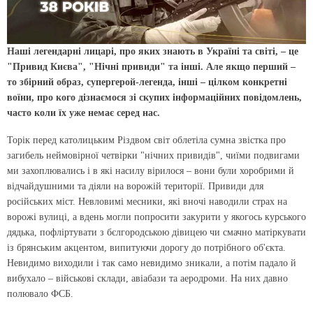
Наші легендарні лицарі, про яких знають в Україні та світі, – це
"Привид Києва", "Нічні привиди" та інші. Але якщо перший –
то збірний образ, супергерой-легенда, інші – цілком конкретні
воїни, про кого дізнаємося зі скупих інформаційних повідомлень,
часто коли їх уже немає серед нас.
Торік перед католицьким Різдвом світ облетіла сумна звістка про
загибель неймовірної четвірки "нічних привидів", чиїми подвигами
ми захоплювались і в які насилу вірилося – вони були хоробрими й
відчайдушними та діяли на ворожій території. Привиди для
російських міст. Невловимі месники, які вночі наводили страх на
ворожі вулиці, а вдень могли попросити закурити у якогось курського
дядька, пофліртувати з бєлгородською дівицею чи смачно матіркувати
із брянським акцентом, випитуючи дорогу до потрібного об'єкта.
Невидимо виходили і так само невидимо зникали, а потім падало й
вибухало – військові склади, авіабази та аеродроми. На них давно
полювало ФСБ.