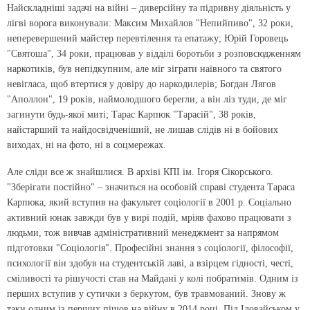
Найскладніші задачі на війні – диверсійну та підривну діяльність у
лігві ворога виконували: Максим Михайлов "Непийпиво", 32 роки,
неперевершений майстер перевтілення та епатажу; Юрій Горовець
"Святоша", 34 роки, працював у відділі боротьби з розповсюдженням
наркотиків, був непідкупним, але міг зіграти наївного та святого
невігласа, щоб втертися у довіру до наркодилерів; Богдан Лягов
"Аполлон", 19 років, наймолодшого берегли, а він ліз туди, де міг
загинути будь-якої миті; Тарас Карпюк "Тарасій", 38 років,
найстарший та найдосвідченіший, не лишав слідів ні в бойових
виходах, ні на фото, ні в соцмережах.
Але сліди все ж знайшлися. В архіві КПІ ім. Ігоря Сікорського.
"Зберігати постійно" – значиться на особовій справі студента Тараса
Карпюка, який вступив на факультет соціології в 2001 р. Соціально
активний юнак завжди був у вирі подій, мріяв фахово працювати з
людьми, тож вивчав адміністративний менеджмент за напрямом
підготовки "Соціологія". Професійні знання з соціології, філософії,
психології він здобув на студентській лаві, а взірцем гідності, честі,
сміливості та рішучості став на Майдані у колі побратимів. Одним із
перших вступив у сутички з беркутом, був травмований. Знову ж
таки одним із перших пішов на війну в 2014 році. Під Іловайськом у