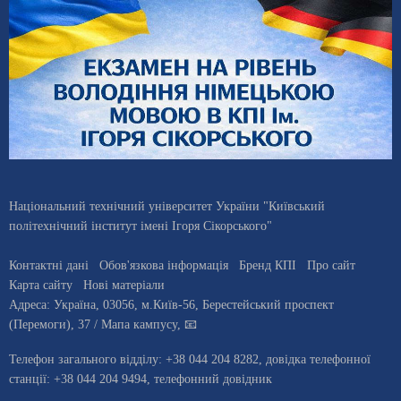
Національний технічний університет України "Київський
політехнічний інститут імені Ігоря Сікорського"
Контактні дані
Обов'язкова інформація
Бренд КПІ
Про сайт
Карта сайту
Нові матеріали
Адреса:
Україна
,
03056
, м.
Київ
-56,
Берестейський проспект
(Перемоги), 37
/ Мапа кампусу
,
📧
Телефон загального відділу:
+38 044 204 8282
, довiдка телефонної
станцiї:
+38 044 204 9494
,
телефонний довідник