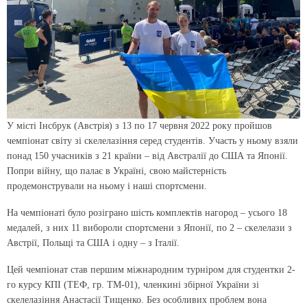
У місті Інсбрук (Австрія) з 13 по 17 червня 2022 року пройшов
чемпіонат світу зі скелелазіння серед студентів. Участь у ньому взяли
понад 150 учасників з 21 країни – від Австралії до США та Японії.
Попри війну, що палає в Україні, свою майстерність
продемонстрували на ньому і наші спортсмени.
На чемпіонаті було розіграно шість комплектів нагород – усього 18
медалей, з них 11 вибороли спортсмени з Японії, по 2 – скелелази з
Австрії, Польщі та США і одну – з Італії.
Цей чемпіонат став першим міжнародним турніром для студентки 2-
го курсу КПІ (ТЕФ, гр. ТМ-01), членкині збірної України зі
скелелазіння Анастасії Тищенко. Без особливих проблем вона