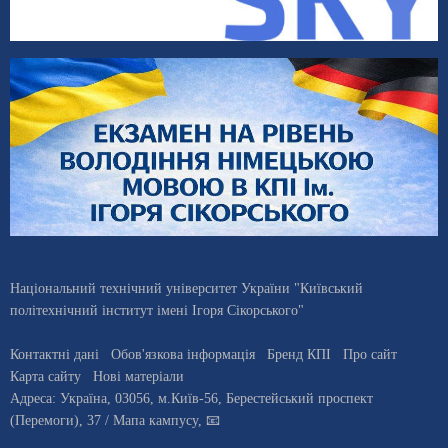
Національний технічний університет України "Київський
політехнічний інститут імені Ігоря Сікорського"
Контактні дані
Обов'язкова інформація
Бренд КПІ
Про сайт
Карта сайту
Нові матеріали
Адреса:
Україна
,
03056
, м.
Київ
-56,
Берестейський проспект
(Перемоги), 37
/ Мапа кампусу
,
📧