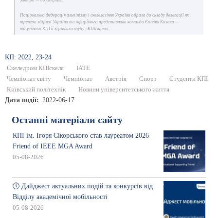
Завтра — боулдеринг.
Національна федерація альпінізму і скелелазіння України обрала до складу делегації як
тренера збірної України та офіційного представника команди Євгенія Козака —
випускника КПІ й керівника клубу «КПІскала».
КП: 2022, 23-24
Скеледром КПІскеля
ІАТЕ
Чемпіонат світу
Чемпіонат
Австрія
Спорт
Студенти КПІ
Київський політехнік
Новини університетського життя
Дата події
2022-06-17
Останні матеріали сайту
КПІ ім. Ігоря Сікорського став лауреатом 2026
Friend of IEEE MGA Award
05-08-2026
🕔 Дайджест актуальних подій та конкурсів від
Відділу академічної мобільності
05-08-2026