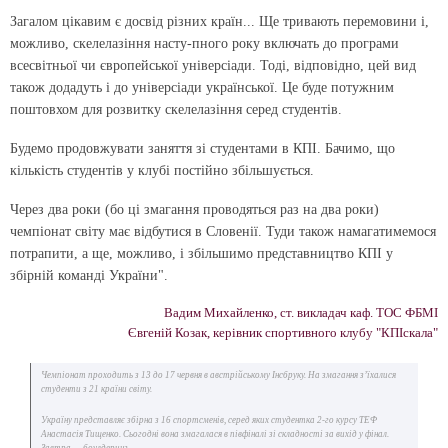
Загалом цікавим є досвід різних країн... Ще тривають перемовини і,
можливо, скелелазіння насту-пного року включать до програми
всесвітньої чи європейської універсіади. Тоді, відповідно, цей вид
також додадуть і до універсіади української. Це буде потужним
поштовхом для розвитку скелелазіння серед студентів.
Будемо продовжувати заняття зі студентами в КПІ. Бачимо, що
кількість студентів у клубі постійно збільшується.
Через два роки (бо ці змагання проводяться раз на два роки)
чемпіонат світу має відбутися в Словенії. Туди також намагатимемося
потрапити, а ще, можливо, і збільшимо представництво КПІ у
збірній команді України".
Вадим Михайленко, ст. викладач каф. ТОС ФБМІ
Євгеній Козак, керівник спортивного клубу "КПІскала"
Чемпіонат проходить з 13 до 17 червня в австрійському Інсбруку. На змагання з’їхалися
студенти з 21 країни світу.
Україну представляє збірна з 16 спортсменів, серед яких студентка 2-го курсу ТЕФ
Анастасія Тищенко. Сьогодні вона змагалася в півфіналі зі складності за вихід у фінал.