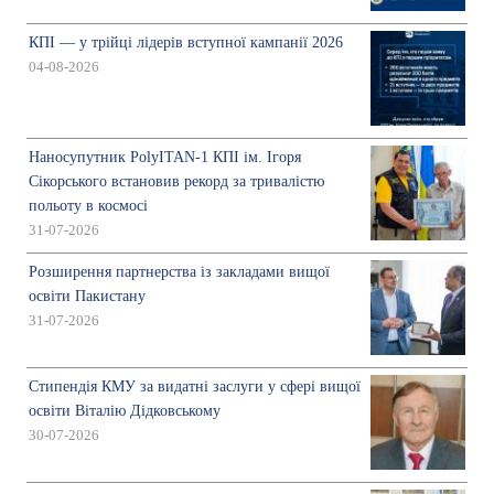
КПІ — у трійці лідерів вступної кампанії 2026
04-08-2026
Наносупутник PolyITAN-1 КПІ ім. Ігоря
Сікорського встановив рекорд за тривалістю
польоту в космосі
31-07-2026
Розширення партнерства із закладами вищої
освіти Пакистану
31-07-2026
Стипендія КМУ за видатні заслуги у сфері вищої
освіти Віталію Дідковському
30-07-2026