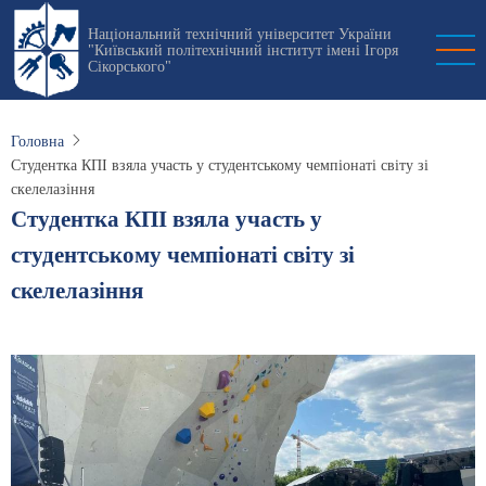
Перейти
Національний технічний університет України
до
"Київський політехнічний інститут імені Ігоря
основного
Сікорського"
вмісту
Головна
Студентка КПІ взяла участь у студентському чемпіонаті світу зі
скелелазіння
Студентка КПІ взяла участь у
студентському чемпіонаті світу зі
скелелазіння