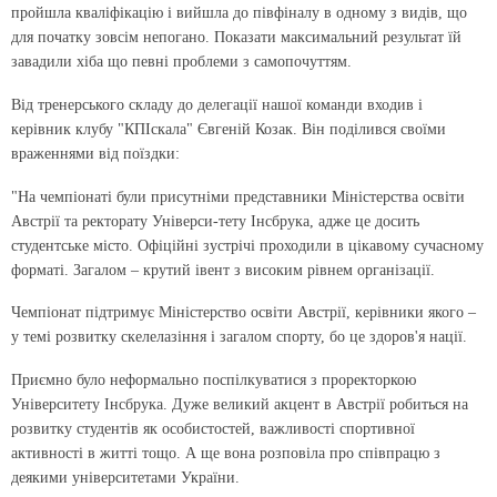
пройшла кваліфікацію і вийшла до півфіналу в одному з видів, що
для початку зовсім непогано. Показати максимальний результат їй
завадили хіба що певні проблеми з самопочуттям.
Від тренерського складу до делегації нашої команди входив і
керівник клубу "КПІскала" Євгеній Козак. Він поділився своїми
враженнями від поїздки:
"На чемпіонаті були присутніми представники Міністерства освіти
Австрії та ректорату Універси-тету Інсбрука, адже це досить
студентське місто. Офіційні зустрічі проходили в цікавому сучасному
форматі. Загалом – крутий івент з високим рівнем організації.
Чемпіонат підтримує Міністерство освіти Австрії, керівники якого –
у темі розвитку скелелазіння і загалом спорту, бо це здоров'я нації.
Приємно було неформально поспілкуватися з проректоркою
Університету Інсбрука. Дуже великий акцент в Австрії робиться на
розвитку студентів як особистостей, важливості спортивної
активності в житті тощо. А ще вона розповіла про співпрацю з
деякими університетами України.