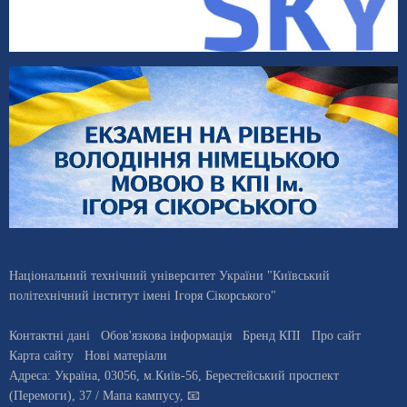
Національний технічний університет України "Київський
політехнічний інститут імені Ігоря Сікорського"
Контактні дані
Обов'язкова інформація
Бренд КПІ
Про сайт
Карта сайту
Нові матеріали
Адреса:
Україна
,
03056
, м.
Київ
-56,
Берестейський проспект
(Перемоги), 37
/ Мапа кампусу
,
📧