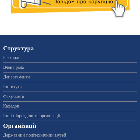
Структура
Ректорат
Вчена рада
Департаменти
Інститути
Факультети
Кафедри
Інші підрозділи та організації
Організації
Державний політехнічний музей