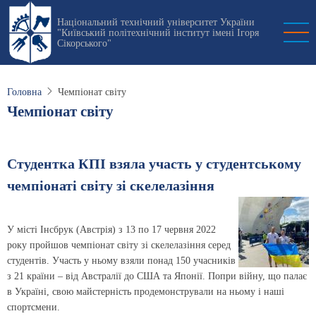
Перейти
Національний технічний університет України
до
"Київський політехнічний інститут імені Ігоря
основного
Сікорського"
вмісту
Головна
Чемпіонат світу
Чемпіонат світу
Студентка КПІ взяла участь у студентському
чемпіонаті світу зі скелелазіння
У місті Інсбрук (Австрія) з 13 по 17 червня 2022
року пройшов чемпіонат світу зі скелелазіння серед
студентів. Участь у ньому взяли понад 150 учасників
з 21 країни – від Австралії до США та Японії. Попри війну, що палає
в Україні, свою майстерність продемонстрували на ньому і наші
спортсмени.