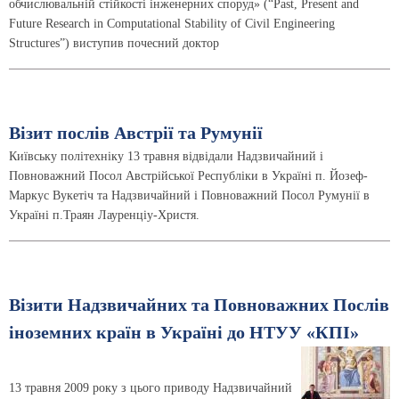
обчислювальній стійкості інженерних споруд» (“Past, Present and
Future Research in Computational Stability of Civil Engineering
Structures”) виступив почесний доктор
Візит послів Австрії та Румунії
Київську політехніку 13 травня відвідали Надзвичайний і
Повноважний Посол Австрійської Республіки в Україні п. Йозеф-
Маркус Вукетіч та Надзвичайний і Повноважний Посол Румунії в
Україні п.Траян Лауренціу-Христя.
Візити Надзвичайних та Повноважних Послів
іноземних країн в Україні до НТУУ «КПІ»
13 травня 2009 року з цього приводу Надзвичайний