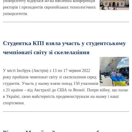
університету відбулася 40-ва ювілейна конференція
ректорів і президентів європейських технологічних
університетів.
Студентка КПІ взяла участь у студентському
чемпіонаті світу зі скелелазіння
У місті Інсбрук (Австрія) з 13 по 17 червня 2022
року пройшов чемпіонат світу зі скелелазіння серед
студентів. Участь у ньому взяли понад 150 учасників
з 21 країни – від Австралії до США та Японії. Попри війну, що палає
в Україні, свою майстерність продемонстрували на ньому і наші
спортсмени.