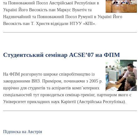
та Повноважний Посол Австрійської Республіки в
Україні Його Високість пан Маркус Вукетіч та
Надзвичайний та Повноважний Посол Румунії в Україні Його
Високість пан Т. Христя відвідали НТУУ «КПІ».
Cтудентський семінар ACSE’07 на ФПМ
На ФПМ розгорнуто широке співробітництво із
закордонними ВНЗ. Приміром, починаючи з 2005 р.
щорічно для студентів та аспірантів комп’ютерних
спеціальностей тут проводиться семінар-тренінг, партнером якого є
Університет прикладних наук Карінтії (Австрійська Республіка).
Підписка на Австрія