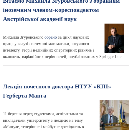
Вітаємо Михайла Згуровського з обранням
іноземним членом-кореспондентом
Австрійської академії наук
Михайла Згуровського
обрано
за цикл наукових
праць у галузі системної математики, штучного
інтелекту, теорії нелінійних операторних рівнянь і
включень, варіаційних нерівностей, опублікованих у Springer Inte
Лекція почесного доктора НТУУ «КПІ»
Герберта Манга
11 березня перед студентами, аспірантами та
викладачами університету з лекцією на тему
«Минуле, теперішнє і майбутнє досліджень в