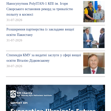
Наносупутник PolyITAN-1 КПІ ім. Ігоря
Сікорського встановив рекорд за тривалістю
польоту в космосі
31-07-2026
Розширення партнерства із закладами вищої
освіти Пакистану
31-07-2026
Стипендія КМУ за видатні заслуги у сфері вищої
освіти Віталію Дідковському
30-07-2026