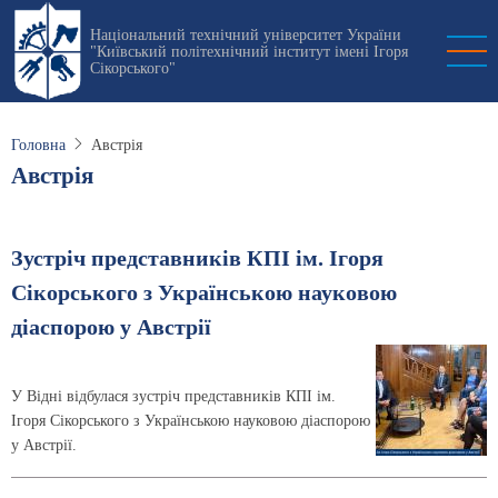
Перейти
Національний технічний університет України
до
"Київський політехнічний інститут імені Ігоря
основного
Сікорського"
вмісту
Головна
Австрія
Австрія
Зустріч представників КПІ ім. Ігоря
Сікорського з Українською науковою
діаспорою у Австрії
У Відні відбулася зустріч представників КПІ ім.
Ігоря Сікорського з Українською науковою діаспорою
у Австрії.