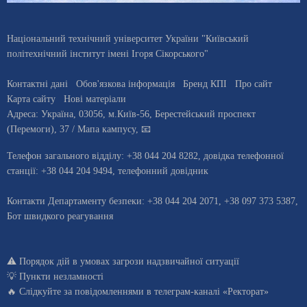
Національний технічний університет України "Київський
політехнічний інститут імені Ігоря Сікорського"
Контактні дані
Обов'язкова інформація
Бренд КПІ
Про сайт
Карта сайту
Нові матеріали
Адреса:
Україна
,
03056
, м.
Київ
-56,
Берестейський проспект
(Перемоги), 37
/ Мапа кампусу
,
📧
Телефон загального відділу:
+38 044 204 8282
, довiдка телефонної
станцiї:
+38 044 204 9494
,
телефонний довідник
Контакти Департаменту безпеки: +38 044 204 2071, +38 097 373 5387,
Бот швидкого реагування
⚠️
Порядок дій в умовах загрози надзвичайної ситуації
💡
Пункти незламності
🔥 Слідкуйте за повідомленнями в
телеграм-каналі «Ректорат»