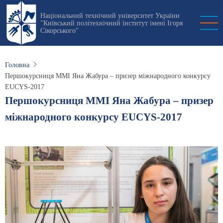
Перейти
Національний технічний університет України
до
"Київський політехнічний інститут імені Ігоря
основного
Сікорського"
вмісту
Головна
Першокурсниця ММІ Яна Жабура – призер міжнародного конкурсу
EUCYS-2017
Першокурсниця ММІ Яна Жабура – призер
міжнародного конкурсу EUCYS-2017