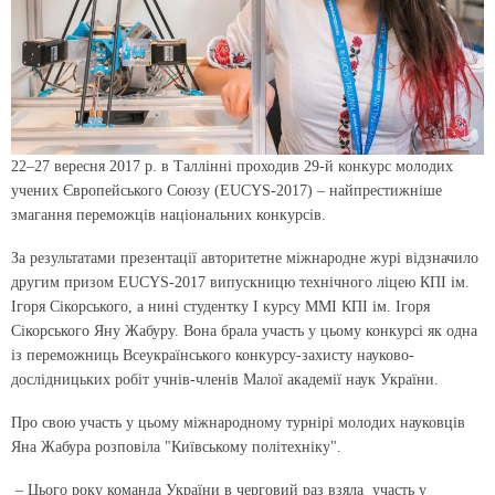
22–27 вересня 2017 р. в Таллінні проходив 29-й конкурс молодих
учених Європейського Союзу (EUCYS-2017) – найпрестижніше
змагання переможців національних конкурсів.
За результатами презентації авторитетне міжнародне журі відзначило
другим призом EUCYS-2017 випускницю технічного ліцею КПІ ім.
Ігоря Сікорського, а нині студентку І курсу ММІ КПІ ім. Ігоря
Сікорського Яну Жабуру. Вона брала участь у цьому конкурсі як одна
із переможниць Всеукраїнського конкурсу-захисту науково-
дослідницьких робіт учнів-членів Малої академії наук України.
Про свою участь у цьому міжнародному турнірі молодих науковців
Яна Жабура розповіла "Київському політехніку".
– Цього року команда України в черговий раз взяла участь у