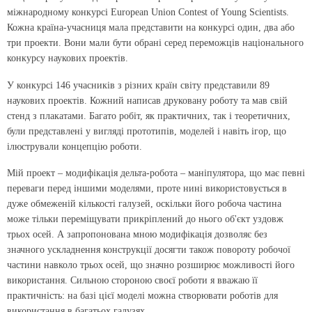
міжнародному конкурсі European Union Contest of Young Scientists.
Кожна країна-учасниця мала представити на конкурсі один, два або
три проекти. Вони мали бути обрані серед переможців національного
конкурсу наукових проектів.
У конкурсі 146 учасників з різних країн світу представили 89
наукових проектів. Кожний написав друковану роботу та мав свій
стенд з плакатами. Багато робіт, як практичних, так і теоретичних,
були представлені у вигляді прототипів, моделей і навіть ігор, що
ілюстрували концепцію роботи.
Мій проект – модифікація дельта-робота – маніпулятора, що має певні
переваги перед іншими моделями, проте нині використовується в
дуже обмеженій кількості галузей, оскільки його робоча частина
може тільки переміщувати прикріплений до нього об'єкт уздовж
трьох осей. А запропонована мною модифікація дозволяє без
значного ускладнення конструкції досягти також повороту робочої
частини навколо трьох осей, що значно розширює можливості його
використання. Сильною стороною своєї роботи я вважаю її
практичність: на базі цієї моделі можна створювати роботів для
використання в багатьох галузях.