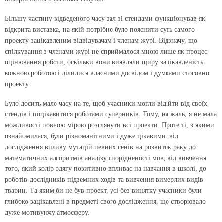
Більшу частину відведеного часу зал зі стендами функціонував як
відкрита виставка, на якій потрібно було пояснити суть самого
проекту зацікавленим відвідувачам і членам журі. Відзначу, що
спілкування з членами журі не сприймалося мною лише як процес
оцінювання роботи, оскільки вони виявляли щиру зацікавленість
кожною роботою і ділилися власними досвідом і думками стосовно
проекту.
Було досить мало часу на те, щоб учасники могли відійти від своїх
стендів і поцікавитися роботами суперників. Тому, на жаль, я не мала
можливості повною мірою розглянути всі проекти. Проте ті, з якими
ознайомилася, були різноманітними і дуже ціка­вими: від
дослідження впливу мутацій певних генів на розвиток раку до
математичних алгоритмів аналізу спорідненості мов; від вивчення
того, який колір одягу позитивно впливає на навчання в школі, до
роботів-дослідників підземних ходів та вивчення вимерлих видів
тварин. Та яким би не був проект, усі без винятку учасники були
глибоко зацікавлені в предметі свого дослідження, що створювало
дуже мотивуючу атмосферу.