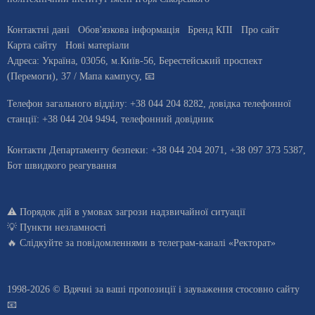
Контактні дані
Обов'язкова інформація
Бренд КПІ
Про сайт
Карта сайту
Нові матеріали
Адреса:
Україна
,
03056
, м.
Київ
-56,
Берестейський проспект
(Перемоги), 37
/ Мапа кампусу
,
📧
Телефон загального відділу:
+38 044 204 8282
, довiдка телефонної
станцiї:
+38 044 204 9494
,
телефонний довідник
Контакти Департаменту безпеки: +38 044 204 2071, +38 097 373 5387,
Бот швидкого реагування
⚠️
Порядок дій в умовах загрози надзвичайної ситуації
💡
Пункти незламності
🔥 Слідкуйте за повідомленнями в
телеграм-каналі «Ректорат»
1998-2026 © Вдячні за ваші
пропозиції і зауваження стосовно сайту
📧