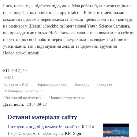
І ось, нарешті, – підбиття підсумків. Моя робота була високо оцінена
на конкурсі, тож проект посів друге місце. Крім того, мені надано
можливість разом з переможцем із Польщі представляти цей конкурс
на семінарі у Швеції (Stockholm International Youth Science Seminar),
що проходитиме під час Нобелівського тижня та включатиме в себе як
презентацію своєї роботи перед шведськими школярами та іншими
учасниками, так і відвідування лекцій та церемонії вручення
Нобелівської премії.
КП: 2017, 29
ММІ
Студенти КПІ
Першокурсникам
Конкурс
Інтерв'ю
Міжнародний конкурс
Київський політехнік
Новини студентства
Дата події
2017-09-27
Останні матеріали сайту
Інструкція подачі документів онлайн в КПІ ім.
Ігоря Сікорського через сервіс KPI Sign