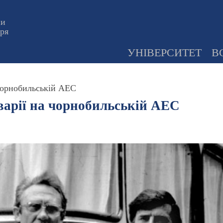
ни
оря
УНІВЕРСИТЕТ
В
 чорнобильській АЕС
варії на чорнобильській АЕС