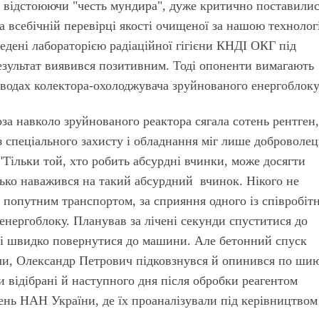
), відстоюючи "честь мундира", дуже критично поставилис
на всебічній перевірці якості очищеної за нашою техноло
едені лабораторією радіаційної гігієни КНДІ ОКГ під
Результат виявився позитивним. Тоді опоненти вимагають
 водах колектора-охолоджувача зруйнованого енергоблоку
оза навколо зруйнованого реактора сягала сотень рентген
ез спеціального захисту і обладнання міг лише доброволец
Тільки той, хто робить абсурдні вчинки, може досягти
ько наважився на такий абсурдний вчинок. Нікого не
 попутним транспортом, за сприяння одного із співробіт
 енергоблоку. Планував за лічені секунди спуститися до
и і швидко повернутися до машини. Але бетонний спуск
и, Олександр Петрович підковзнувся й опинився по ши
ли відібрані й наступного дня після обробки реагентом
жень НАН України, де їх проаналізували під керівництвом