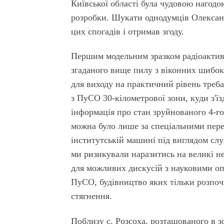
Київської області була чудовою нагодою
розробки. Шукати однодумців Олександ
цих спогадів і отримав згоду.
Першим модельним зразком радіоактивн
згаданого вище пилу з віконних шибок
для виходу на практичний рівень треба 
з ПуСО 30-кілометрової зони, куди з'їз
інформація про стан зруйнованого 4-го
можна було лише за спеціальними переп
інститутській машині під виглядом сл
ми ризикували наразитись на великі н
для можливих дискусій з науковими о
ПуСО, будівництво яких тільки розпоч
стягнення.
Поблизу с. Розсоха, розташованого в з