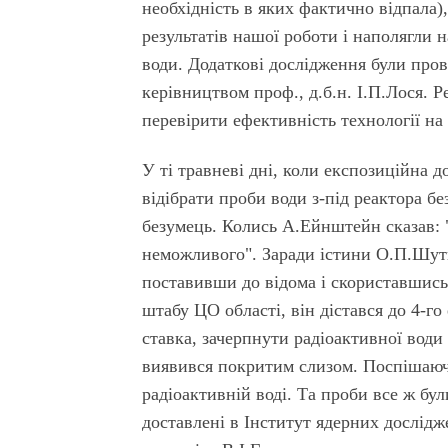
необхідність в яких фактично відпала
результатів нашої роботи і наполягли 
води. Додаткові дослідження були пров
керівництвом проф., д.б.н. І.П.Лося. 
перевірити ефективність технології на
У ті травневі дні, коли експозиційна д
відібрати проби води з-під реактора б
безумець. Колись А.Ейнштейн сказав: "
неможливого". Заради істини О.П.Шут
поставивши до відома і скориставшись
штабу ЦО області, він дістався до 4-го
ставка, зачерпнути радіоактивної вод
виявився покритим слизом. Поспішаюч
радіо­активній воді. Та проби все ж бу
доставлені в Інститут ядерних дослід