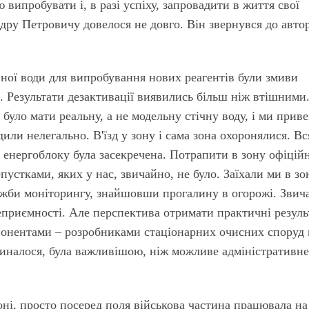
 випробувати і, в разі успіху, запровадити в життя свої
ру Петровичу довелося не довго. Він звернувся до авто
ої води для випробування нових реагентів були змиви
. Результати дезактивації виявились більш ніж втішними
було мати реальну, а не модельну стічну воду, і ми приве
дили нелегально. В'їзд у зону і сама зона охоронялися. Вс
 енергоблоку була засекречена. Потрапити в зону офіцій
устками, яких у нас, звичайно, не було. Заїхали ми в зо
ужби моніторингу, знайшовши прогалину в огорожі. Звич
еприємності. Але перспектива отримати практичні резуль
понентами – розробниками стаціонарних очисних споруд 
иналося, була важливішою, ніж можливе адміністративн
оні, просто посеред поля військова частина працювала на