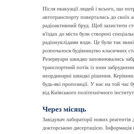
Після евакуації людей і всього, що пот
автотранспорту повертались до своїх ав
радіоактивний бруд. Щоб захистити ст
в'їздах до міста були створені спеціа
радіонуклідами води. Це були так зван
розпочалося будівництво класичних ст
Резервуари швидко заповнювались забр
транспортний потік із зони забруднен
неординарні швидкі рішення. Керівницт
будь-які пропозиції. У нас на той час б
від Київського політехнічного інститут
Через місяць
Завідувач лабораторії нових реагенті
докторською дисертацією. Інформація