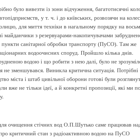
рібно було вивезти із зони відчуження, багатотисячні ко
топідприємств, у т. ч. і до київських, розвозячи на коле
олицю, для миття техніки в нагальному порядку на вось
льні майданчики з резервуарами-накопичувачами забруднен
і пункти санітарної обробки транспорту (ПуСО). Там же
аціонарних водоочисних споруд. Пройшло кілька днів.
удненою водою і що робити з нею далі, було не зрозуміл
ня не зменшувався. Виникла критична ситуація. Потрібні
во міста і штаб цивільної оборони готові були розгляну
ули вже не тільки ідеї, а й конкретні пропозиції, які ми п
у.
в для очищення стічних вод О.П.Шутько саме працював на
 про критичний стан з радіоактивною водою на ПуСО