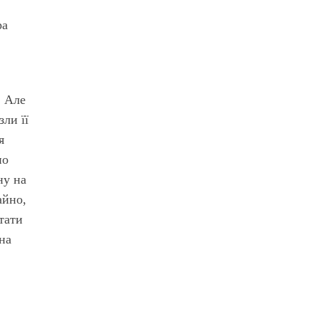
ра
. Але
зли її
я
но
ну на
айно,
тати
на
е