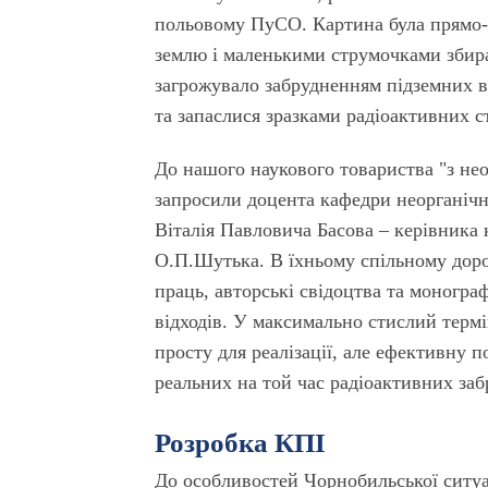
польовому ПуСО. Картина була прямо-т
землю і маленькими струмочками збира
загрожувало забрудненням підземних в
та запаслися зразками радіоактивних с
До нашого наукового товариства "з не
запросили доцента кафедри неорганічної
Віталія Павловича Басова – керівника 
О.П.Шутька. В їхньому спільному доро
праць, авторські свідоцтва та монограф
відходів. У максимально стислий термі
просту для реалізації, але ефективну 
реальних на той час радіоактивних заб
Розробка КПІ
До особливостей Чорнобильської ситуац