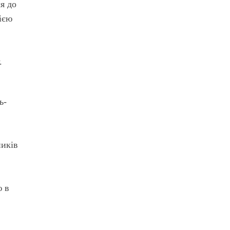
я до
гією
.
,
ь-
ників
ю в