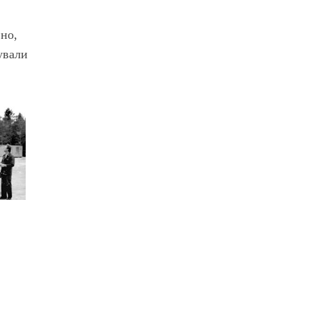
но,
ували