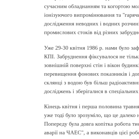
сучасним обладнанням та когортою мол
іонізуючого випромінювання та "гаряч
дослідження неводних і водних розчин
промислових стоків від різних забрудне
Уже 29-30 квітня 1986 р. нами було за
КПІ. Забруднення фіксувалося не тільки 
зовнішній поверхні стін і вікон будинк
перевищення фонових показників і доп
склянці з водою був більш радіоактивн
досліджень і зберігалися в спеціальни
Кінець квітня і перша половина травн
уже тоді було зрозуміло, що це далеко
Попереду була довга копітка робота тис
аварії на ЧАЕС", а виконавців цієї роб