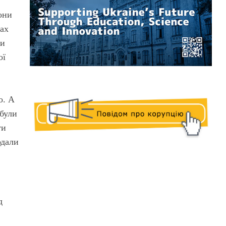
лони
сах
ми
ої
о. А
 були
ти
одали
д