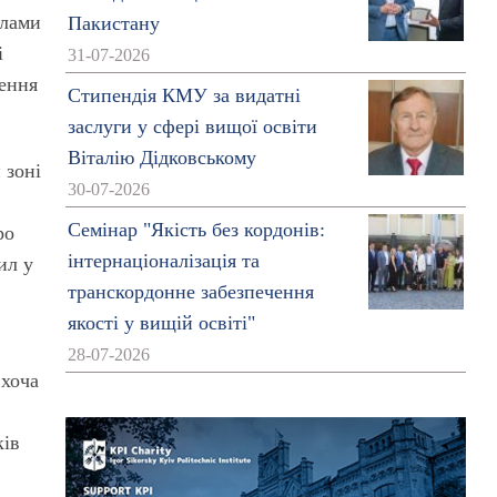
елами
Пакистану
і
31-07-2026
щення
Стипендія КМУ за видатні
заслуги у сфері вищої освіти
Віталію Дідковському
 зоні
30-07-2026
Семінар "Якість без кордонів:
ро
інтернаціоналізація та
ил у
транскордонне забезпечення
якості у вищій освіті"
28-07-2026
 хоча
.
ків