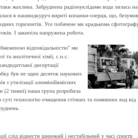
аки жахлива. Забруднена радіонуклідами вода лилась на
лася в нашвидкуруч вириті копанки-озерця, що, безумов
одних горизонтів. Усе побачене ми крадькома сфотограф
токів. І закипіла напружена робота.
обмеженою відповідальністю" ми
 та аналітичної хімії, с.н.с.
кандидатської дисертації
бку був не один десяток наукових
ія з утилізації алюмінійвмісних
н (2 тижні) наша група розробила
по суті технологію очищення стічних та помивних вод від
руднень.
ії слід віднести широкий і нестабільний у часі спектр