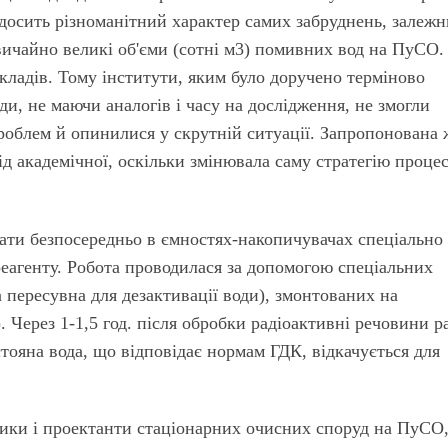
 досить різноманітний характер самих забруднень, залеж
звичайно великі об'єми (сотні м3) помивних вод на ПуСО.
кладів. Тому інститути, яким було доручено терміново
ди, не маючи аналогів і часу на дослідження, не змогли
роблем й опинилися у скрутній ситуації. Запропонована 
ід академічної, оскільки змінювала саму стратегію проце
ати безпосередньо в ємностях-накопичувачах спеціально
еагенту. Робота проводилася за допомогою спеціальних
пересувна для дезактивації води), змонтованих на
Через 1-1,5 год. після обробки радіоактивні речовини р
стояна вода, що відповідає нормам ГДК, відкачується для
ики і проектанти стаціонарних очисних споруд на ПуСО