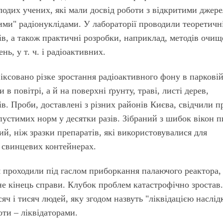
одих учених, які мали досвід роботи з відкритими джер
ими" радіонуклідами. У лабораторії проводили теоретичн
ів, а також практичні розробки, наприклад, методів очи
нь, у т. ч. і радіоактивних.
фіксовано різке зростання радіоактивного фону в парковій
в повітрі, а й на поверхні ґрунту, траві, листі дерев,
ів. Проби, доставлені з різних районів Києва, свідчили п
устимих норм у десятки разів. Зібраний з шибок вікон п
ий, ніж зразки препаратів, які використовувалися для
х свинцевих контейнерах.
я проходили під гаслом приборкання палаючого реактора,
 не кінець справи. Клубок проблем катастрофічно зростав
яч і тисяч людей, яку згодом назвуть "ліквідацією наслід
оти – ліквідаторами.