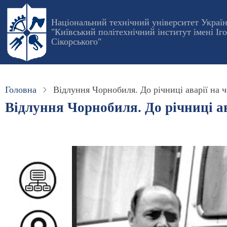
Перейти
до
Національний технічний університет Украї
"Київський політехнічний інститут імені Іг
основного
Сікорського"
вмісту
Головна
Відлуння Чорнобиля. До річниці аварії на
Відлуння Чорнобиля. До річниці а