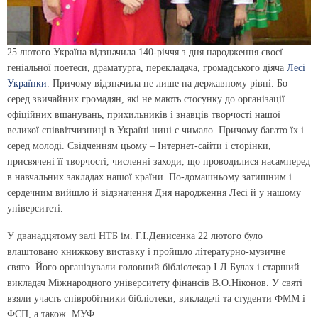
25 лютого Україна відзначила 140-річчя з дня народження своєї
геніальної поетеси, драматурга, перекладача, громадського діяча
Лесі
Українки
. Причому відзначила не лише на державному рівні. Бо
серед звичайних громадян, які не мають стосунку до організації
офіційних вшанувань, прихильників і знавців творчості нашої
великої співвітчизниці в Україні нині є чимало. Причому багато їх і
серед молоді. Свідченням цьому – Інтернет-сайти і сторінки,
присвячені її творчості, численні заходи, що проводилися насамперед
в навчальних закладах нашої країни. По-домашньому затишним і
сердечним вийшло й відзначення Дня народження Лесі й у нашому
університеті.
У дванадцятому залі НТБ ім. Г.І.Денисенка 22 лютого було
влаштовано книжкову виставку і пройшло літературно-музичне
свято. Його організували головний бібліотекар І.Л.Булах і старший
викладач Міжнародного університету фінансів В.О.Ніконов. У святі
взяли участь співробітники бібліотеки, викладачі та студенти ФММ і
ФСП, а також МУФ.