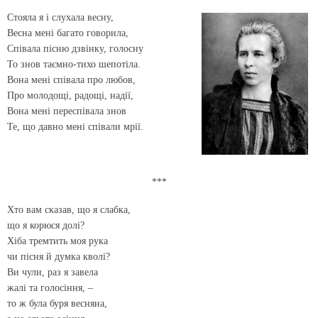
Стояла я і слухала весну,
Весна мені багато говорила,
Співала пісню дзвінку, голосну
То знов таємно-тихо шепотіла.
Вона мені співала про любов,
Про молодощі, радощі, надії,
Вона мені переспівала знов
Те, що давно мені співали мрії.
***
Хто вам сказав, що я слабка,
що я корюся долі?
Хіба тремтить моя рука
чи пісня й думка кволі?
Ви чули, раз я завела
жалі та голосіння, –
то ж була буря весняна,