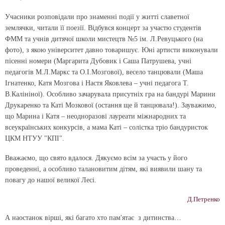
Учасники розповідали про знаменні події у житті славетної
землячки, читали її поезії. Відбувся концерт за участю студентів
ФММ та учнів дитячої школи мистецтв №5 ім. Л.Ревуцького (на
фото), з якою університет давно товаришує. Юні артисти виконували
пісенні номери (Маргарита Дубовик і Саша Патрушева, учні
педагогів М.Л.Маркс та О.І.Мозгової), весело танцювали (Маша
Ігнатенко, Катя Мозгова і Настя Яковлева – учні педагога Т.
В.Калініної). Особливо зачарувала присутніх гра на бандурі Марини
Друкаренко та Каті Мозкової (остання ще й танцювала!). Зауважимо,
що Марина і Катя – неодноразові лауреати міжнародних та
всеукраїнських конкурсів, а мама Каті – солістка тріо бандуристок
ЦКМ НТУУ "КПІ".
Вважаємо, що свято вдалося. Дякуємо всім за участь у його
проведенні, а особливо талановитим дітям, які виявили шану та
повагу до нашої великої Лесі.
Д.Петренко
А наостанок вірші, які багато хто пам'ятає з дитинства…