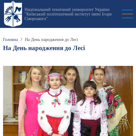
Перейти
Національний технічний університет України
до
"Київський політехнічний інститут імені Ігоря
основного
Сікорського"
вмісту
Головна
На День народження до Лесі
На День народження до Лесі