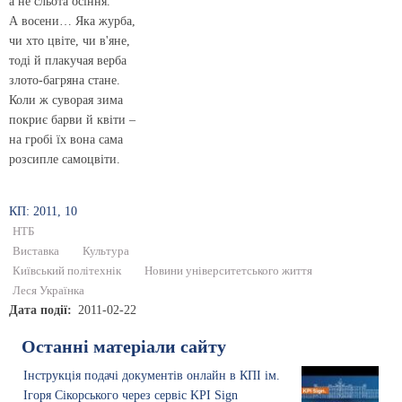
а не сльота осіння.
А восени… Яка журба,
чи хто цвіте, чи в'яне,
тоді й плакучая верба
злото-багряна стане.
Коли ж суворая зима
покриє барви й квіти –
на гробі їх вона сама
розсипле самоцвіти.
КП: 2011, 10
НТБ
Виставка
Культура
Київський політехнік
Новини університетського життя
Леся Українка
Дата події
2011-02-22
Останні матеріали сайту
Інструкція подачі документів онлайн в КПІ ім.
Ігоря Сікорського через сервіс KPI Sign