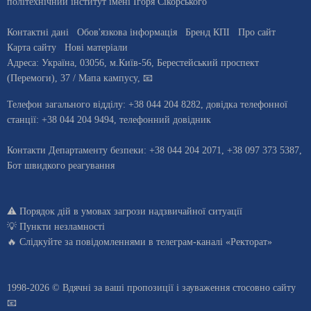
політехнічний інститут імені Ігоря Сікорського"
Контактні дані
Обов'язкова інформація
Бренд КПІ
Про сайт
Карта сайту
Нові матеріали
Адреса:
Україна
,
03056
, м.
Київ
-56,
Берестейський проспект
(Перемоги), 37
/ Мапа кампусу
,
📧
Телефон загального відділу:
+38 044 204 8282
, довiдка телефонної
станцiї:
+38 044 204 9494
,
телефонний довідник
Контакти Департаменту безпеки: +38 044 204 2071, +38 097 373 5387,
Бот швидкого реагування
⚠️
Порядок дій в умовах загрози надзвичайної ситуації
💡
Пункти незламності
🔥 Слідкуйте за повідомленнями в
телеграм-каналі «Ректорат»
1998-2026 © Вдячні за ваші
пропозиції і зауваження стосовно сайту
📧