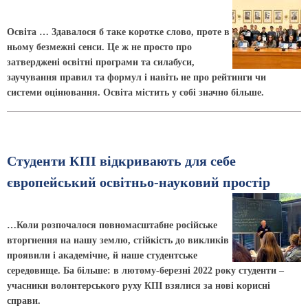
Освіта … Здавалося б таке коротке слово, проте в
ньому безмежні сенси. Це ж не просто про
затверджені освітні програми та силабуси,
заучування правил та формул і навіть не про рейтинги чи
системи оцінювання. Освіта містить у собі значно більше.
Студенти КПІ відкривають для себе
європейський освітньо-науковий простір
…Коли розпочалося повномасштабне російське
вторгнення на нашу землю, стійкість до викликів
проявили і академічне, й наше студентське
середовище. Ба більше: в лютому-березні 2022 року студенти –
учасники волонтерського руху КПІ взялися за нові корисні
справи.