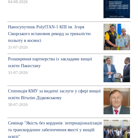
04-08-2026
Наносупутник PolyITAN-1 КПІ ім. Ігоря
Сікорського встановив рекорд за тривалістю
польоту в космосі
31-07-2026
Розширення партнерства із закладами вищої
освіти Пакистану
31-07-2026
Стипендія КМУ за видатні заслуги у сфері вищої
освіти Віталію Дідковському
30-07-2026
Семінар "Якість без кордонів: інтернаціоналізація
та транскордонне забезпечення якості у вищій
освіті"