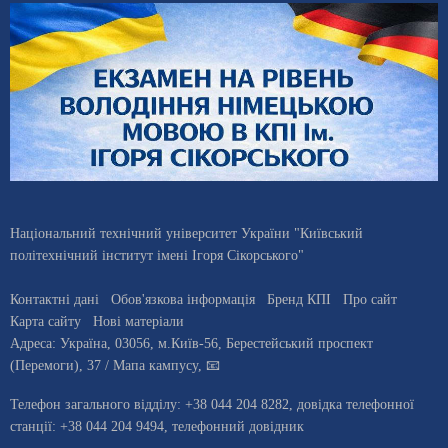
Національний технічний університет України "Київський
політехнічний інститут імені Ігоря Сікорського"
Контактні дані
Обов'язкова інформація
Бренд КПІ
Про сайт
Карта сайту
Нові матеріали
Адреса:
Україна
,
03056
, м.
Київ
-56,
Берестейський проспект
(Перемоги), 37
/ Мапа кампусу
,
📧
Телефон загального відділу:
+38 044 204 8282
, довiдка телефонної
станцiї:
+38 044 204 9494
,
телефонний довідник