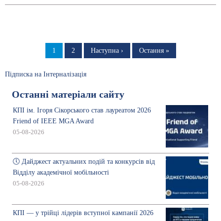
Розбивка
на
Сторінка
1
Сторінка
2
Наступна
Наступна ›
Остання
Остання »
сторінка
сторінка
сторінки
Підписка на Інтерналізація
Останні матеріали сайту
КПІ ім. Ігоря Сікорського став лауреатом 2026
Friend of IEEE MGA Award
05-08-2026
🕔 Дайджест актуальних подій та конкурсів від
Відділу академічної мобільності
05-08-2026
КПІ — у трійці лідерів вступної кампанії 2026