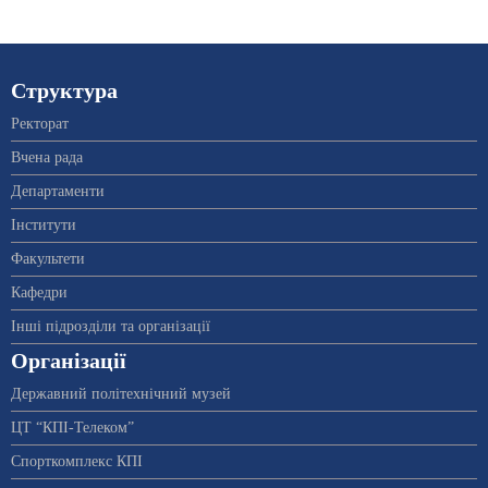
Структура
Ректорат
Вчена рада
Департаменти
Інститути
Факультети
Кафедри
Інші підрозділи та організації
Організації
Державний політехнічний музей
ЦТ “КПІ-Телеком”
Спорткомплекс КПІ