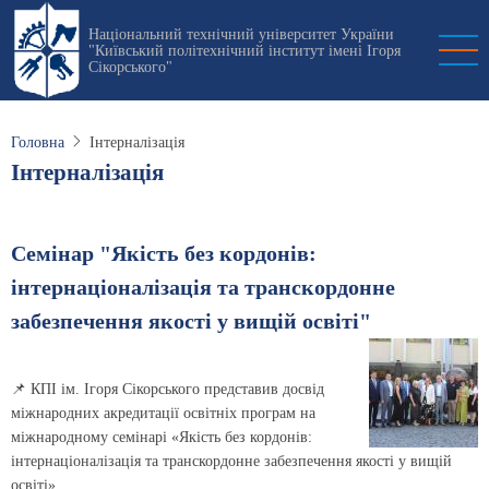
Перейти
Національний технічний університет України
до
"Київський політехнічний інститут імені Ігоря
основного
Сікорського"
вмісту
Головна
Інтерналізація
Інтерналізація
Семінар "Якість без кордонів:
інтернаціоналізація та транскордонне
забезпечення якості у вищій освіті"
📌 КПІ ім. Ігоря Сікорського представив досвід
міжнародних акредитації освітніх програм на
міжнародному семінарі «Якість без кордонів:
інтернаціоналізація та транскордонне забезпечення якості у вищій
освіті».