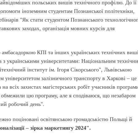
найвідоміших польських вишів технічного профілю. До її
допомоги іноземним студентам Познанської політехніки,
вебінарів "Як стати студентом Познанського технологічно
тавкових заходах, організація мовних курсів для
 амбасадоркою КПІ та інших українських технічних виші
а з українськими університетами: Національним технічн
технічний інститут ім. Ігоря Сікорського", Львівською
м університетом залізничного транспорту в Харкові – це
 на всіх захистах магістерських робіт учасників програми
а обмежили цю програму, але я сподіваюся, що незабаром
ний робочий день".
алежно поціновані освітянською громадськістю Польщі й
оналізації – зірка маркетингу 2024".