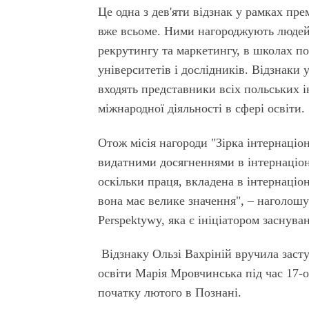
Це одна з дев'яти відзнак у рамках пре
вже всьоме. Ними нагороджують людей,
рекрутингу та маркетингу, в школах по
університетів і дослідників. Відзнаки 
входять представники всіх польських і
міжнародної діяльності в сфері освіти.
Отож місія нагороди "Зірка інтернаціон
видатними досягненнями в інтернаціона
оскільки праця, вкладена в інтернаціо
вона має велике значення", – наголош
Perspektywy, яка є ініціатором заснува
Відзнаку Ользі Вахріній вручила заст
освіти Марія Мровчинська під час 17-о
початку лютого в Познані.