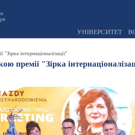
ни
оря
УНІВЕРСИТЕТ
В
 "Зірка інтернаціоналізації"
ою премії "Зірка інтернаціоналізац