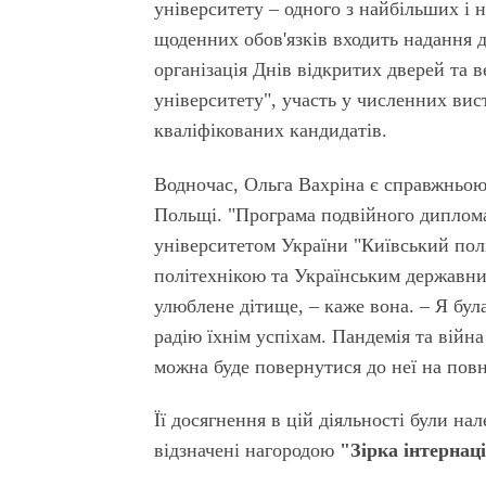
університету – одного з найбільших і 
щоденних обов'язків входить надання 
організація Днів відкритих дверей та 
університету", участь у численних вис
кваліфікованих кандидатів.
Водночас, Ольга Вахріна є справжньою
Польщі. "Програма подвійного диплом
університетом України "Київський полі
політехнікою та Українським державни
улюблене дітище, – каже вона. – Я була
радію їхнім успіхам. Пандемія та війн
можна буде повернутися до неї на пов
Її досягнення в цій діяльності були н
відзначені нагородою
"Зірка інтернаці