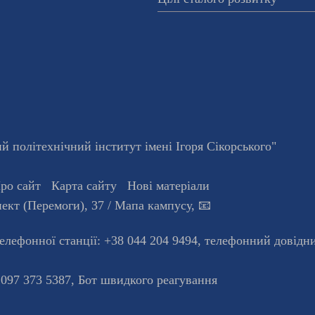
 політехнічний інститут імені Ігоря Сікорського"
ро сайт
Карта сайту
Нові матеріали
ект (Перемоги), 37
/ Мапа кампусу
,
📧
телефонної станцiї:
+38 044 204 9494
,
телефонний довідн
 097 373 5387,
Бот швидкого реагування