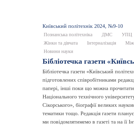
Київський полiтехнiк 2024, №9-10
Познанська політехніка
ДМС
УПЦ
Жінки та дівчата
Інтерналізація
Між
Новини науки
Бібліотечка газети «Київс
Бібліотечка газети «Київський політех
підготовлених співробітниками редакці
папері, інші поки що можна прочитати 
Національного технічного університету
Сікорського», біографії великих науков
тематики тощо. Редакція газети планує
ми повідомлятимемо в газеті та на її І