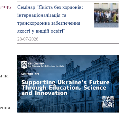
центру
Семінар "Якість без кордонів:
інтернаціоналізація та
транскордонне забезпечення
якості у вищій освіті"
28-07-2026
м на
ї
ження