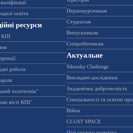
валіфікації
Першокурсникам
одної освіти
Студентам
ійні ресурси
Випускникам
 КПІ
Співробітникам
ння
Актуальне
еренції
Sikorsky Challenge
ідні роботи
Викладачі-дослідники
архів
Академічна доброчесність
ький політехнік"
Спеціальності та освітні пр
ові вісті КПІ"
Війна
CLUST SPACE
Цілі сталого розвитку