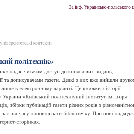
За інф. Українсько-польського 
університетські контакти
ький політехнік»
нік» надає читачам доступ до книжкових видань,
ї та дописувачами газети. Деякі з них вже вийшли друко
лише в електронному варіанті. Це книжки з історії
 України «Київський політехнічний інститут ім. Ігоря
ців, збірки публікацій газети різних років з різноманітно
 час від часу поповнювати бібліотечку. Про нові надход
нтернет-сторінках.