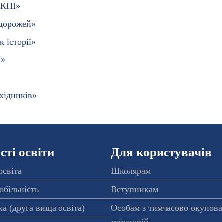
 КПІ»
одорожей»
к історії»
І»
хідників»
ті освіти
Для користувачів
освіта
Школярам
обільність
Вступникам
а (друга вища освіта)
Особам з тимчасово окупов
територій