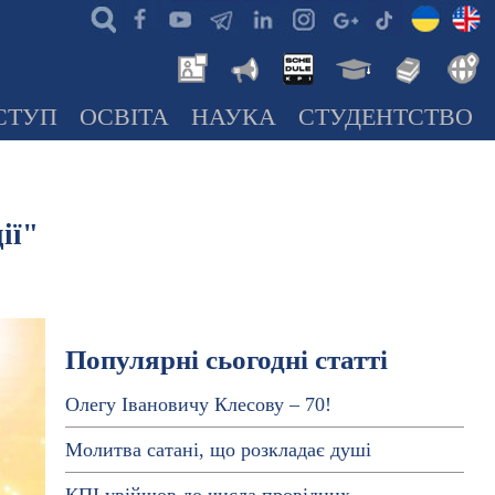
СТУП
ОСВІТА
НАУКА
СТУДЕНТСТВО
ії"
Популярні сьогодні статті
Олегу Івановичу Клесову – 70!
Молитва сатані, що розкладає душі