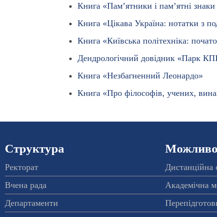
Книга «Пам’ятники і пам’ятні знаки
Книга «Цікава Україна: нотатки з п
Книга «Київська політехніка: почато
Дендрологічний довідник «Парк КП
Книга «Незбагненний Леонардо»
Книга «Про філософів, учених, вина
Структура
Можливос
Ректорат
Дистанційна 
Вчена рада
Академічна м
Департаменти
Перепідготовк