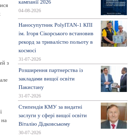
кампанії 2026
лися
04-08-2026
х
Наносупутник PolyITAN-1 КПІ
ім. Ігоря Сікорського встановив
рекорд за тривалістю польоту в
космосі
31-07-2026
ей з
Розширення партнерства із
закладами вищої освіти
 але
Пакистану
31-07-2026
Стипендія КМУ за видатні
ї
заслуги у сфері вищої освіти
 на
Віталію Дідковському
30-07-2026