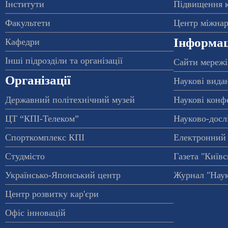
Інститути
Підвищення к
Факультети
Центр міжнар
Інформац
Кафедри
Інші підрозділи та організації
Сайти мережі
Організації
Наукові вида
Державний політехнічний музей
Наукові конф
ЦТ “КПІ-Телеком”
Науково-досл
Спорткомплекс КПІ
Електронний 
Студмісто
Газета "Київс
Українсько-Японський центр
Журнал "Наук
Центр розвитку кар'єри
Офіс інновацій