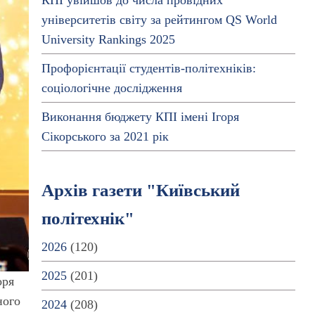
КПІ увійшов до числа провідних
університетів світу за рейтингом QS World
University Rankings 2025
Профорієнтації студентів-політехніків:
соціологічне дослідження
Виконання бюджету КПІ імені Ігоря
Сікорського за 2021 рік
Архів газети "Київський
політехнік"
2026
(120)
2025
(201)
оря
ного
2024
(208)