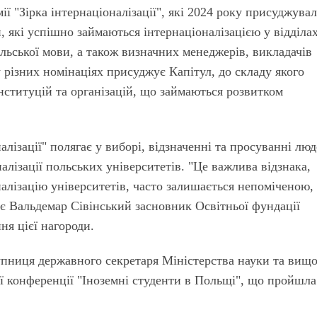
мії "Зірка інтернаціоналізації", які 2024 року присуджува
 які успішно займаються інтернаціоналізацією у відділа
льської мови, а також визначних менеджерів, викладачів
у різних номінаціях присуджує Капітул, до складу якого
нституцій та організацій, що займаються розвитком
алізації" полягає у виборі, відзначенні та просуванні люд
лізації польських університетів. "Це важлива відзнака,
налізацію університетів, часто залишається непоміченою,
ує Вальдемар Сівінський засновник Освітньої фундації
ння цієї нагороди.
упниця державного секретаря Міністерства науки та вищо
ї конференції "Іноземні студенти в Польщі", що пройшла