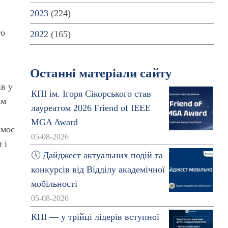
2023
(224)
го
2022
(165)
Останні матеріали сайту
в у
КПІ ім. Ігоря Сікорського став
им
лауреатом 2026 Friend of IEEE
MGA Award
 моє
05-08-2026
 і
🕔 Дайджест актуальних подій та
конкурсів від Відділу академічної
мобільності
05-08-2026
КПІ — у трійці лідерів вступної