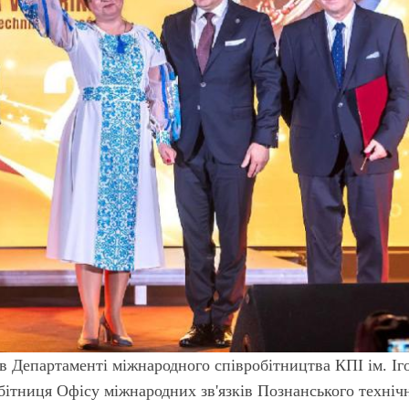
в Департаменті міжнародного співробітництва КПІ ім. Іг
обітниця Офісу міжнародних зв'язків Познанського техніч