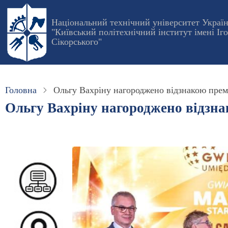
Перейти
до
Національний технічний університет Украї
"Київський політехнічний інститут імені Іг
основного
Сікорського"
вмісту
Головна
Ольгу Вахріну нагороджено відзнакою премії
Ольгу Вахріну нагороджено відзнак