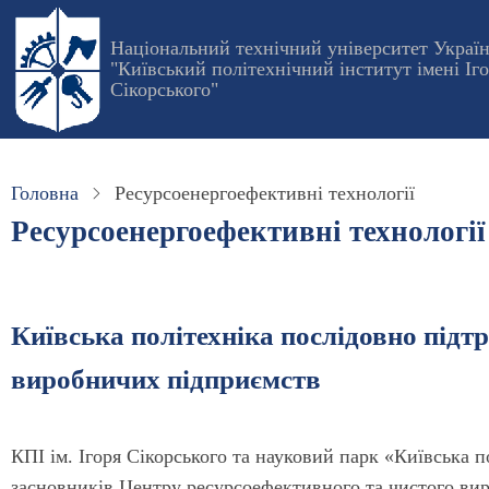
Перейти
до
Національний технічний університет Украї
"Київський політехнічний інститут імені Іг
основного
Сікорського"
вмісту
Головна
Ресурсоенергоефективні технології
Ресурсоенергоефективні технології
Київська політехніка послідовно підт
виробничих підприємств
КПІ ім. Ігоря Сікорського та науковий парк «Київська по
засновників Центру ресурсоефективного та чистого ви