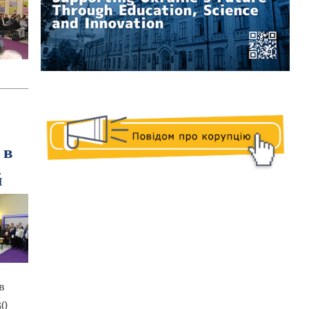
 в
й
в
30