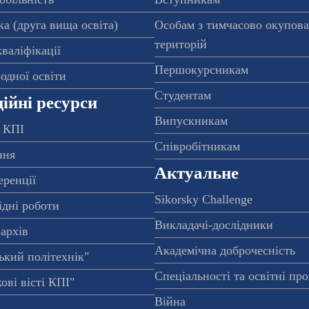
а (друга вища освіта)
Особам з тимчасово окупов
територій
валіфікації
Першокурсникам
одної освіти
Студентам
ійні ресурси
Випускникам
 КПІ
Співробітникам
ння
Актуальне
еренції
Sikorsky Challenge
ідні роботи
Викладачі-дослідники
архів
Академічна доброчесність
ький політехнік"
Спеціальності та освітні пр
ові вісті КПІ"
Війна