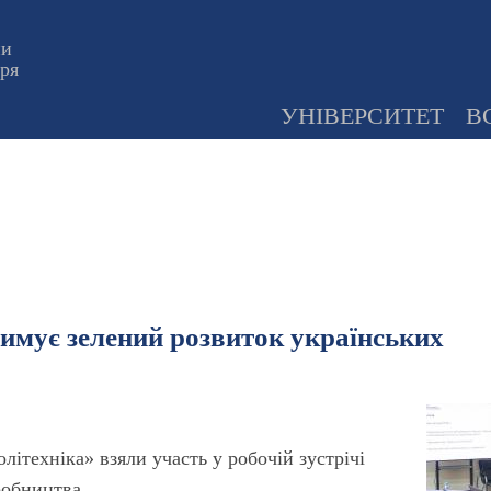
ни
оря
УНІВЕРСИТЕТ
В
римує зелений розвиток українських
літехніка» взяли участь у робочій зустрічі
робництва.