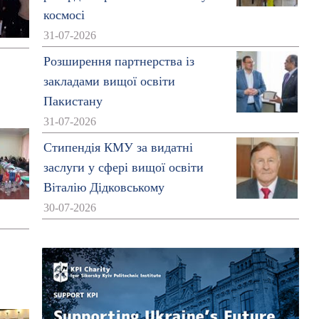
космосі
31-07-2026
Розширення партнерства із
закладами вищої освіти
Пакистану
31-07-2026
Стипендія КМУ за видатні
заслуги у сфері вищої освіти
Віталію Дідковському
30-07-2026