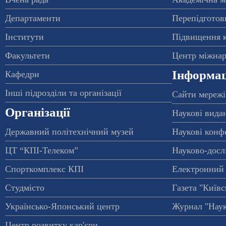
Департаменти
Перепідготовк
Інститути
Підвищення к
Факультети
Центр міжнар
Інформац
Кафедри
Інші підрозділи та організації
Сайти мережі
Організації
Наукові вида
Державний політехнічний музей
Наукові конф
ЦТ “КПІ-Телеком”
Науково-досл
Спорткомплекс КПІ
Електронний 
Студмісто
Газета "Київс
Українсько-Японський центр
Журнал "Наук
Центр розвитку кар'єри