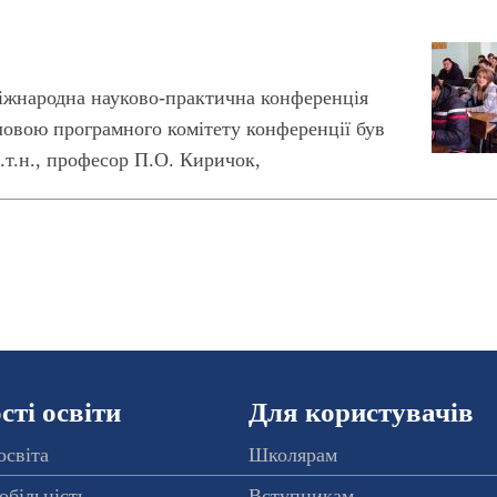
Міжнародна науково-практична конференція
оловою програмного комітету конференції був
.т.н., професор П.О. Киричок,
ті освіти
Для користувачів
освіта
Школярам
обільність
Вступникам