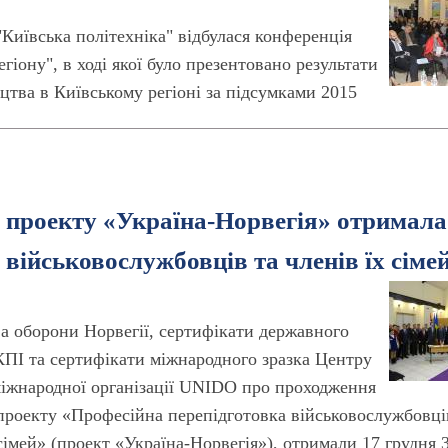
"Київська політехніка" відбулася конференція
іону", в ході якої було презентовано результати
цтва в Київському регіоні за підсумками 2015
 проекту «Україна-Норвегія» отримала
військовослужбовців та членів їх сіме
а оборони Норвегії, сертифікати державного
КПІ та сертифікати міжнародного зразка Центру
міжнародної організації UNIDO про проходження
 проекту «Професійна перепідготовка військовослужбовці
сімей» (проект «Україна-Норвегія»), отримали 17 грудня 