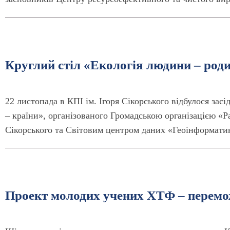
Круглий стіл «Екологія людини – роди
22 листопада в КПІ ім. Ігоря Сікорського відбулося зас
– країни», організованого Громадською організацією «Ра
Сікорського та Світовим центром даних «Геоінформатик
Проект молодих учених ХТФ – перем