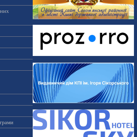
аних
ограми