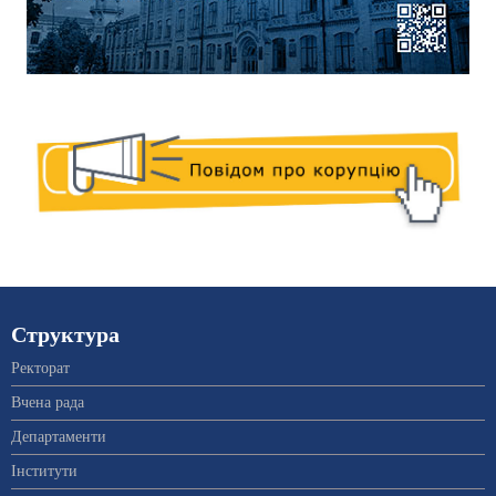
Структура
Ректорат
Вчена рада
Департаменти
Інститути