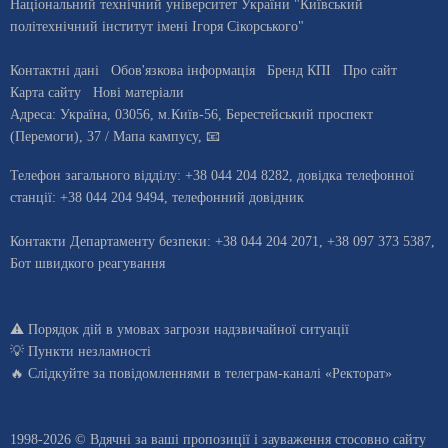
Національний технічний університет України "Київський
політехнічний інститут імені Ігоря Сікорського"
Контактні дані
Обов'язкова інформація
Бренд КПІ
Про сайт
Карта сайту
Нові матеріали
Адреса:
Україна
,
03056
, м.
Київ
-56,
Берестейський проспект
(Перемоги), 37
/ Мапа кампусу
,
📧
Телефон загального відділу:
+38 044 204 8282
, довiдка телефонної
станцiї:
+38 044 204 9494
,
телефонний довідник
Контакти Департаменту безпеки: +38 044 204 2071, +38 097 373 5387,
Бот швидкого реагування
⚠️
Порядок дій в умовах загрози надзвичайної ситуації
💡
Пункти незламності
🔥 Слідкуйте за повідомленнями в
телеграм-каналі «Ректорат»
1998-2026 © Вдячні за ваші
пропозиції і зауваження стосовно сайту