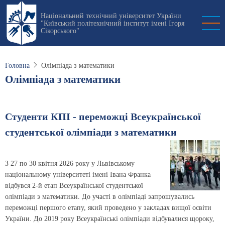
Перейти
Національний технічний університет України
до
"Київський політехнічний інститут імені Ігоря
основного
Сікорського"
вмісту
Головна
Олімпіада з математики
Олімпіада з математики
Студенти КПІ - переможці Всеукраїнської
студентської олімпіади з математики
З 27 по 30 квітня 2026 року у Львівському
національному університеті імені Івана Франка
відбувся 2-й етап Всеукраїнської студентської
олімпіади з математики. До участі в олімпіаді запрошувались
переможці першого етапу, який проведено у закладах вищої освіти
України. До 2019 року Всеукраїнські олімпіади відбувалися щороку,