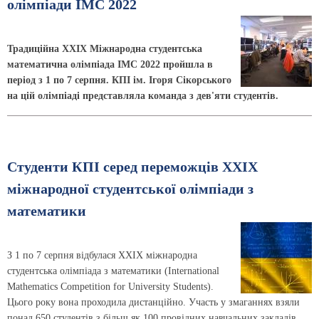
олімпіади IMC 2022
Традиційна XXIX Міжнародна студентська
математична олімпіада IMC 2022 пройшла в
період з 1 по 7 серпня. КПІ ім. Ігоря Сікорського
на цій олімпіаді представляла команда з дев'яти студентів.
Студенти КПІ серед переможців XХІX
міжнародної студентської олімпіади з
математики
З 1 по 7 серпня відбулася XХІX міжнародна
студентська олімпіада з математики (International
Mathematics Competition for University Students).
Цього року вона проходила дистанційно. Участь у змаганнях взяли
понад 650 студентів з більш як 100 провідних навчальних закладів