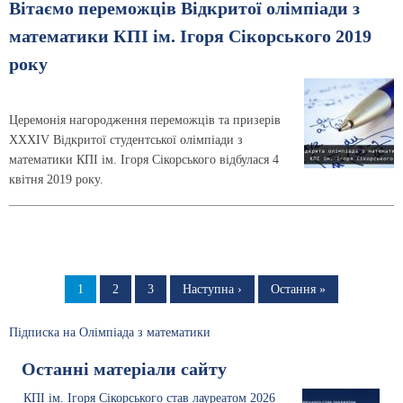
Вітаємо переможців Відкритої олімпіади з
математики КПІ ім. Ігоря Сікорського 2019
року
Церемонія нагородження переможців та призерів
XXXIV Відкритої студентської олімпіади з
математики КПІ ім. Ігоря Сікорського відбулася 4
квітня 2019 року.
Розбивка
на
Сторінка
1
Сторінка
2
Сторінка
3
Наступна
Наступна ›
Остання
Остання »
сторінка
сторінка
сторінки
Підписка на Олімпіада з математики
Останні матеріали сайту
КПІ ім. Ігоря Сікорського став лауреатом 2026