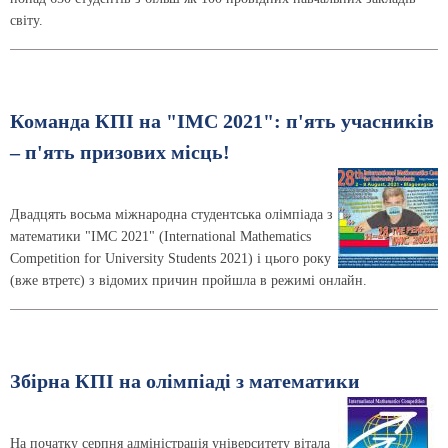
світу.
Команда КПІ на "IMC 2021": п'ять учасників
– п'ять призових місць!
Двадцять восьма міжнародна студентська олімпіада з
математики "IMC 2021" (Іnternational Mathematics
Competition for University Students 2021) і цього року
(вже втретє) з відомих причин пройшла в режимі онлайн.
Збірна КПІ на олімпіаді з математики
На початку серпня адміністрація університету вітала