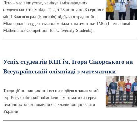
Літо – час відпусток, канікул і міжнародних
студентських олімпіад. Так, з 28 липня по 3 серпня в
місті Благоєвград (Болгарія) відбулася традиційна
Міжнародна студентська олімпіада з математики IMC (International
Mathematics Competition for University Students).
Успіх студентів КПІ ім. Ігоря Сікорського на
Всеукраїнській олімпіаді з математики
Традиційно наприкінці весни відбувся заключний
тур Всеукраїнської олімпіади з математики серед
технічних та економічних закладів вищої освіти
України.