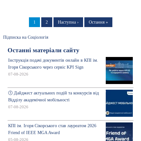
Розбивка
на
Сторінка
1
Сторінка
2
Наступна
Наступна ›
Остання
Остання »
сторінка
сторінка
сторінки
Підписка на Соціологія
Останні матеріали сайту
Інструкція подачі документів онлайн в КПІ ім.
Ігоря Сікорського через сервіс KPI Sign
07-08-2026
🕔 Дайджест актуальних подій та конкурсів від
Відділу академічної мобільності
07-08-2026
КПІ ім. Ігоря Сікорського став лауреатом 2026
Friend of IEEE MGA Award
05-08-2026