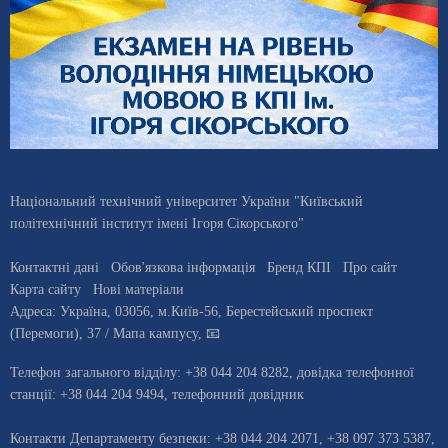
Національний технічний університет України "Київський
політехнічний інститут імені Ігоря Сікорського"
Контактні дані
Обов'язкова інформація
Бренд КПІ
Про сайт
Карта сайту
Нові матеріали
Адреса:
Україна
,
03056
, м.
Київ
-56,
Берестейський проспект
(Перемоги), 37
/ Мапа кампусу
,
📧
Телефон загального відділу:
+38 044 204 8282
, довiдка телефонної
станцiї:
+38 044 204 9494
,
телефонний довідник
Контакти Департаменту безпеки: +38 044 204 2071, +38 097 373 5387,