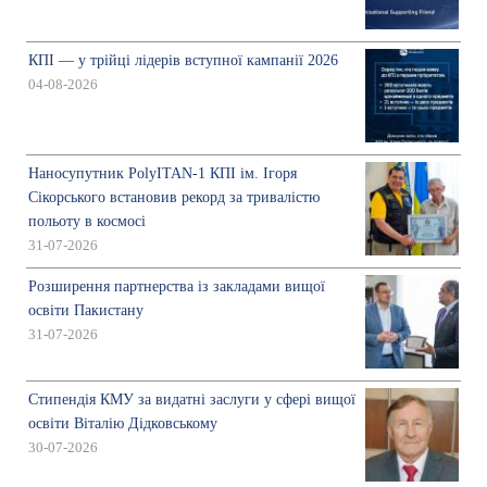
КПІ — у трійці лідерів вступної кампанії 2026
04-08-2026
Наносупутник PolyITAN-1 КПІ ім. Ігоря
Сікорського встановив рекорд за тривалістю
польоту в космосі
31-07-2026
Розширення партнерства із закладами вищої
освіти Пакистану
31-07-2026
Стипендія КМУ за видатні заслуги у сфері вищої
освіти Віталію Дідковському
30-07-2026