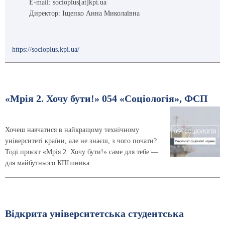
E-mail: socioplus[at]kpi.ua
Директор: Іщенко Анна Миколаївна
https://socioplus.kpi.ua/
«Мрія 2. Хочу бути!» 054 «Соціологія», ФСП
Хочеш навчатися в найкращому технічному
університеті країни, але не знаєш, з чого почати?
Тоді проєкт «Мрія 2. Хочу бути!» саме для тебе —
для майбутнього КПІшника.
Відкрита університетська студентська