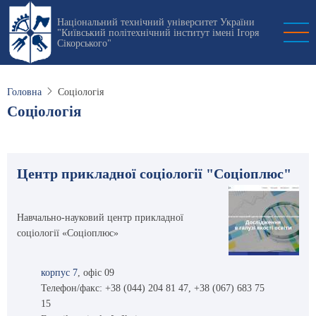
Перейти
Національний технічний університет України
до
"Київський політехнічний інститут імені Ігоря
основного
Сікорського"
вмісту
Головна
Соціологія
Соціологія
Центр прикладної соціології "Соціоплюс"
Навчально-науковий центр прикладної
соціології «Соціоплюс»
корпус 7
, офіс 09
Телефон/факс: +38 (044) 204 81 47, +38 (067) 683 75
15