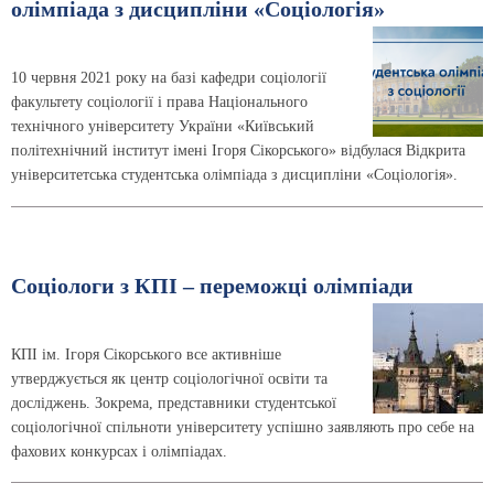
олімпіада з дисципліни «Соціологія»
10 червня 2021 року на базі кафедри соціології
факультету соціології і права Національного
технічного університету України «Київський
політехнічний інститут імені Ігоря Сікорського» відбулася Відкрита
університетська студентська олімпіада з дисципліни «Соціологія».
Соціологи з КПІ – переможці олімпіади
КПІ ім. Ігоря Сікорського все активніше
утверджується як центр соціологічної освіти та
досліджень. Зокрема, представники студентської
соціологічної спільноти університету успішно заявляють про себе на
фахових конкурсах і олімпіадах.