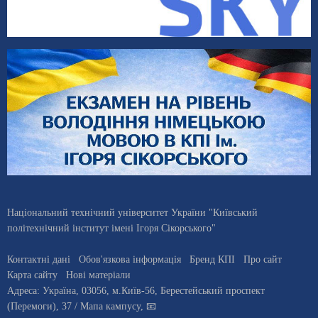
Національний технічний університет України "Київський
політехнічний інститут імені Ігоря Сікорського"
Контактні дані
Обов'язкова інформація
Бренд КПІ
Про сайт
Карта сайту
Нові матеріали
Адреса:
Україна
,
03056
, м.
Київ
-56,
Берестейський проспект
(Перемоги), 37
/ Мапа кампусу
,
📧