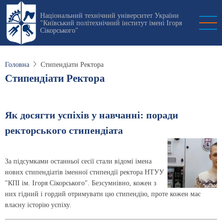
Перейти
Національний технічний університет України
до
"Київський політехнічний інститут імені Ігоря
основного
Сікорського"
вмісту
Головна
Стипендіати Ректора
Стипендіати Ректора
Як досягти успіхів у навчанні: поради
ректорського стипендіата
За підсумками останньої сесії стали відомі імена
нових стипендіатів іменної стипендії ректора НТУУ
"КПІ ім. Ігоря Сікорського". Безсумнівно, кожен з
них гідний і гордий отримувати цю стипендію, проте кожен має
власну історію успіху.