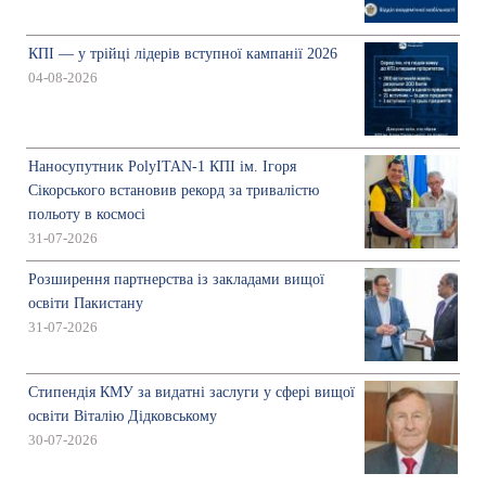
КПІ — у трійці лідерів вступної кампанії 2026
04-08-2026
Наносупутник PolyITAN-1 КПІ ім. Ігоря
Сікорського встановив рекорд за тривалістю
польоту в космосі
31-07-2026
Розширення партнерства із закладами вищої
освіти Пакистану
31-07-2026
Стипендія КМУ за видатні заслуги у сфері вищої
освіти Віталію Дідковському
30-07-2026