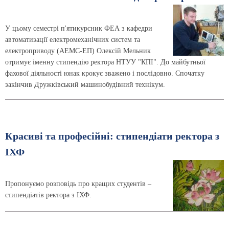
У цьому семестрі п'ятикурсник ФЕА з кафедри
автоматизації електромеханічних систем та
електроприводу (АЕМС-ЕП) Олексій Мельник
отримує іменну стипендію ректора НТУУ "КПІ". До майбутньої
фахової діяльності юнак крокує зважено і послідовно. Спочатку
закінчив Дружківський машинобудівний технікум.
Красиві та професійні: стипендіати ректора з
ІХФ
Пропонуємо розповідь про кращих студентів –
стипендіатів ректора з ІХФ.