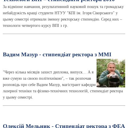
За відмінне навчання, результативний науковий пошук та громадську
небайдужість кращі студенти НТУУ "КПІ ім. Ігоря Сікорського" у
цьому семестрі отримали іменну ректорську стипендію. Серед них –
технологи четвертого курсу ВПІ з гр.
Вадим Мазур - стипендіат ректора з ММІ
"Через кілька місяців захист диплома, випуск… А я
вже сумую за своєю політехнікою", – так розпочав
розповідь про себе Вадим Мазур, магістрант кафедри
лазерної техніки та фізико-технічних технологій, стипендіат ректора
у цьому семестрі.
Олексій Мельник - Стипендіат ректора з ФЕА