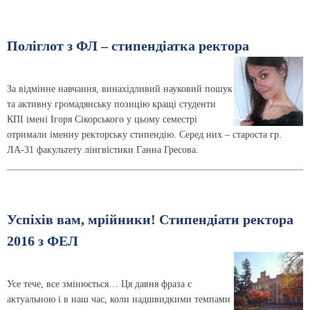
Поліглот з ФЛ – стипендіатка ректора
За відмінне навчання, винахідливий науковий пошук
та активну громадянську позицію кращі студенти
КПІ імені Ігоря Сікорського у цьому семестрі
отримали іменну ректорську стипендію. Серед них – староста гр.
ЛА-31 факультету лінгвістики Ганна Гресова.
Успіхів вам, мрійники! Стипендіати ректора
2016 з ФЕЛ
Усе тече, все змінюється… Ця давня фраза є
актуальною і в наш час, коли надшвидкими темпами