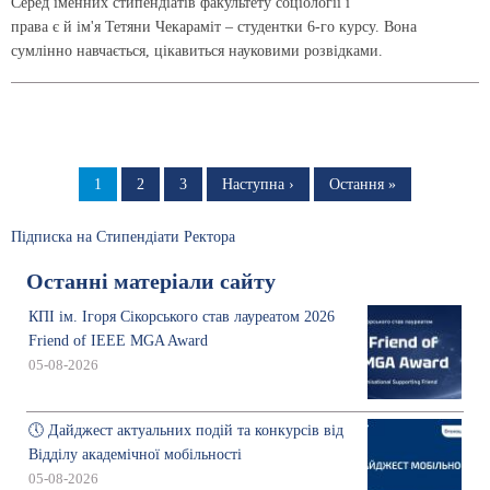
Серед іменних стипендіатів факультету соціології і
права є й ім'я Тетяни Чекараміт – студентки 6-го курсу. Вона
сумлінно навчається, цікавиться науковими розвідками.
Розбивка
на
Сторінка
1
Сторінка
2
Сторінка
3
Наступна
Наступна ›
Остання
Остання »
сторінка
сторінка
сторінки
Підписка на Стипендіати Ректора
Останні матеріали сайту
КПІ ім. Ігоря Сікорського став лауреатом 2026
Friend of IEEE MGA Award
05-08-2026
🕔 Дайджест актуальних подій та конкурсів від
Відділу академічної мобільності
05-08-2026