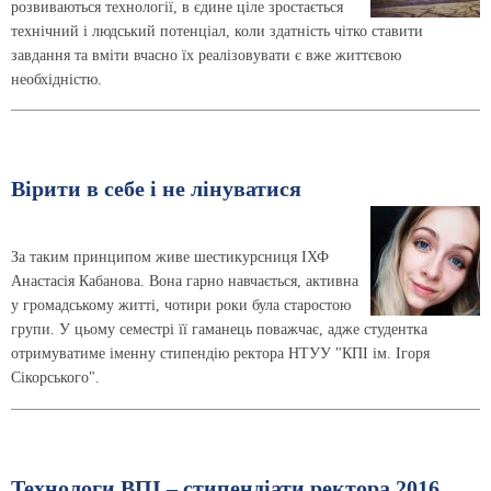
розвиваються технології, в єдине ціле зростається
технічний і людський потенціал, коли здатність чітко ставити
завдання та вміти вчасно їх реалізовувати є вже життєвою
необхідністю.
Вірити в себе і не лінуватися
За таким принципом живе шестикурсниця ІХФ
Анастасія Кабанова. Вона гарно навчається, активна
у громадському житті, чотири роки була старостою
групи. У цьому семестрі її гаманець поважчає, адже студентка
отримуватиме іменну стипендію ректора НТУУ "КПІ ім. Ігоря
Сікорського".
Технологи ВПІ – стипендіати ректора 2016