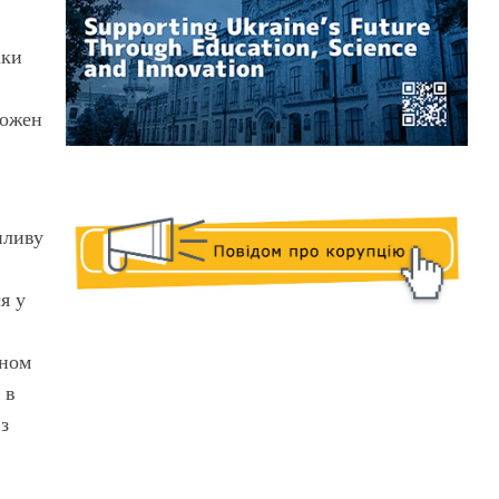
іки
кожен
пливу
я у
ином
 в
 з