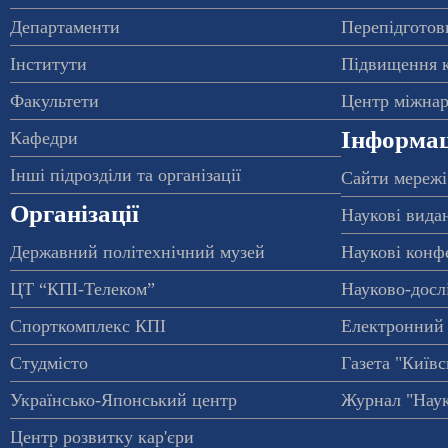
Департаменти
Перепідготовк
Інститути
Підвищення к
Факультети
Центр міжнар
Інформац
Кафедри
Інші підрозділи та організації
Сайти мережі
Організації
Наукові вида
Державний політехнічний музей
Наукові конф
ЦТ “КПІ-Телеком”
Науково-досл
Спорткомплекс КПІ
Електронний 
Студмісто
Газета "Київс
Українсько-Японський центр
Журнал "Наук
Центр розвитку кар'єри