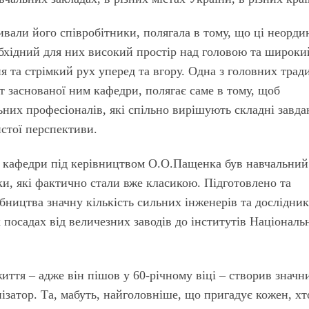
ивали його співробітники, полягала в тому, що ці неорди
бхідний для них високий простір над головою та широки
я та стрімкий рух уперед та вгору. Одна з головних трад
заснованої ним кафедри, полягає саме в тому, щоб
них професіоналів, які спільно вирішують складні завда
истої перспективи.
 кафедри під керівництвом О.О.Пащенка був навчальний
ки, які фактично стали вже класикою. Підготовлено та
ництва значну кількість сильних інженерів та дослідник
 посадах від величезних заводів до інститутів Національ
иття – адже він пішов у 60-річному віці – створив значн
нізатор. Та, мабуть, найголовніше, що пригадує кожен, хт