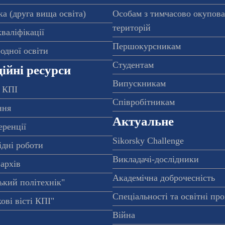
а (друга вища освіта)
Особам з тимчасово окупов
територій
валіфікації
Першокурсникам
одної освіти
Студентам
ійні ресурси
Випускникам
 КПІ
Співробітникам
ння
Актуальне
еренції
Sikorsky Challenge
ідні роботи
Викладачі-дослідники
архів
Академічна доброчесність
ький політехнік"
Спеціальності та освітні пр
ові вісті КПІ"
Війна