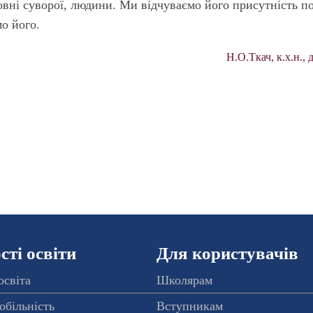
 зовні суворої, людини. Ми відчуваємо його присутність п
о його.
Н.О.Ткач, к.х.н., 
ті освіти
Для користувачів
освіта
Школярам
обільність
Вступникам