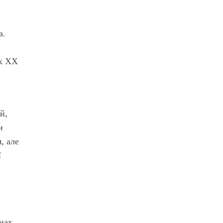
а.
их ХХ
й,
и
, але
ї
нах.