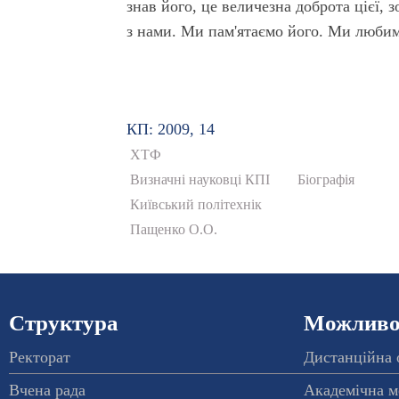
знав його, це величезна доброта цієї,
з нами. Ми пам'ятаємо його. Ми любим
КП: 2009, 14
ХТФ
Визначні науковці КПІ
Біографія
Київський політехнік
Пащенко О.О.
Структура
Можливос
Ректорат
Дистанційна 
Вчена рада
Академічна м