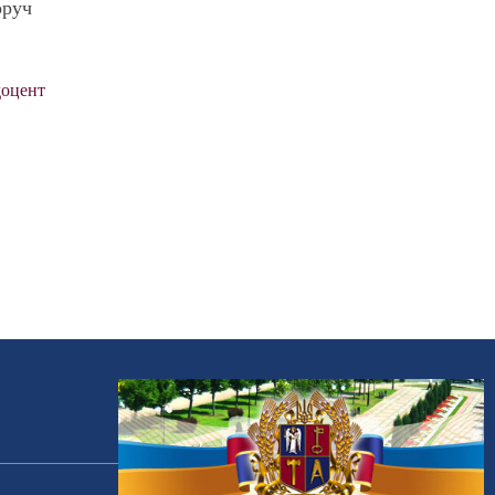
оруч
доцент