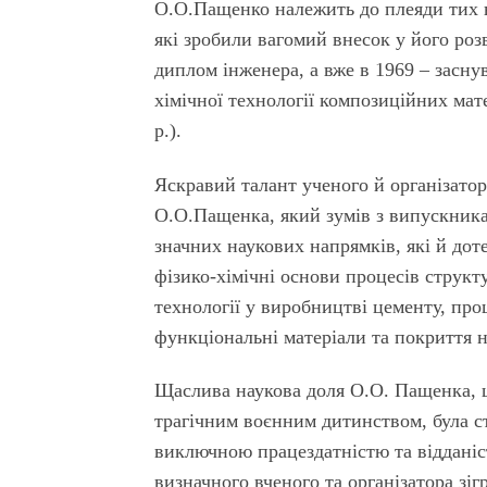
О.О.Пащенко належить до плеяди тих в
які зробили вагомий внесок у його роз
диплом інженера, а вже в 1969 – засну
хімічної технології композиційних мате
р.).
Яскравий талант ученого й організатор
О.О.Пащенка, який зумів з випускника
значних наукових напрямків, які й дот
фізико-хімічні основи процесів структ
технології у виробництві цементу, проц
функціональні матеріали та покриття н
Щаслива наукова доля О.О. Пащенка, 
трагічним воєнним дитинством, була с
виключною працездатністю та відданіс
визначного вченого та організатора зіг