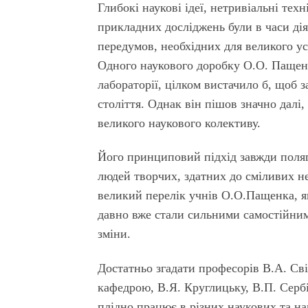
Глибокі наукові ідеї, нетривіальні те
прикладних досліджень були в часи дія
передумов, необхідних для великого ус
Одного наукового доробку О.О. Пащенк
лабораторії, цілком вистачило б, щоб 
століття. Однак він пішов значно далі
великого наукового колективу.
Його принциповий підхід завжди поляг
людей творчих, здатних до сміливих н
великий перелік учнів О.О.Пащенка, як
давно вже стали сильними самостійними
зміни.
Достатньо згадати професорів В.А. Св
кафедрою, В.Я. Круглицьку, В.П. Серб
плідно працює в різних наукових та нав