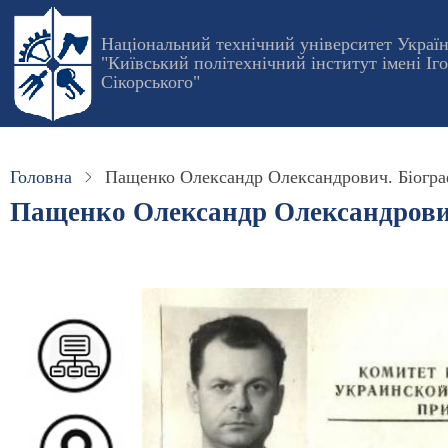
Перейти
до
Національний технічний університет Украї
"Київський політехнічний інститут імені Іг
основного
Сікорського"
вмісту
Головна
Пащенко Олександр Олександрович. Біогра
Пащенко Олександр Олександрови