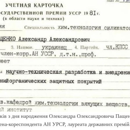
оків з дня народження Олександра Олександровича Паще
лена-кореспондента АН УРСР, лауреата державних премій