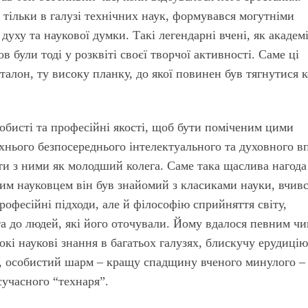
е тільки в галузі технічних наук, формувався могутніми
духу та наукової думки. Такі легендарні вчені, як академ
 були тоді у розквіті своєї творчої активності. Саме ці
талон, ту високу планку, до якої повинен був тягнутися 
собисті та професійні якості, щоб бути поміченим цими
хнього безпосереднього інтелектуального та духовного в
ати з ними як молодший колега. Саме така щаслива нагода
м науковцем він був знайомий з класиками науки, вчивс
рофесійні підходи, але й філософію сприйняття світу,
та до людей, які його оточували. Йому вдалося певним ч
окі наукові знання в багатьох галузях, блискучу ерудицію
у, особистий шарм – кращу спадщину вченого минулого –
учасного “технаря”.