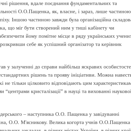
хнічні рішення, вдале поєднання фундаментальних та
льності О.О.Пащенка, як, власне, і зараз, лише частиною
піху. Іншою частиною завжди була організаційна складов
а, що міг бути створений ним у тиші кабінету чи
забезпечити йому помітне місце в ряду українських учен
, розкривши себе як успішний організатор та керівник
ав у залученні до справи найбільш яскравих особистосте
естандартних рішень та прояву ініціативи. Можна навест
і не тільки цілковито відповідають цим характеристикам
 “центрами кристалізації” в науці та вихованні науково
ідерського – наступника О.О. Пащенка у завідуванні
іна, О.О. М'ясникову. Велика когорта учнів О.О.Пащенка
чальних закладах, в різних містах України, в різних краї