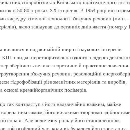
идатних співробітників Київського політехнічного інсти
виток в 50-80-х роках ХХ сторіччя. В 1954 році він отри
вав кафедру хімічної технології в'яжучих речовин (нині –
ріалів), якою завідував до останніх днів життя (помер у 
а виявився в надзвичайній широті наукових інтересів
 КПІ швидко перетворитися на одного з лідерів декілько
епер зберігають велике теоретичне й практичне значення.
уроутворення в'яжучих речовин, революційні енергозбері
еси гідрофобізації різноманітних матеріалів та виробів,
а основі кремнійорганічних полімерів.
що так контрастує з його надзвичайно важким, майже
творена ним самим, його високими творчими здібностями
тю справі. Але величезну роль у його становленні як
рав той особливий час, коли відбувалося його зростання.