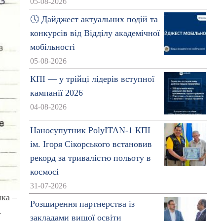
05-08-2026
🕔 Дайджест актуальних подій та
конкурсів від Відділу академічної
мобільності
05-08-2026
КПІ — у трійці лідерів вступної
кампанії 2026
04-08-2026
Наносупутник PolyITAN-1 КПІ
ім. Ігоря Сікорського встановив
рекорд за тривалістю польоту в
космосі
31-07-2026
нка –
Розширення партнерства із
.
закладами вищої освіти