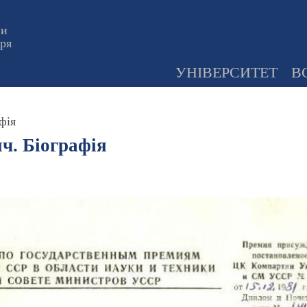
ни
оря
УНІВЕРСИТЕТ
В
фія
ч. Біографія