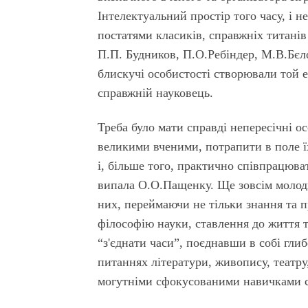
Інтелектуальний простір того часу, і н
постатями класиків, справжніх титанів 
П.П. Будников, П.О.Ребіндер, М.В.Бєлов
блискучі особистості створювали той е
справжній науковець.
Треба було мати справді непересічні о
великими вченими, потрапити в поле ї
і, більше того, практично співпрацюв
випала О.О.Пащенку. Ще зовсім молоди
них, переймаючи не тільки знання та п
філософію науки, ставлення до життя 
“з'єднати часи”, поєднавши в собі глиб
питаннях літератури, живопису, театр
могутніми сфокусованими навичками с