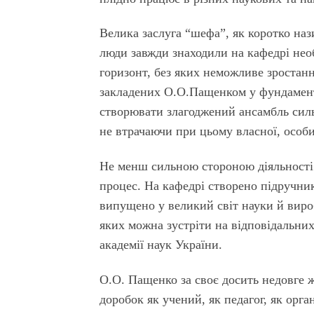
Велика заслуга “шефа”, як коротко наз
люди завжди знаходили на кафедрі нео
горизонт, без яких неможливе зростанн
закладених О.О.Пащенком у фундамент 
створювати злагоджений ансамбль силь
не втрачаючи при цьому власної, особ
Не менш сильною стороною діяльності
процес. На кафедрі створено підручни
випущено у великий світ науки й вироб
яких можна зустріти на відповідальних
академії наук України.
О.О. Пащенко за своє досить недовге ж
доробок як учений, як педагог, як орга