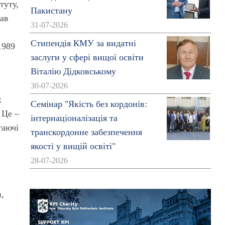
туту,
Пакистану
мав
31-07-2026
Стипендія КМУ за видатні
1989
заслуги у сфері вищої освіти
Віталію Дідковському
30-07-2026
х
Семінар "Якість без кордонів:
 Це –
інтернаціоналізація та
гаючі
транскордонне забезпечення
якості у вищій освіті"
28-07-2026
,