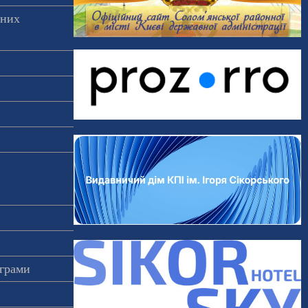
аних
ограми