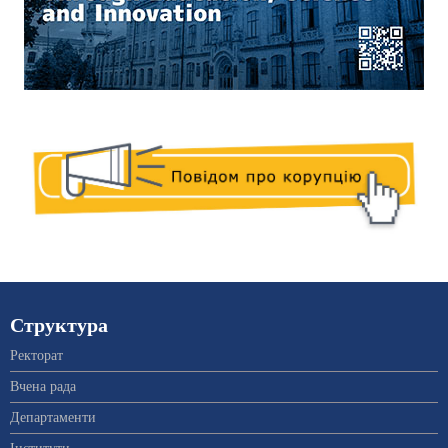
Структура
Ректорат
Вчена рада
Департаменти