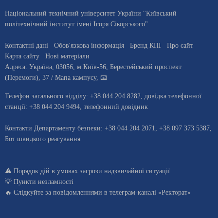
Національний технічний університет України "Київський
політехнічний інститут імені Ігоря Сікорського"
Контактні дані
Обов'язкова інформація
Бренд КПІ
Про сайт
Карта сайту
Нові матеріали
Адреса:
Україна
,
03056
, м.
Київ
-56,
Берестейський проспект
(Перемоги), 37
/ Мапа кампусу
,
📧
Телефон загального відділу:
+38 044 204 8282
, довiдка телефонної
станцiї:
+38 044 204 9494
,
телефонний довідник
Контакти Департаменту безпеки: +38 044 204 2071, +38 097 373 5387,
Бот швидкого реагування
⚠️
Порядок дій в умовах загрози надзвичайної ситуації
💡
Пункти незламності
🔥 Слідкуйте за повідомленнями в
телеграм-каналі «Ректорат»