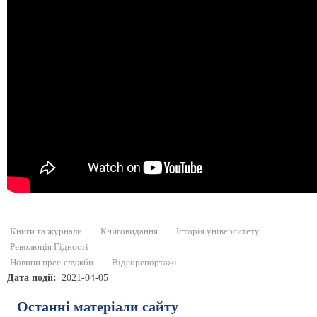
Книги та журнали
Книговидання
Історія університету
Революція Гідності
Новини прес-служби
Відеорепортажі
Дата події
2021-04-05
Останні матеріали сайту