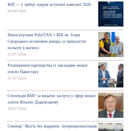
КПІ — у трійці лідерів вступної кампанії 2026
04-08-2026
Наносупутник PolyITAN-1 КПІ ім. Ігоря
Сікорського встановив рекорд за тривалістю
польоту в космосі
31-07-2026
Розширення партнерства із закладами вищої
освіти Пакистану
31-07-2026
Стипендія КМУ за видатні заслуги у сфері вищої
освіти Віталію Дідковському
30-07-2026
Семінар "Якість без кордонів: інтернаціоналізація