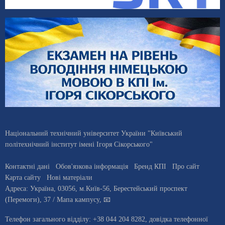
Національний технічний університет України "Київський
політехнічний інститут імені Ігоря Сікорського"
Контактні дані
Обов'язкова інформація
Бренд КПІ
Про сайт
Карта сайту
Нові матеріали
Адреса:
Україна
,
03056
, м.
Київ
-56,
Берестейський проспект
(Перемоги), 37
/ Мапа кампусу
,
📧
Телефон загального відділу:
+38 044 204 8282
, довiдка телефонної