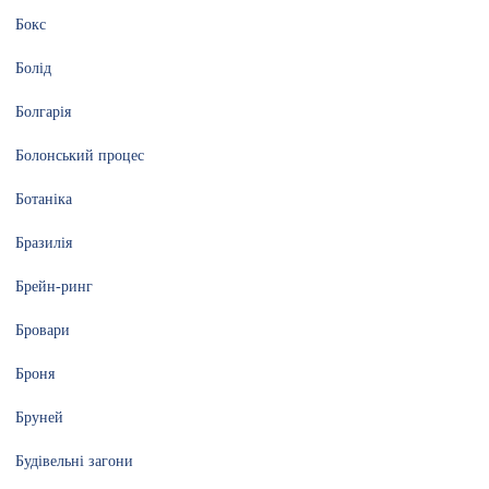
Бокс
Болід
Болгарія
Болонський процес
Ботаніка
Бразилія
Брейн-ринг
Бровари
Броня
Бруней
Будівельні загони