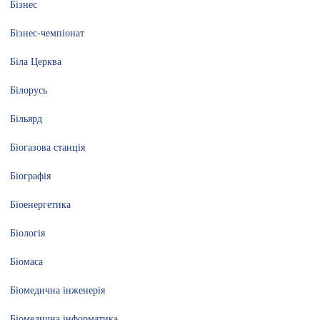
Бізнес
Бізнес-чемпіонат
Біла Церква
Білорусь
Більярд
Біогазова станція
Біографія
Біоенергетика
Біологія
Біомаса
Біомедична інженерія
Біомедична інформатика