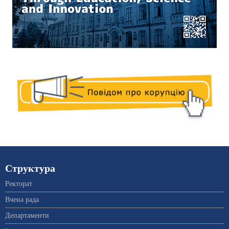
Структура
Ректорат
Вчена рада
Департаменти