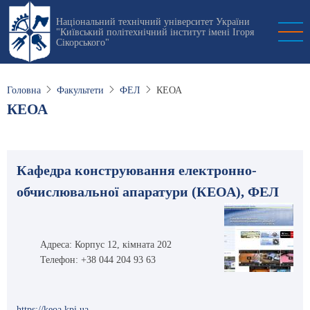
Перейти
Національний технічний університет України
до
"Київський політехнічний інститут імені Ігоря
основного
Сікорського"
вмісту
Головна
Факультети
ФЕЛ
КЕОА
КЕОА
Кафедра конструювання електронно-
обчислювальної апаратури (КЕОА), ФЕЛ
Адреса: Корпус 12, кімната 202
Телефон: +38 044 204 93 63
https://keoa.kpi.ua