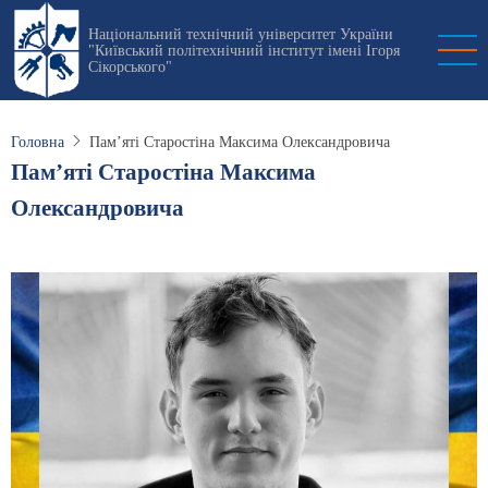
Перейти
Національний технічний університет України
до
"Київський політехнічний інститут імені Ігоря
основного
Сікорського"
вмісту
Головна
Пам’яті Старостіна Максима Олександровича
Пам’яті Старостіна Максима
Олександровича