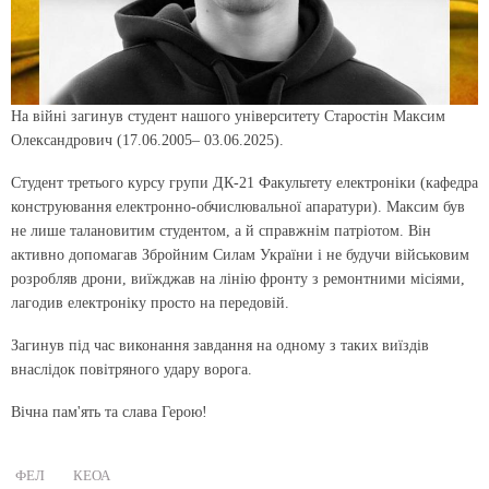
На війні загинув студент нашого університету Старостін Максим
Олександрович (17.06.2005– 03.06.2025).
Студент третього курсу групи ДК-21 Факультету електроніки (кафедра
конструювання електронно-обчислювальної апаратури). Максим був
не лише талановитим студентом, а й справжнім патріотом. Він
активно допомагав Збройним Силам України і не будучи військовим
розробляв дрони, виїжджав на лінію фронту з ремонтними місіями,
лагодив електроніку просто на передовій.
Загинув під час виконання завдання на одному з таких виїздів
внаслідок повітряного удару ворога.
Вічна пам'ять та слава Герою!
ФЕЛ
КЕОА