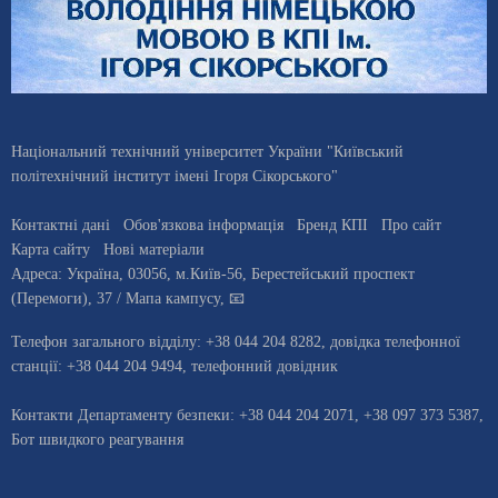
Національний технічний університет України "Київський
політехнічний інститут імені Ігоря Сікорського"
Контактні дані
Обов'язкова інформація
Бренд КПІ
Про сайт
Карта сайту
Нові матеріали
Адреса:
Україна
,
03056
, м.
Київ
-56,
Берестейський проспект
(Перемоги), 37
/ Мапа кампусу
,
📧
Телефон загального відділу:
+38 044 204 8282
, довiдка телефонної
станцiї:
+38 044 204 9494
,
телефонний довідник
Контакти Департаменту безпеки: +38 044 204 2071, +38 097 373 5387,
Бот швидкого реагування