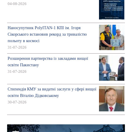
04-08-2026
Наносупутник PolyITAN-1 КПІ ім. Ігоря
Сікорського встановив рекорд за тривалістю
польоту в космосі
31-07-2026
Розширення партнерства із закладами вищої
освіти Пакистану
31-07-2026
Стипендія КМУ за видатні заслуги у сфері вищої
освіти Віталію Дідковському
30-07-2026