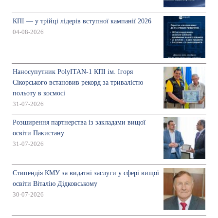
КПІ — у трійці лідерів вступної кампанії 2026
04-08-2026
Наносупутник PolyITAN-1 КПІ ім. Ігоря
Сікорського встановив рекорд за тривалістю
польоту в космосі
31-07-2026
Розширення партнерства із закладами вищої
освіти Пакистану
31-07-2026
Стипендія КМУ за видатні заслуги у сфері вищої
освіти Віталію Дідковському
30-07-2026