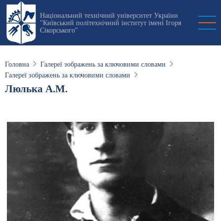
Перейти
Національний технічний університет України
до
"Київський політехнічний інститут імені Ігоря
основного
Сікорського"
вмісту
Головна
Галереї зображень за ключовими словами
Галереї зображень за ключовими словами
Люлька А.М.