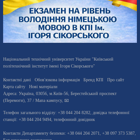
Національний технічний університет України "Київський
політехнічний інститут імені Ігоря Сікорського"
Контактні дані
Обов'язкова інформація
Бренд КПІ
Про сайт
Карта сайту
Нові матеріали
Адреса:
Україна
,
03056
, м.
Київ
-56,
Берестейський проспект
(Перемоги), 37
/ Мапа кампусу
,
📧
Телефон загального відділу:
+38 044 204 8282
, довiдка телефонної
станцiї:
+38 044 204 9494
,
телефонний довідник
Контакти Департаменту безпеки: +38 044 204 2071, +38 097 373 5387,