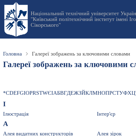
Перейти
до
Національний технічний університет Украї
"Київський політехнічний інститут імені Іг
основного
Сікорського"
вмісту
Головна
Галереї зображень за ключовими словами
Галереї зображень за ключовими 
*
C
D
E
F
G
I
O
P
R
S
T
W
Є
І
А
Б
В
Г
Д
Е
Ж
З
Й
К
Л
М
Н
О
П
Р
С
Т
У
Ф
Х
Ц
І
Ілюстрація
Інтер'єр
А
Алея видатних конструкторів
Алея зірок