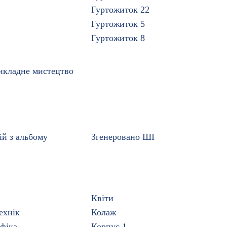
Гуртожиток 22
Гуртожиток 5
Гуртожиток 8
икладне мистецтво
ій з альбому
Згенеровано ШІ
Квіти
ехнік
Колаж
фіка
Корпус 1