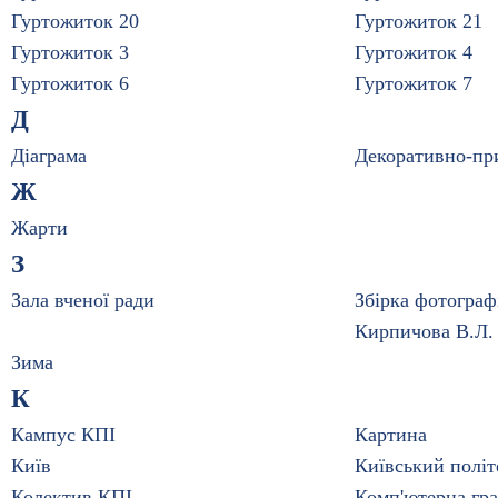
Гуртожиток 20
Гуртожиток 21
Гуртожиток 3
Гуртожиток 4
Гуртожиток 6
Гуртожиток 7
Д
Діаграма
Декоративно-пр
Ж
Жарти
З
Зала вченої ради
Збірка фотограф
Кирпичова В.Л.
Зима
К
Кампус КПІ
Картина
Київ
Київський політ
Колектив КПІ
Комп'ютерна гра