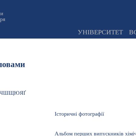
ни
оря
УНІВЕРСИТЕТ
В
словами
Ч
Ш
Щ
Ю
Я
Ґ
Історичні фотографії
Альбом перших випускників хімі