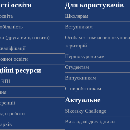
ті освіти
Для користувачів
освіта
Школярам
обільність
Вступникам
а (друга вища освіта)
Особам з тимчасово окупов
територій
валіфікації
Першокурсникам
одної освіти
Студентам
ійні ресурси
Випускникам
 КПІ
Співробітникам
ння
Актуальне
еренції
Sikorsky Challenge
ідні роботи
Викладачі-дослідники
архів