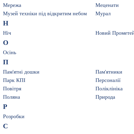
Мережа
Меценати
Музей техніки під відкритим небом
Мурал
Н
Ніч
Новий Промете
О
Осінь
П
Пам'ятні дошки
Пам'ятники
Парк КПІ
Персоналії
Повітря
Поліклініка
Поляна
Природа
Р
Розробки
С