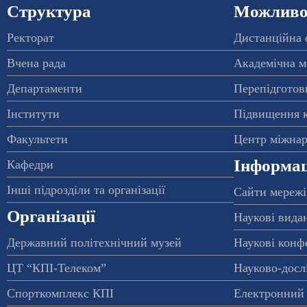
Структура
Можливос
Ректорат
Дистанційна 
Вчена рада
Академічна м
Департаменти
Перепідготовк
Інститути
Підвищення к
Факультети
Центр міжнар
Інформац
Кафедри
Інші підрозділи та організації
Сайти мережі
Організації
Наукові вида
Державний політехнічний музей
Наукові конф
ЦТ “КПІ-Телеком”
Науково-досл
Спорткомплекс КПІ
Електронний 