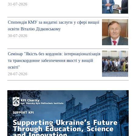
31-07-2026
Стипендія КМУ за видатні заслуги у сфері вищої
освіти Віталію Дідковському
30-07-2026
Семінар "Якість без кордонів: інтернаціоналізація
та транскордонне забезпечення якості у вищій
освіті"
28-07-2026