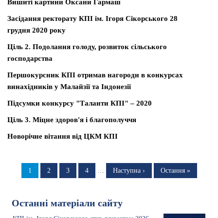
Вишиті картини Оксани Гармаш
Засідання ректорату КПІ ім. Ігоря Сікорського 28
грудня 2020 року
Ціль 2. Подолання голоду, розвиток сільського
господарства
Першокурсник КПІ отримав нагороди в конкурсах
винахідників у Малайзії та Індонезії
Підсумки конкурсу "Таланти КПІ" – 2020
Ціль 3. Міцне здоров'я і благополуччя
Новорічне вітання від ЦКМ КПІ
Розбивка
на
Сторінка
1
Сторінка
2
Сторінка
3
Сторінка
4
…
Наступна
Наступна ›
Остання
Остання »
сторінка
сторінка
сторінки
Останні матеріали сайту