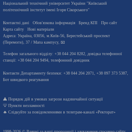
Національний технічний університет України "Київський
політехнічний інститут імені Ігоря Сікорського"
Контактні дані
Обов'язкова інформація
Бренд КПІ
Про сайт
Карта сайту
Нові матеріали
Адреса:
Україна
,
03056
, м.
Київ
-56,
Берестейський проспект
(Перемоги), 37
/ Мапа кампусу
,
📧
Телефон загального відділу:
+38 044 204 8282
, довiдка телефонної
станцiї:
+38 044 204 9494
,
телефонний довідник
Контакти Департаменту безпеки: +38 044 204 2071, +38 097 373 5387,
Бот швидкого реагування
⚠️
Порядок дій в умовах загрози надзвичайної ситуації
💡
Пункти незламності
🔥 Слідкуйте за повідомленнями в
телеграм-каналі «Ректорат»
1998-2026 © Вдячні за ваші
пропозиції і зауваження стосовно сайту