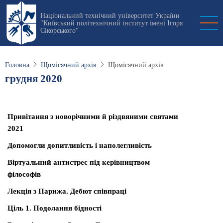
Перейти
Національний технічний університет України
до
"Київський політехнічний інститут імені Ігоря
основного
Сікорського"
вмісту
Головна
Щомісячний архів
Щомісячний архів
грудня 2020
Привітання з новорічними й різдвяними святами
2021
Допомогли допитливість і наполегливість
Віртуальний антистрес під керівництвом
філософів
Лекція з Парижа. Дебют співпраці
Ціль 1. Подолання бідності