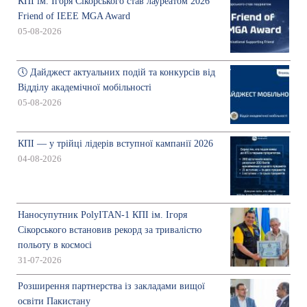
КПІ ім. Ігоря Сікорського став лауреатом 2026
Friend of IEEE MGA Award
05-08-2026
🕔 Дайджест актуальних подій та конкурсів від
Відділу академічної мобільності
05-08-2026
КПІ — у трійці лідерів вступної кампанії 2026
04-08-2026
Наносупутник PolyITAN-1 КПІ ім. Ігоря
Сікорського встановив рекорд за тривалістю
польоту в космосі
31-07-2026
Розширення партнерства із закладами вищої
освіти Пакистану