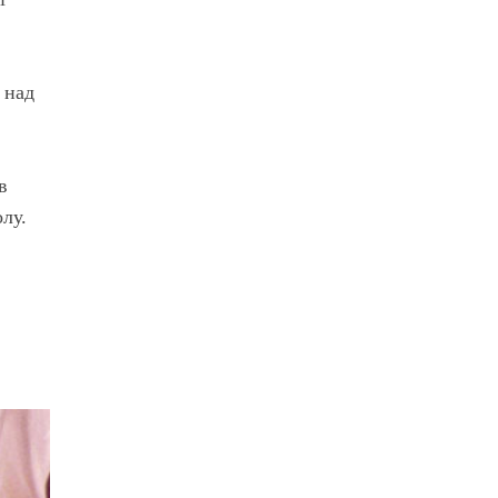
 над
в
лу.