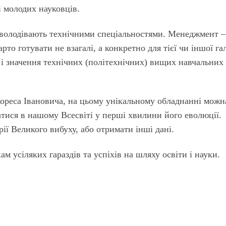
і молодих науковців.
оволодівають технічними спеціальностями. Менеджмент –
рто готувати не взагалі, а конкретно для тієї чи іншої га
 і значення технічних (політехнічних) вищих навчальних
ореса Івановича, на цьому унікальному обладнанні можн
атися в нашому Всесвіті у перші хвилини його еволюції.
ії Великого вибуху, або отримати інші дані.
ам усіляких гараздів та успіхів на шляху освіти і науки.