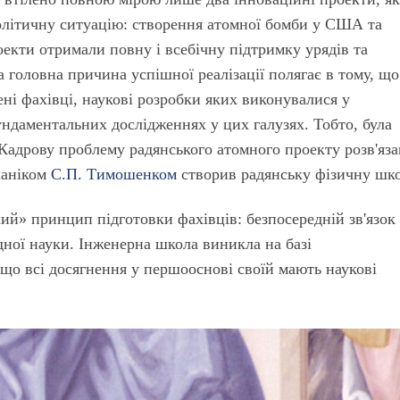
політичну ситуацію: створення атомної бомби у США та
оекти отримали повну і всебічну підтримку урядів та
а головна причина успішної реалізації полягає в тому, що
ні фахівці, наукові розробки яких виконувалися у
ундаментальних дослідженнях у цих галузях. Тобто, була
Кадрову проблему радянського атомного проекту розв'яза
ханіком
С.П. Тимошенком
створив радянську фізичну шко
ький» принцип підготовки фахівців: безпосередній зв'язок
ної науки. Інженерна школа виникла на базі
що всі досягнення у першооснові своїй мають наукові