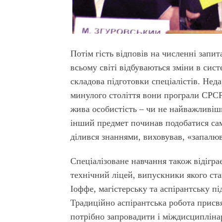
Потім гість відповів на численні запи
всьому світі відбуваються зміни в сиc
складова підготовки спеціалістів. Неда
минулого століття вони програли СРСР
жива особистість – чи не найважливіш
інший предмет починав подобатися саме
ділився знаннями, виховував, «запалюв
Спеціалізоване навчання також відігра
технічний ліцей, випускники якого ст
Іоффе, магістерську та аспірантську п
Традиційно аспірантська робота присв
потрібно запровадити і міждисципліна