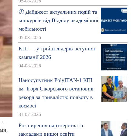
05-08-2026
🕔 Дайджест актуальних подій та
конкурсів від Відділу академічної
мобільності
05-08-2026
КПІ — у трійці лідерів вступної
кампанії 2026
04-08-2026
Наносупутник PolyITAN-1 КПІ
ім. Ігоря Сікорського встановив
рекорд за тривалістю польоту в
космосі
31-07-2026
кт-
Розширення партнерства із
аїн,
закладами вищої освіти