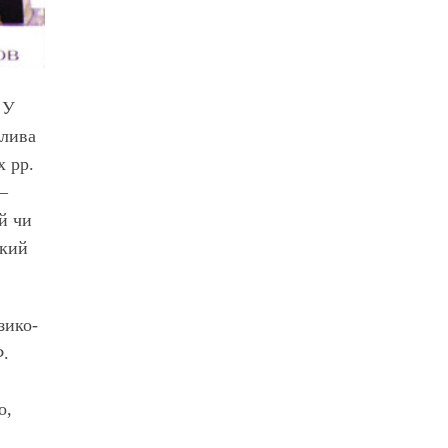
 У
жлива
х рр.
–
й чи
який
зико-
Ф.
о,