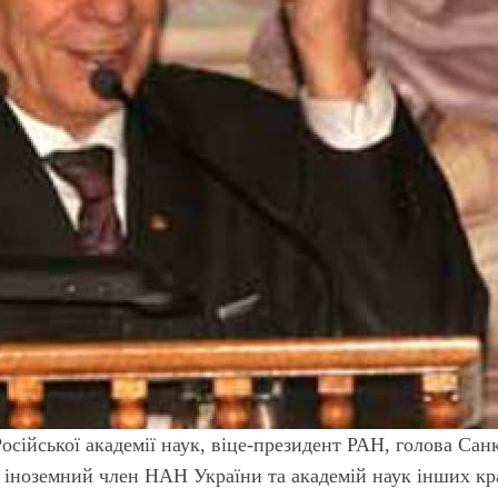
сійської академії наук, віце-президент РАН, голова Сан
 іноземний член НАН України та академій наук інших кр