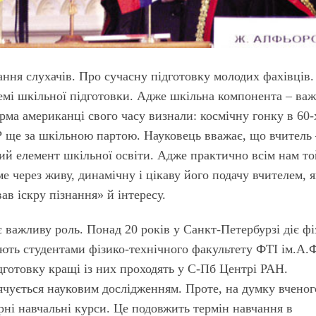
тання слухачів. Про сучасну підготовку молодих фахівців.
темі шкільної підготовки. Адже шкільна компонента – ва
рма американці свого часу визнали: космічну гонку в 60-
 ще за шкільною партою. Науковець вважає, що вчитель 
ий елемент шкільної освіти. Адже практично всім нам то
 через живу, динамічну і цікаву його подачу вчителем, 
ав іскру пізнання» й інтересу.
є важливу роль. Понад 20 років у Санкт-Петербурзі діє фі
ають студентами фізико-технічного факультету ФТІ ім.А.
ідготовку кращі із них проходять у С-Пб Центрі РАН.
ячується науковим дослідженням. Проте, на думку вченог
рні навчальні курси. Це подовжить термін навчання в