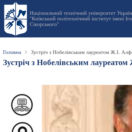
Перейти
до
Національний технічний університет Украї
"Київський політехнічний інститут імені Іг
основного
Сікорського"
вмісту
Головна
Зустріч з Нобелівським лауреатом Ж.І. Ал
Зустріч з Нобелівським лауреатом