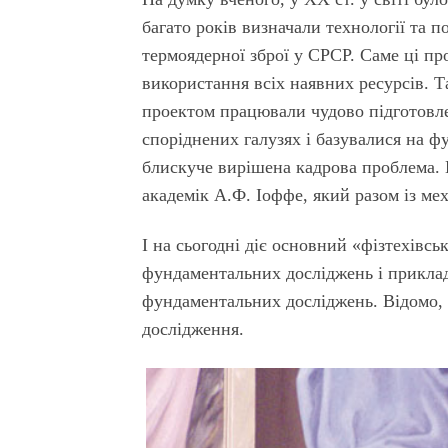
багато років визначали технології та 
термоядерної зброї у СРСР. Саме ці пр
використання всіх наявних ресурсів. Т
проектом працювали чудово підготовле
споріднених галузях і базувалися на ф
блискуче вирішена кадрова проблема. 
академік А.Ф. Іоффе, який разом із ме
І на сьогодні діє основний «фізтехівс
фундаментальних досліджень і приклад
фундаментальних досліджень. Відомо, 
дослідження.