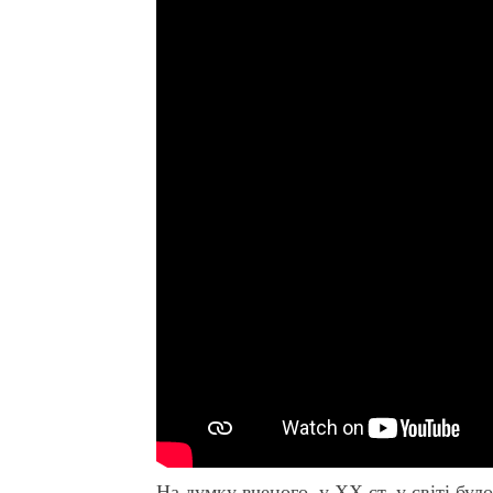
На думку вченого, у ХХ ст. у світі бу