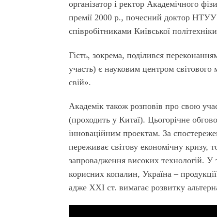
організатор і ректор Академічного фіз
премії 2000 р., почесний доктор НТУУ 
співробітниками Київської політехніки
Гість, зокрема, поділився переконання
участь) є науковим центром світового 
свій».
Академік також розповів про свою уча
(проходить у Китаї). Цьогорічне обго
інноваційним проектам. За спостереже
переживає світову економічну кризу, т
запровадження високих технологій. У т
корисних копалин, Україна – продукції
адже ХХІ ст. вимагає розвитку альтерн