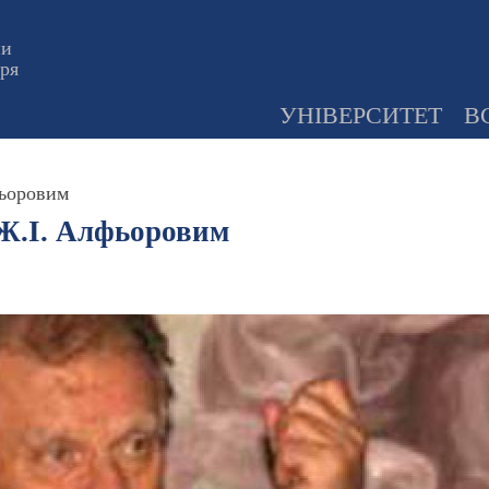
ни
оря
УНІВЕРСИТЕТ
В
фьоровим
 Ж.І. Алфьоровим