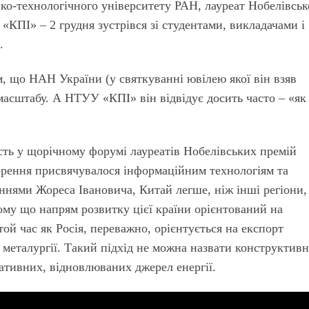
ико-технологічного університету РАН, лауреат Нобелівськ
«КПІ» – 2 грудня зустрівся зі студентами, викладачами і
.
м, що НАН України (у святкуванні ювілею якої він взяв
масштабу. А НТУУ «КПІ» він відвідує досить часто – «як
сть у щорічному форумі лауреатів Нобелівських премій
ворення присвячувалося інформаційним технологіям та
ннями Жореса Івановича, Китай легше, ніж інші регіони,
ому що напрям розвитку цієї країни орієнтований на
ой час як Росія, переважно, орієнтується на експорт
 металургії. Такий підхід не можна назвати конструктив
ативних, відновлюваних джерел енергії.