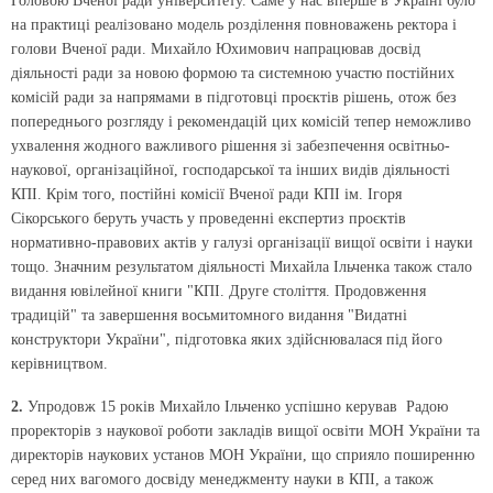
Головою Вченої ради університету. Саме у нас вперше в Україні було
на практиці реалізовано модель розділення повноважень ректора і
голови Вченої ради. Михайло Юхимович напрацював досвід
діяльності ради за новою формою та системною участю постійних
комісій ради за напрямами в підготовці проєктів рішень, отож без
попереднього розгляду і рекомендацій цих комісій тепер неможливо
ухвалення жодного важливого рішення зі забезпечення освітньо-
наукової, організаційної, господарської та інших видів діяльності
КПІ. Крім того, постійні комісії Вченої ради КПІ ім. Ігоря
Сікорського беруть участь у проведенні експертиз проєктів
нормативно-правових актів у галузі організації вищої освіти і науки
тощо. Значним результатом діяльності Михайла Ільченка також стало
видання ювілейної книги "КПІ. Друге століття. Продовження
традицій" та завершення восьмитомного видання "Видатні
конструктори України", підготовка яких здійснювалася під його
керівництвом.
2.
Упродовж 15 років Михайло Ільченко успішно керував Радою
проректорів з наукової роботи закладів вищої освіти МОН України та
директорів наукових установ МОН України, що сприяло поширенню
серед них вагомого досвіду менеджменту науки в КПІ, а також