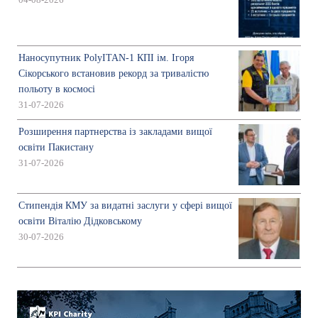
Наносупутник PolyITAN-1 КПІ ім. Ігоря
Сікорського встановив рекорд за тривалістю
польоту в космосі
31-07-2026
Розширення партнерства із закладами вищої
освіти Пакистану
31-07-2026
Стипендія КМУ за видатні заслуги у сфері вищої
освіти Віталію Дідковському
30-07-2026