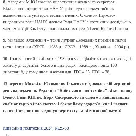
8.
Академік М.Ю.Ільченко як заступник академіка-секретаря
Відділення інформатики НАН України супроводжує зв'язок
академічних та університетських вчених. Є членом Науково-
видавничої ради НАНУ, членом Ради НАНУ з космічних досліджень,
членом секції Комітету з національних премій імені Бориса Патона.
9.
Михайло Юхимович – тричі лауреат Державних премій в галузі
науки і техніки (УРСР – 1983 р., СРСР – 1989 р., України – 2004 р.).
10.
Голова постійно діючих з 1982 року спеціалізованих вчених рад із
захисту дисертацій. Усього в цих радах захищено понад 100
дисертацій, у тому числі науковцями ІТС – 35, РТФ – 28.
13 вересня Михайло Юхимович Ільченко відзначає свій черговий
день народження. Редакція "Київського політехніка" вітає голову
Вченої Ради КПІ ім. Ігоря Сікорського та одного з найцікавіших
своїх авторів з його святом і бажає йому здоров'я, сил і наснаги
на нові звершення задля університету та вітчизняної науки!
Київський полiтехнiк 2024, №29-30
ІТС