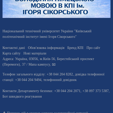
Національний технічний університет України "Київський
політехнічний інститут імені Ігоря Сікорського"
Контактні дані
Обов'язкова інформація
Бренд КПІ
Про сайт
Карта сайту
Нові матеріали
Адреса:
Україна
,
03056
, м.
Київ
-56,
Берестейський проспект
(Перемоги), 37
/ Мапа кампусу
,
📧
Телефон загального відділу:
+38 044 204 8282
, довiдка телефонної
станцiї:
+38 044 204 9494
,
телефонний довідник
Контакти Департаменту безпеки: +38 044 204 2071, +38 097 373 5387,
Бот швидкого реагування