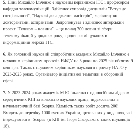
5.
Нині Михайло Ільченко є науковим керівником ІТС і професором
кафедри телекомунікацій. Здійснює супровід дисциплін "Вступ до
спеціальності", "Наукові дослідження магістрів", керівництво
докторантами, аспірантами. Запропонував і здійснює авторський
проєкт "Телеком – новини" – це понад 300 новин зі сфери
телекомунікацій упродовж року, щодня розміщуваних в
інформаційній мережі ІТС.
6.
Як головний науковий співробітник академік Михайло Ільченко є
науковим керівником проєктів НФДУ на 3 роки по 2025 рік обсягом 9
млн грн. Також є науковим керівником наукового проекту НАТО у
2023-2025 роках. Організатор ініціативної тематики в оборонній
сфері.
7.
У 2023-2024 роках академік М.Ю.Ільченко є одноосібним лідером
серед вчених КПІ за кількістю наукових праць, індексованих в
наукометричній базі Scopus. Кількість таких робіт досягла 200!
Входить до переліку 1000 вчених України, цитованих у виданнях, які
індексуються в Scopus (в КПІ ім. Ігоря Сікорського таких науковців
18).