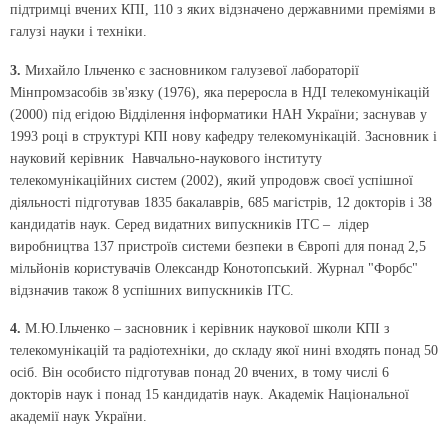
підтримці вчених КПІ, 110 з яких відзначено державними преміями в
галузі науки і техніки.
3.
Михайло Ільченко є засновником галузевої лабораторії
Мінпромзасобів зв'язку (1976), яка переросла в НДІ телекомунікацій
(2000) під егідою Відділення інформатики НАН України; заснував у
1993 році в структурі КПІ нову кафедру телекомунікацій. Засновник і
науковий керівник Навчально-наукового інституту
телекомунікаційних систем (2002), який упродовж своєї успішної
діяльності підготував 1835 бакалаврів, 685 магістрів, 12 докторів і 38
кандидатів наук. Серед видатних випускників ІТС – лідер
виробництва 137 пристроїв системи безпеки в Європі для понад 2,5
мільйонів користувачів Олександр Конотопський. Журнал "Форбс"
відзначив також 8 успішних випускників ІТС.
4.
М.Ю.Ільченко – засновник і керівник наукової школи КПІ з
телекомунікацій та радіотехніки, до складу якої нині входять понад 50
осіб. Він особисто підготував понад 20 вчених, в тому числі 6
докторів наук і понад 15 кандидатів наук. Академік Національної
академії наук України.