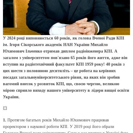
У 2024 році виповнюється 60 років, як голова Вченої Ради КПІ
ім. Ігоря Сікорського академік НАН України Михайло
Юхимович Ільченко отримав диплом радіоінженера КПІ. А
загалом з університетом пов'язано 65 років його життя, адже він
вступив на радіотехнічний факультет КПІ 1959 року! 40 років з
цих шести з половиною десятиліть – це робота на керівних
посадах загальноуніверситетського рівня, на яких він зробив
вагомий внесок у розвиток КПІ, що, своєю чергою, великою
мірою сприяло виходу нашого університету в лідери вищої освіти
України.
💥
1.
Протягом багатьох років Михайло Юхимович працював
проректором з наукової роботи КПІ. У 2019 році його обрали