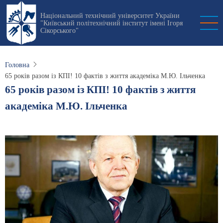
Перейти
Національний технічний університет України
до
"Київський політехнічний інститут імені Ігоря
основного
Сікорського"
вмісту
Головна
65 років разом із КПІ! 10 фактів з життя академіка М.Ю. Ільченка
65 років разом із КПІ! 10 фактів з життя
академіка М.Ю. Ільченка