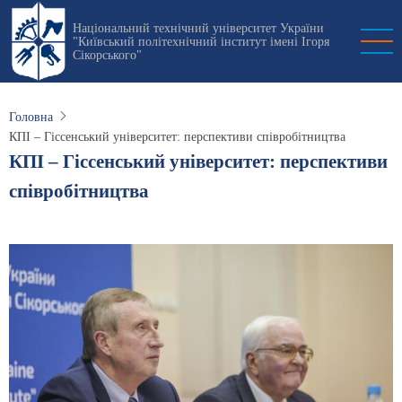
Перейти
Національний технічний університет України
до
"Київський політехнічний інститут імені Ігоря
основного
Сікорського"
вмісту
Головна
КПІ – Гіссенський університет: перспективи співробітництва
КПІ – Гіссенський університет: перспективи
співробітництва