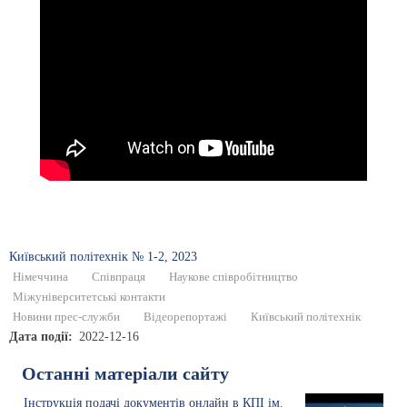
Київський полiтехнiк № 1-2, 2023
Німеччина
Співпраця
Наукове співробітництво
Міжуніверситетські контакти
Новини прес-служби
Відеорепортажі
Київський політехнік
Дата події
2022-12-16
Останні матеріали сайту
Інструкція подачі документів онлайн в КПІ ім.