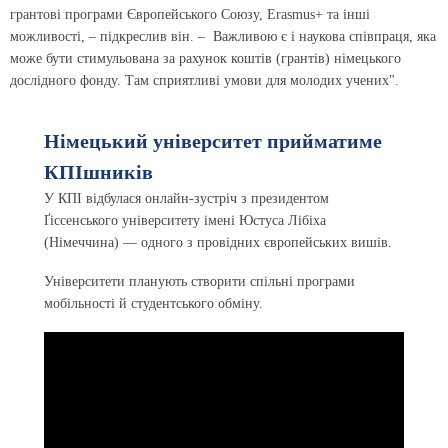
грантові програми Європейського Союзу, Erasmus+ та інші
можливості, – підкреслив він. – Важливою є і наукова співпраця, яка
може бути стимульована за рахунок коштів (грантів) німецького
дослідного фонду. Там сприятливі умови для молодих учених".
Німецький університет прийматиме
КПІшників
У КПІ відбулася онлайн-зустріч з президентом
Ґіссенського університету імені Юстуса Лібіха
(Німеччина) — одного з провідних європейських вишів.
Університети планують створити спільні програми
мобільності й студентського обміну.