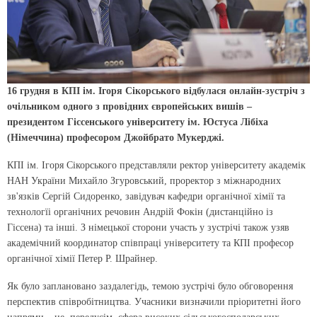
16 грудня в КПІ ім. Ігоря Сікорського відбулася онлайн-зустріч з
очільником одного з провідних європейських вишів –
президентом Гіссенського університету ім. Юстуса Лібіха
(Німеччина) професором Джойбрато Мукерджі.
КПІ ім. Ігоря Сікорського представляли ректор університету академік
НАН України Михайло Згуровський, проректор з міжнародних
зв'язків Сергій Сидоренко, завідувач кафедри органічної хімії та
технологїі органічних речовин Андрій Фокін (дистанційно із
Гіссена) та інші. З німецької сторони участь у зустрічі також узяв
академічний координатор співпраці університету та КПІ професор
органічної хімії Петер Р. Шрайнер.
Як було заплановано заздалегідь, темою зустрічі було обговорення
перспектив співробітництва. Учасники визначили пріоритетні його