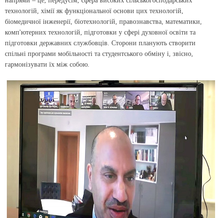
напрями – це, передусім, сфера високих сільськогосподарських
технологій, хімії як функціональної основи цих технологій,
біомедичної інженерії, біотехнологій, правознавства, математики,
комп'ютерних технологій, підготовки у сфері духовної освіти та
підготовки державних службовців. Сторони планують створити
спільні програми мобільності та студентського обміну і, звісно,
гармонізувати їх між собою.