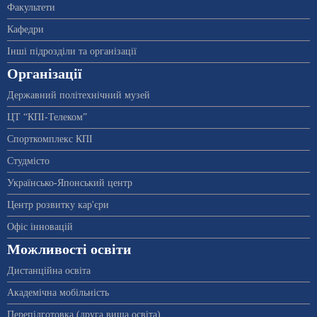
Факультети
Кафедри
Інші підрозділи та організації
Організації
Державний політехнічний музей
ЦТ “КПІ-Телеком”
Спорткомплекс КПІ
Студмісто
Українсько-Японський центр
Центр розвитку кар'єри
Офіс інновацій
Можливості освіти
Дистанційна освіта
Академічна мобільність
Перепідготовка (друга вища освіта)