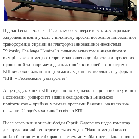
Під час бесіди колеги з Гіссенського університету також отримали
запрошення взяти участь у пілотному проєкті повоєнної інноваційної
трансформації України на платформі Інноваційної екосистеми
"Sikorsky Challenge Ukraine" з сильним акцентом в академічному
вимірі. Також німецьку сторону запрошено до підготовки проєктних
пропозицій за напрямами для надання їх в європейські програми.
КПІ висловив бажання підтримати академічну мобільність у форматі
"КПІ – Гіссенський університет".
А ще представники КПІ з вдячністю відзначили, що на початку війни
Гіссенський університет виявив солідарність з Київською
політехнікою – прийняв у рамках програми Erasmus+ на включене
навчання 21 здобувача вищої освіти з КПІ.
Після завершення онлайн-бесіди Сергій Сидоренко надав коментар
для представників університетських медіа. "Наші німецькі колеги
хотіли б розвинути співпрацю за схемами мобільності, підключивши