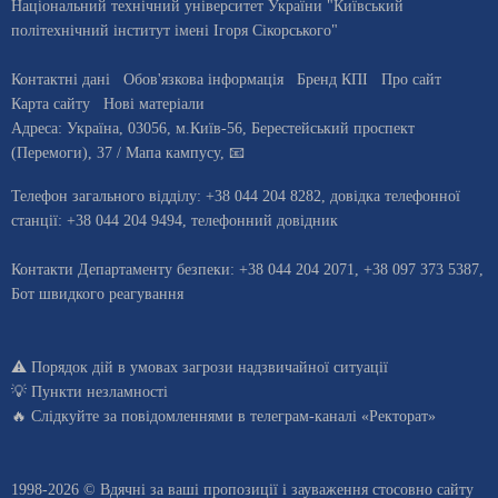
Національний технічний університет України "Київський
політехнічний інститут імені Ігоря Сікорського"
Контактні дані
Обов'язкова інформація
Бренд КПІ
Про сайт
Карта сайту
Нові матеріали
Адреса:
Україна
,
03056
, м.
Київ
-56,
Берестейський проспект
(Перемоги), 37
/ Мапа кампусу
,
📧
Телефон загального відділу:
+38 044 204 8282
, довiдка телефонної
станцiї:
+38 044 204 9494
,
телефонний довідник
Контакти Департаменту безпеки: +38 044 204 2071, +38 097 373 5387,
Бот швидкого реагування
⚠️
Порядок дій в умовах загрози надзвичайної ситуації
💡
Пункти незламності
🔥 Слідкуйте за повідомленнями в
телеграм-каналі «Ректорат»
1998-2026 © Вдячні за ваші
пропозиції і зауваження стосовно сайту