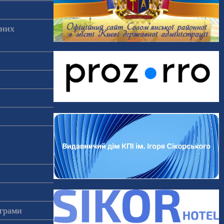
аних
ограми