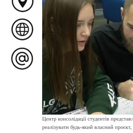
Центр консолідації студентів предста
реалізувати будь-який власний проєкт,