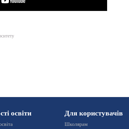
рситету
ті освіти
Для користувачів
освіта
Школярам