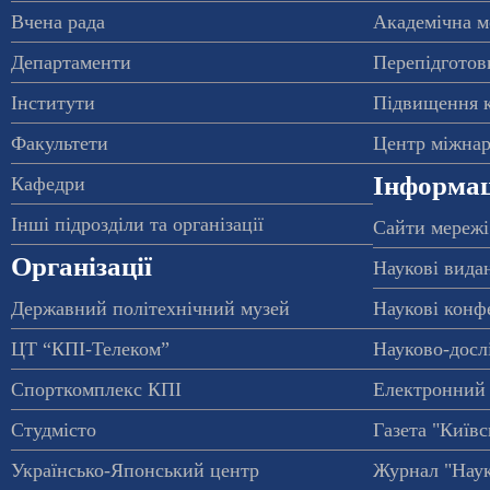
Вчена рада
Академічна м
Департаменти
Перепідготовк
Інститути
Підвищення к
Факультети
Центр міжнар
Інформац
Кафедри
Інші підрозділи та організації
Сайти мережі
Організації
Наукові вида
Державний політехнічний музей
Наукові конф
ЦТ “КПІ-Телеком”
Науково-досл
Спорткомплекс КПІ
Електронний 
Студмісто
Газета "Київс
Українсько-Японський центр
Журнал "Наук