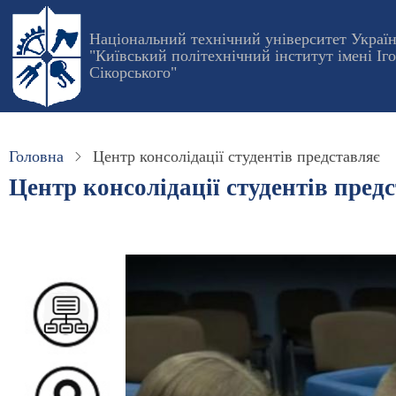
Перейти
до
Національний технічний університет Украї
"Київський політехнічний інститут імені Іг
основного
Сікорського"
вмісту
Головна
Центр консолідації студентів представляє
Центр консолідації студентів пред