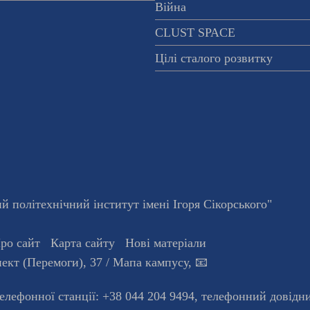
Війна
CLUST SPACE
Цілі сталого розвитку
 політехнічний інститут імені Ігоря Сікорського"
ро сайт
Карта сайту
Нові матеріали
ект (Перемоги), 37
/ Мапа кампусу
,
📧
телефонної станцiї:
+38 044 204 9494
,
телефонний довідн