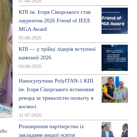
07-08-2026
КПІ ім. Ігоря Сікорського став
лауреатом 2026 Friend of IEEE
MGA Award
05-08-2026
КПІ — у трійці лідерів вступної
кампанії 2026
04-08-2026
Наносупутник PolyITAN-1 КПІ
ім. Ігоря Сікорського встановив
рекорд за тривалістю польоту в
космосі
31-07-2026
Розширення партнерства із
або
закладами вищої освіти