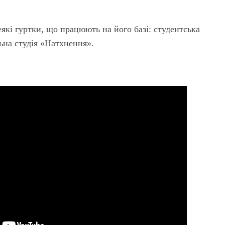
еякі гуртки, що працюють на його базі: студентська
ьна студія «Натхнення».