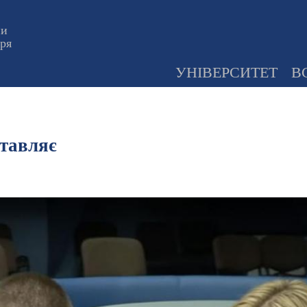
ни
оря
УНІВЕРСИТЕТ
В
ставляє