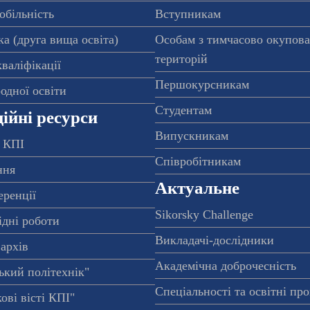
обільність
Вступникам
а (друга вища освіта)
Особам з тимчасово окупов
територій
валіфікації
Першокурсникам
одної освіти
Студентам
ійні ресурси
Випускникам
 КПІ
Співробітникам
ння
Актуальне
еренції
Sikorsky Challenge
ідні роботи
Викладачі-дослідники
архів
Академічна доброчесність
ький політехнік"
Спеціальності та освітні пр
ові вісті КПІ"