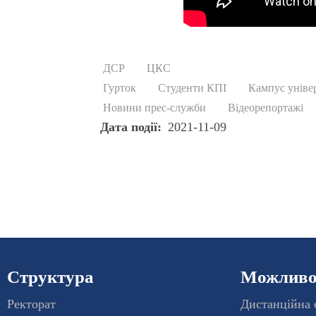
ДСР
ЦКС
Гурток
Студенти КПІ
Кампус уніве
Новини прес-служби
Відеорепортажі
Дата події
2021-11-09
Структура
Можливос
Ректорат
Дистанційна 