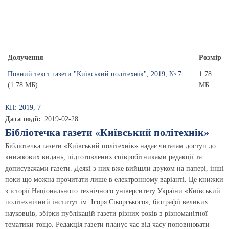
Долучення
Розмір
Повний текст газети "Київський політехнік", 2019, № 7
1.78
(1.78 МБ)
МБ
КП: 2019, 7
Дата події
2019-02-28
Бібліотечка газети «Київський політехнік»
Бібліотечка газети «Київський політехнік» надає читачам доступ до
книжкових видань, підготовлених співробітниками редакції та
дописувачами газети. Деякі з них вже вийшли друком на папері, інші
поки що можна прочитати лише в електронному варіанті. Це книжки
з історії Національного технічного університету України «Київський
політехнічний інститут ім. Ігоря Сікорського», біографії великих
науковців, збірки публікацій газети різних років з різноманітної
тематики тощо. Редакція газети планує час від часу поповнювати