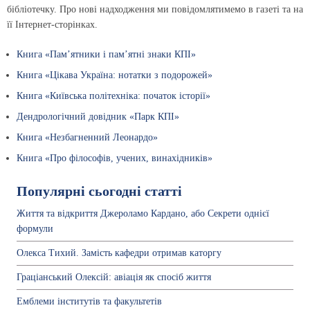
бібліотечку. Про нові надходження ми повідомлятимемо в газеті та на
її Інтернет-сторінках.
Книга «Пам’ятники і пам’ятні знаки КПІ»
Книга «Цікава Україна: нотатки з подорожей»
Книга «Київська політехніка: початок історії»
Дендрологічний довідник «Парк КПІ»
Книга «Незбагненний Леонардо»
Книга «Про філософів, учених, винахідників»
Популярні сьогодні статті
Життя та відкриття Джероламо Кардано, або Секрети однієї
формули
Олекса Тихий. Замість кафедри отримав каторгу
Граціанський Олексій: авіація як спосіб життя
Емблеми інститутів та факультетів