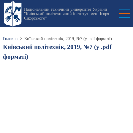
Перейти
Національний технічний університет України
до
"Київський політехнічний інститут імені Ігоря
основного
Сікорського"
вмісту
Головна
Київський політехнік, 2019, №7 (у .pdf форматі)
Київський політехнік, 2019, №7 (у .pdf
форматі)