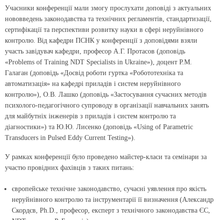
Учасники конференції мали змогу прослухати доповіді з актуальних
нововведень законодавства та технічних регламентів, стандартизації,
сертифікації та перспективи розвитку науки в сфері неруйнівного
контролю. Від кафедри ПСНК у конференції з доповідями взяли
участь завідувач кафедри, професор А.Г. Протасов (доповідь
«Problems of Training NDT Specialists in Ukraine»), доцент Р.М.
Галаган (доповідь «Досвід роботи гуртка «Робототехніка та
автоматизація» на кафедрі приладів і систем неруйнівного
контролю»), О.В. Лашко (доповідь «Застосування сучасних методів
психолого-педагогічного супроводу в організації навчальних занять
для майбутніх інженерів з приладів і систем контролю та
діагностики») та Ю.Ю. Лисенко (доповідь «Using оf Parametric
Transducers іn Pulsed Eddy Current Testing»).
У рамках конференції було проведено майстер-класи та семінари за
участю провідних фахівців з таких питань:
європейське технічне законодавство, сучасні уявлення про якість
неруйнівного контролю та інструментарії її визначення (Александр
Скордєв, Ph.D., професор, експерт з технічного законодавства ЄС,