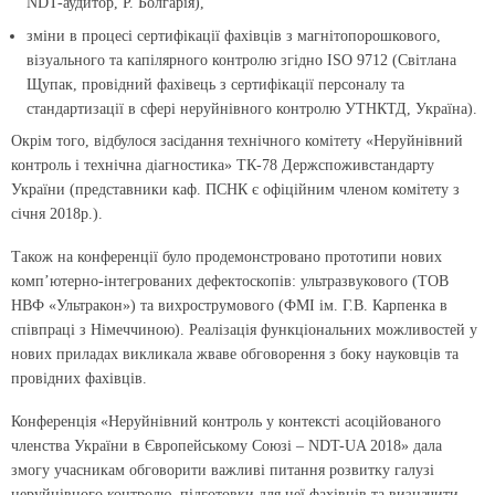
NDT-аудитор, Р. Болгарія),
зміни в процесі сертифікації фахівців з магнітопорошкового,
візуального та капілярного контролю згідно ISO 9712 (Світлана
Щупак, провідний фахівець з сертифікації персоналу та
стандартизації в сфері неруйнівного контролю УТНКТД, Україна).
Окрім того, відбулося засідання технічного комітету «Неруйнівний
контроль і технічна діагностика» ТК-78 Держспоживстандарту
України (представники каф. ПСНК є офіційним членом комітету з
січня 2018р.).
Також на конференції було продемонстровано прототипи нових
комп’ютерно-інтегрованих дефектоскопів: ультразвукового (ТОВ
НВФ «Ультракон») та вихрострумового (ФМІ ім. Г.В. Карпенка в
співпраці з Німеччиною). Реалізація функціональних можливостей у
нових приладах викликала жваве обговорення з боку науковців та
провідних фахівців.
Конференція «Неруйнівний контроль у контексті асоційованого
членства України в Європейському Союзі – NDT-UA 2018» дала
змогу учасникам обговорити важливі питання розвитку галузі
неруйнівного контролю, підготовки для неї фахівців та визначити