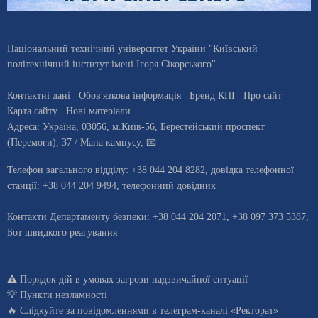
Національний технічний університет України "Київський
політехнічний інститут імені Ігоря Сікорського"
Контактні дані
Обов'язкова інформація
Бренд КПІ
Про сайт
Карта сайту
Нові матеріали
Адреса:
Україна
,
03056
, м.
Київ
-56,
Берестейський проспект
(Перемоги), 37
/ Мапа кампусу
,
📧
Телефон загального відділу:
+38 044 204 8282
, довiдка телефонної
станцiї:
+38 044 204 9494
,
телефонний довідник
Контакти Департаменту безпеки: +38 044 204 2071, +38 097 373 5387,
Бот швидкого реагування
⚠️
Порядок дій в умовах загрози надзвичайної ситуації
💡
Пункти незламності
🔥 Слідкуйте за повідомленнями в
телеграм-каналі «Ректорат»