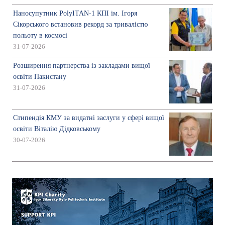
Наносупутник PolyITAN-1 КПІ ім. Ігоря
Сікорського встановив рекорд за тривалістю
польоту в космосі
31-07-2026
Розширення партнерства із закладами вищої
освіти Пакистану
31-07-2026
Стипендія КМУ за видатні заслуги у сфері вищої
освіти Віталію Дідковському
30-07-2026