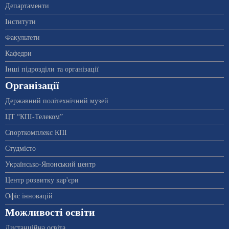
Департаменти
Інститути
Факультети
Кафедри
Інші підрозділи та організації
Організації
Державний політехнічний музей
ЦТ “КПІ-Телеком”
Спорткомплекс КПІ
Студмісто
Українсько-Японський центр
Центр розвитку кар'єри
Офіс інновацій
Можливості освіти
Дистанційна освіта