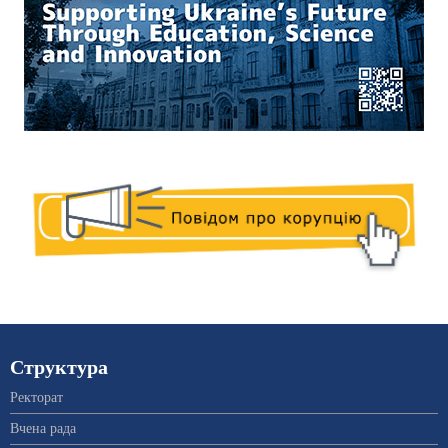
Структура
Ректорат
Вчена рада