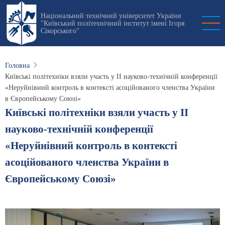
Перейти
Національний технічний університет України
до
"Київський політехнічний інститут імені Ігоря
основного
Сікорського"
вмісту
Головна
Київські політехніки взяли участь у II науково-технічній конференції
«Неруйнівний контроль в контексті асоційованого членства України
в Європейському Союзі»
Київські політехніки взяли участь у II
науково-технічній конференції
«Неруйнівний контроль в контексті
асоційованого членства України в
Європейському Союзі»