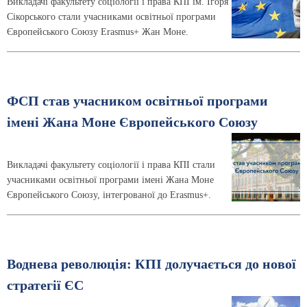
Викладачі факультету соціології і права КПІ ім. Ігоря
Сікорського стали учасниками освітньої програми
Європейського Союзу Erasmus+ Жан Моне.
ФСП став учасником освітньої програми
імені Жана Моне Європейського Союзу
Викладачі факультету соціології і права КПІ стали
учасниками освітньої програми імені Жана Моне
Європейського Союзу, інтегрованої до Erasmus+.
Воднева революція: КПІ долучається до нової
стратегії ЄС