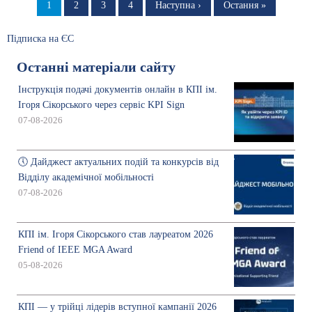
на
Сторінка
1
Сторінка
2
Сторінка
3
Сторінка
4
Наступна
Наступна ›
Остання
Остання »
сторінка
сторінка
сторінки
Підписка на ЄС
Останні матеріали сайту
Інструкція подачі документів онлайн в КПІ ім.
Ігоря Сікорського через сервіс KPI Sign
07-08-2026
🕔 Дайджест актуальних подій та конкурсів від
Відділу академічної мобільності
07-08-2026
КПІ ім. Ігоря Сікорського став лауреатом 2026
Friend of IEEE MGA Award
05-08-2026
КПІ — у трійці лідерів вступної кампанії 2026