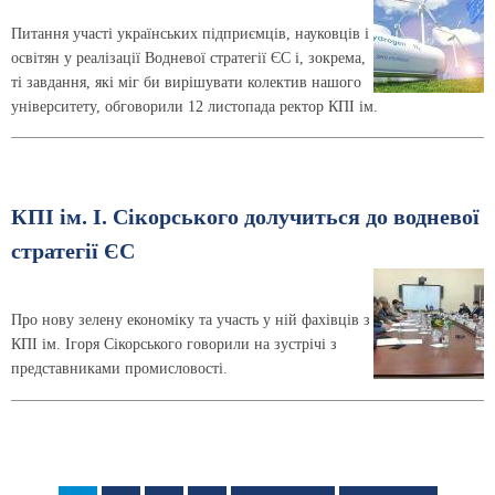
Питання участі українських підприємців, науковців і
освітян у реалізації Водневої стратегії ЄС і, зокрема,
ті завдання, які міг би вирішувати колектив нашого
університету, обговорили 12 листопада ректор КПІ ім.
КПІ ім. І. Сікорського долучиться до водневої
стратегії ЄС
Про нову зелену економіку та участь у ній фахівців з
КПІ ім. Ігоря Сікорського говорили на зустрічі з
представниками промисловості.
Розбивка