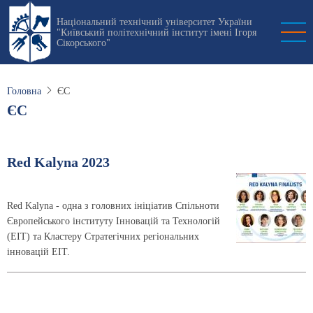
Перейти
Національний технічний університет України
до
"Київський політехнічний інститут імені Ігоря
основного
Сікорського"
вмісту
Головна
ЄС
ЄС
Red Kalyna 2023
Red Kalyna - одна з головних ініціатив Спільноти
Європейського інституту Інновацій та Технологій
(EIT) та Кластеру Стратегічних регіональних
інновацій EIT.