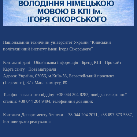
Національний технічний університет України "Київський
політехнічний інститут імені Ігоря Сікорського"
Контактні дані
Обов'язкова інформація
Бренд КПІ
Про сайт
Карта сайту
Нові матеріали
Адреса:
Україна
,
03056
, м.
Київ
-56,
Берестейський проспект
(Перемоги), 37
/ Мапа кампусу
,
📧
Телефон загального відділу:
+38 044 204 8282
, довiдка телефонної
станцiї:
+38 044 204 9494
,
телефонний довідник
Контакти Департаменту безпеки: +38 044 204 2071, +38 097 373 5387,
Бот швидкого реагування