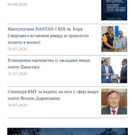
04-08-2026
Наносупутник PolyITAN-1 КПІ ім. Ігоря
Сікорського встановив рекорд за тривалістю
польоту в космосі
31-07-2026
Розширення партнерства із закладами вищої
освіти Пакистану
31-07-2026
Стипендія КМУ за видатні заслуги у сфері вищої
освіти Віталію Дідковському
30-07-2026