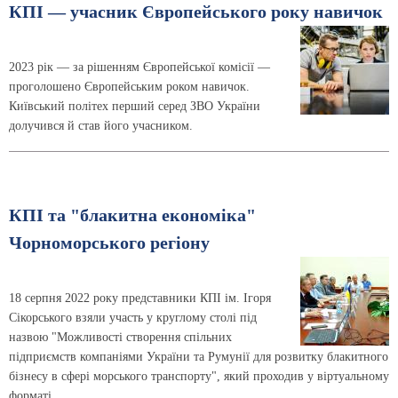
КПІ — учасник Європейського року навичок
2023 рік — за рішенням Європейської комісії —
проголошено Європейським роком навичок.
Київський політех перший серед ЗВО України
долучився й став його учасником.
КПІ та "блакитна економіка"
Чорноморського регіону
18 серпня 2022 року представники КПІ ім. Ігоря
Сікорського взяли участь у круглому столі під
назвою "Можливості створення спільних
підприємств компаніями України та Румунії для розвитку блакитного
бізнесу в сфері морського транспорту", який проходив у віртуальному
форматі.