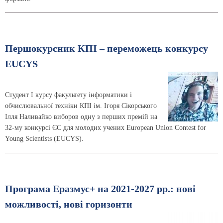
Першокурсник КПІ – переможець конкурсу
EUCYS
Студент І курсу факультету інформатики і
обчислювальної техніки КПІ ім. Ігоря Сікорського
Ілля Наливайко виборов одну з перших премій на
32-му конкурсі ЄС для молодих учених European Union Contest for
Young Scientists (EUCYS).
Програма Еразмус+ на 2021-2027 рр.: нові
можливості, нові горизонти