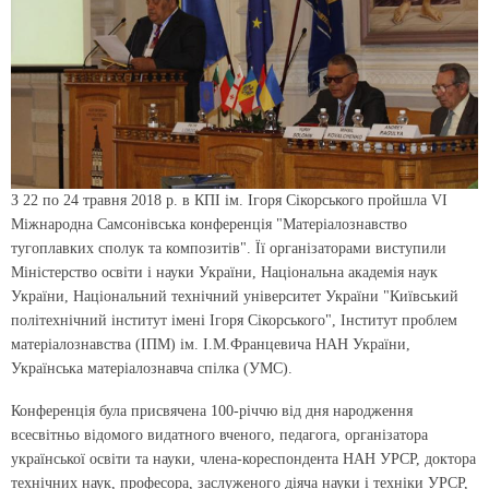
З 22 по 24 травня 2018 р. в КПІ ім. Ігоря Сікорського пройшла VI
Міжнародна Самсонівська конференція "Матеріалознавство
тугоплавких сполук та композитів". Її організаторами виступили
Міністерство освіти і науки України, Національна академія наук
України, Національний технічний університет України "Київський
політехнічний інститут імені Ігоря Сікорського", Інститут проблем
матеріалознавства (ІПМ) ім. І.М.Францевича НАН України,
Українська матеріалознавча спілка (УМС).
Конференція була присвячена 100-річчю від дня народження
всесвітньо відомого видатного вченого, педагога, організатора
української освіти та науки, члена-кореспондента НАН УРСР, доктора
технічних наук, професора, заслуженого діяча науки і техніки УРСР,