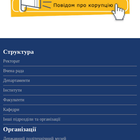
Структура
Ректорат
Вчена рада
Департаменти
Інститути
Факультети
Кафедри
Інші підрозділи та організації
Організації
Державний політехнічний музей