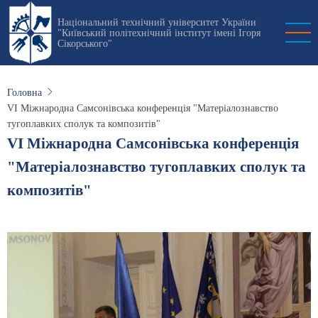
Перейти
Національний технічний університет України
до
"Київський політехнічний інститут імені Ігоря
основного
Сікорського"
вмісту
Головна
VI Міжнародна Самсонівська конференція "Матеріалознавство
тугоплавких сполук та композитів"
VI Міжнародна Самсонівська конференція
"Матеріалознавство тугоплавких сполук та
композитів"