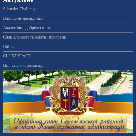
Sikorsky Challenge
Викладачі-дослідники
Академічна доброчесність
Спеціальності та освітні програми
Війна
CLUST SPACE
Цілі сталого розвитку