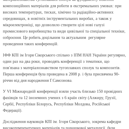
композиційних матеріалів для роботи в екстремальних умовах: при
високих температурах, тисках, хімічно та радіаційно-активних
середовищах, в новітніх інструментальних виробах, а також у
мікроелектроніці, що дозволило створити цілі нові галузі
промислового виробництва та види цивільної та спеціальної техніки,
озброєння. Це робить доцільним та актуальним регулярне
проведення таких конференцій.
ІФФ КПІ ім Ігоря Сікорського спільно з ІПМ НАН України регулярно,
один раз на два роки, проводять конференції з тематики, що
пов'язана з матеріалознавством тугоплавких сполук та композитів.
Перша конференція була проведена в 2008 р. і була присвячена 90-
річчю від дня народження Г.Самсонова.
У VI Міжнародній конференції взяли участь близько 150 провідних
фахівців та 12 іноземних учених з 6 країн світу (Алжиру, Грузії,
Сербії, Республіки Білорусь, Республіки Молдова, Російської
Федерації).
Дослідження науковців КПІ ім. Ігоря Сікорського, зокрема кафедри
високотемпературних матеріалів та порошкової металургії, були