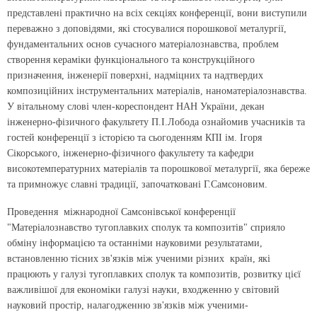
представлені практично на всіх секціях конференції, вони виступили
переважно з доповідями, які стосувалися порошкової металургії,
фундаментальних основ сучасного матеріалознавства, проблем
створення кераміки функціонального та конструкційного
призначення, інженерії поверхні, надміцних та надтвердих
композиційних інструментальних матеріалів, наноматеріалознавства.
У вітальному слові член-кореспондент НАН України, декан
інженерно-фізичного факультету П.І.Лобода ознайомив учасників та
гостей конференції з історією та сьогоденням КПІ ім. Ігоря
Сікорського, інженерно-фізичного факультету та кафедри
високотемпературних матеріалів та порошкової металургії, яка береже
та примножує славні традиції, започатковані Г.Самсоновим.
Проведення міжнародної Самсонівської конференції
"Матеріалознавство тугоплавких сполук та композитів" сприяло
обміну інформацією та останніми науковими результатами,
встановленню тісних зв'язків між ученими різних країн, які
працюють у галузі тугоплавких сполук та композитів, розвитку цієї
важливішої для економіки галузі науки, входженню у світовий
науковий простір, налагодженню зв'язків між ученими-