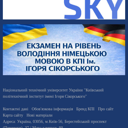
Національний технічний університет України "Київський
політехнічний інститут імені Ігоря Сікорського"
Контактні дані
Обов'язкова інформація
Бренд КПІ
Про сайт
Карта сайту
Нові матеріали
Адреса:
Україна
,
03056
, м.
Київ
-56,
Берестейський проспект
(Перемоги), 37
/ Мапа кампусу
,
📧