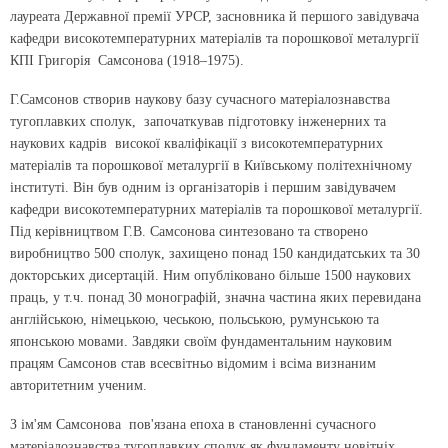
лауреата Державної премії УРСР, засновника й першого завідувача
кафедри високотемпературних матеріалів та порошкової металургії
КПІ Григорія Самсонова (1918–1975).
Г.Самсонов створив наукову базу сучасного матеріалознавства
тугоплавких сполук, започаткував підготовку інженерних та
наукових кадрів високої кваліфікації з високотемпературних
матеріалів та порошкової металургії в Київському політехнічному
інституті. Він був одним із організаторів і першим завідувачем
кафедри високотемпературних матеріалів та порошкової металургії.
Під керівництвом Г.В. Самсонова синтезовано та створено
виробництво 500 сполук, захищено понад 150 кандидатських та 30
докторських дисертацій. Ним опубліковано більше 1500 наукових
праць, у т.ч. понад 30 монографій, значна частина яких перевидана
англійською, німецькою, чеською, польською, румунською та
японською мовами. Завдяки своїм фундаментальним науковим
працям Самсонов став всесвітньо відомим і всіма визнаним
авторитетним ученим.
З ім'ям Самсонова пов'язана епоха в становленні сучасного
матеріалознавства тугоплавких сполук як фундаменту новітніх