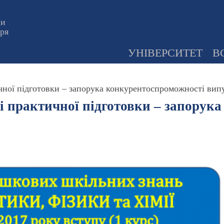
ни
оря
УНІВЕРСИТЕТ
В
чної підготовки – запорука конкурентоспроможності вип
і практичної підготовки – запорук