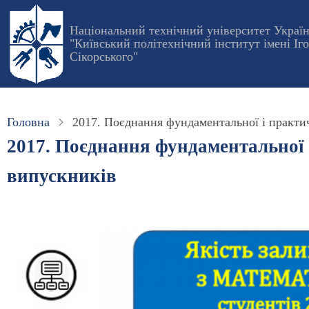
Перейти
до
Національний технічний університет Украї
"Київський політехнічний інститут імені Іг
основного
Сікорського"
вмісту
Головна
2017. Поєднання фундаментальної і практи
2017. Поєднання фундаментальної 
випускників