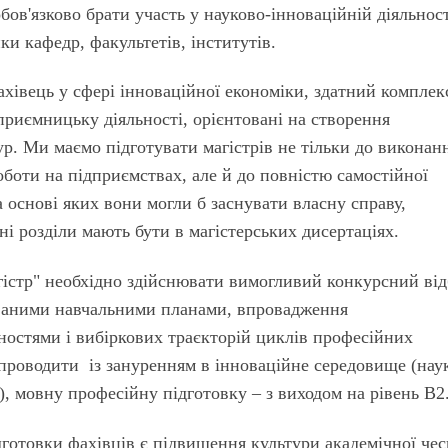
обов'язково брати участь у науково-інноваційній діяльнос
ки кафедр, факультетів, інститутів.
ахівець у сфері інноваційної економіки, здатний комплек
приємницьку діяльності, орієнтовані на створення
. Ми маємо підготувати магістрів не тільки до виконан
боти на підприємствах, але й до повністю самостійної
на основі яких вони могли б заснувати власну справу,
ні розділи мають бути в магістерських дисертаціях.
гістр" необхідно здійснювати вимогливий конкурсний від
рованими навчальними планами, впровадження
ностями і вибіркових траєкторій циклів професійних
проводити із зануренням в інноваційне середовище (нау
и), мовну професійну підготовку – з виходом на рівень В2
дготовки фахівців є підвищення культури академічної чес