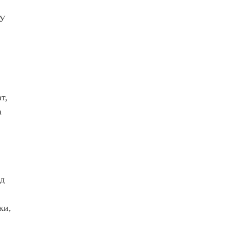
 У
ат,
а
ід
ки,