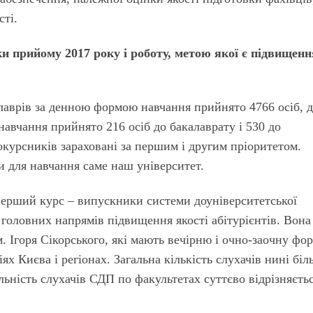
сті.
и прийому 2017 року і роботу, метою якої є підвищенн
алаврів за денною формою навчання прийнято 4766 осіб, 
навчання прийнято 216 осіб до бакалаврату і 530 до
урсників зараховані за першим і другим пріоритетом.
и для навчання саме наш університет.
перший курс – випускники системи доуніверситетської
 головних напрямів підвищення якості абітурієнтів. Вона
 Ігоря Сікорського, які мають вечірню і очно-заочну фо
іях Києва і регіонах. Загальна кількість слухачів нині біл
льність слухачів СДП по факультетах суттєво відрізняєть