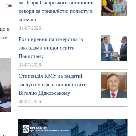
ім. Ігоря Сікорського встановив
рік
рекорд за тривалістю польоту в
космосі
31-07-2026
 що в
ором
Розширення партнерства із
закладами вищої освіти
Пакистану
31-07-2026
Стипендія КМУ за видатні
заслуги у сфері вищої освіти
Віталію Дідковському
30-07-2026
, у