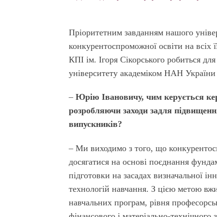
Пріоритетним завданням нашого універ
конкурентоспроможної освіти на всіх її
КПІ ім. Ігоря Сікорського робиться д
університету академіком НАН України
–
Юрію Івановичу, чим керується кер
розробляючи заходи задля підвищен
випускників?
– Ми виходимо з того, що конкуренто
досягатися на основі поєднання фундам
підготовки на засадах визначальної ін
технологій навчання. З цією метою вжи
навчальних програм, рівня професорсь
фінансового і матеріально-технічного з