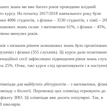
ьних знань ми вже багато років проводимо вхідний
го курсу. На початку 2017/2018 навчального року були
и 4086 студентів, з фізики – 3530 студентів, з хімії – 20
ишкових знань склав: з математики 61%, з фізики – 45%,
рівню минулих років.
ів з низьким рівнем залишкових знань було організован
ухачів) і фізики (355 слухачів). Ці курси дали позитивн
менаційної сесії зафіксовано підвищення рівня знань слух
на 25%. Отже, такі курси слід організовувати і в наступн
імпіади для майбутніх абітурієнтів – з математики, фізи
імпіаду з біології. Переможці цих олімпіад отримують до
ифікату ЗНО. Ці олімпіади вже досить популярні. Так, в
00 школярів.