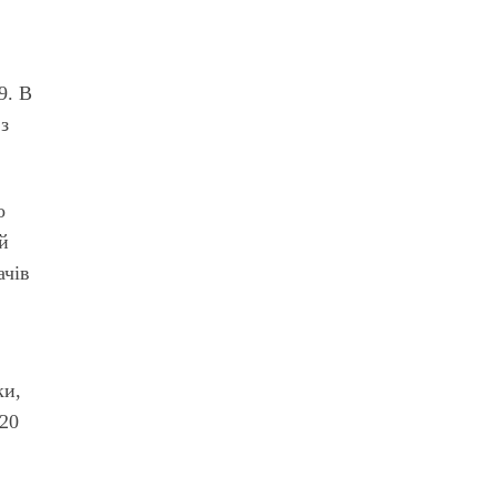
9. В
 з
о
ий
ачів
і
ки,
 20