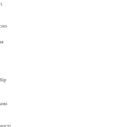
ті
сно
ня
бір
кові
.
ності