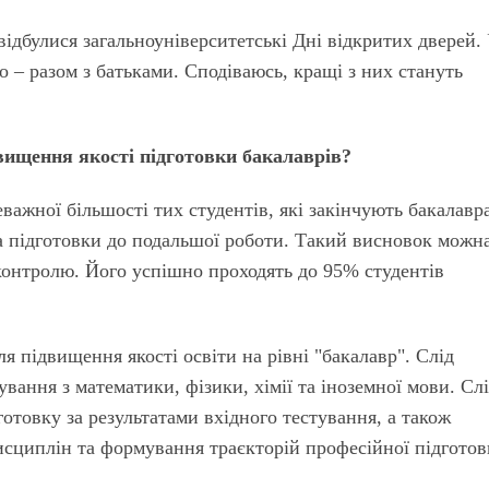
 відбулися загальноуніверситетські Дні відкритих дверей.
о – разом з батьками. Сподіваюсь, кращі з них стануть
вищення якості підготовки бакалаврів?
еважної більшості тих студентів, які закінчують бакалавр
а підготовки до подальшої роботи. Такий висновок можн
 контролю. Його успішно проходять до 95% студентів
я підвищення якості освіти на рівні "бакалавр". Слід
вання з математики, фізики, хімії та іноземної мови. Сл
отовку за результатами вхідного тестування, а також
сциплін та формування траєкторій професійної підготов