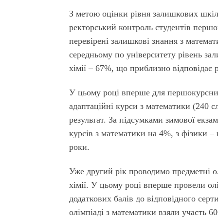
З метою оцінки рівня залишкових шкіл
ректорський контроль студентів першо
перевірені залишкові знання з математик
середньому по університету рівень зал
хімії – 67%, що приблизно відповідає 
У цьому році вперше для першокурсник
адаптаційні курси з математики (240 сл
результат. За підсумками зимової екза
курсів з математики на 4%, з фізики – 
роки.
Уже другий рік проводимо предметні ол
хімії. У цьому році вперше провели ол
додаткових балів до відповідного серт
олімпіаді з математики взяли участь 6