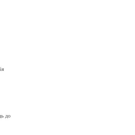
ія
дь до