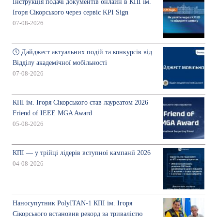
Інструкція подачі документів онлайн в КПІ ім.
Ігоря Сікорського через сервіс KPI Sign
07-08-2026
🕔 Дайджест актуальних подій та конкурсів від
Відділу академічної мобільності
07-08-2026
КПІ ім. Ігоря Сікорського став лауреатом 2026
Friend of IEEE MGA Award
05-08-2026
КПІ — у трійці лідерів вступної кампанії 2026
04-08-2026
Наносупутник PolyITAN-1 КПІ ім. Ігоря
Сікорського встановив рекорд за тривалістю