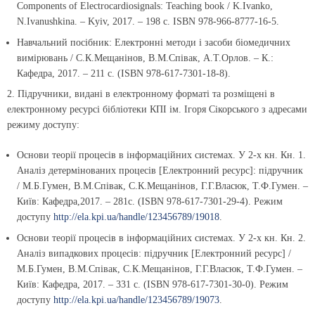
Components of Electrocardiosignals: Teaching book / K.Ivanko,
N.Ivanushkina. – Kyiv, 2017. – 198 с. ISBN 978-966-8777-16-5.
Навчальний посібник: Електронні методи і засоби біомедичних
вимірювань / С.К.Мещанінов, В.М.Співак, А.Т.Орлов. – К.:
Кафедра, 2017. – 211 с. (ISBN 978-617-7301-18-8).
2. Підручники, видані в електронному форматі та розміщені в
електронному ресурсі бібліотеки КПІ ім. Ігоря Сікорського з адресами
режиму доступу:
Основи теорії процесів в інформаційних системах. У 2-х кн. Кн. 1.
Аналіз детермінованих процесів [Електронний ресурс]: підручник
/ М.Б.Гумен, В.М.Співак, С.К.Мещанінов, Г.Г.Власюк, Т.Ф.Гумен. –
Київ: Кафедра,2017. – 281с. (ISBN 978-617-7301-29-4). Режим
доступу
http://ela.kpi.ua/handle/123456789/19018
.
Основи теорії процесів в інформаційних системах. У 2-х кн. Кн. 2.
Аналіз випадкових процесів: підручник [Електронний ресурс] /
М.Б.Гумен, В.М.Співак, С.К.Мещанінов, Г.Г.Власюк, Т.Ф.Гумен. –
Київ: Кафедра, 2017. – 331 с. (ISBN 978-617-7301-30-0). Режим
доступу
http://ela.kpi.ua/handle/123456789/19073
.