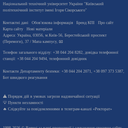
Національний технічний університет України "Київський
політехнічний інститут імені Ігоря Сікорського"
Контактні дані
Обов'язкова інформація
Бренд КПІ
Про сайт
Карта сайту
Нові матеріали
Адреса:
Україна
,
03056
, м.
Київ
-56,
Берестейський проспект
(Перемоги), 37
/ Мапа кампусу
,
📧
Телефон загального відділу:
+38 044 204 8282
, довiдка телефонної
станцiї:
+38 044 204 9494
,
телефонний довідник
Контакти Департаменту безпеки: +38 044 204 2071, +38 097 373 5387,
Бот швидкого реагування
⚠️
Порядок дій в умовах загрози надзвичайної ситуації
💡
Пункти незламності
🔥 Слідкуйте за повідомленнями в
телеграм-каналі «Ректорат»
1998-2026 © Вдячні за ваші
пропозиції і зауваження стосовно сайту