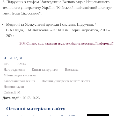
3. Підручник з грифом "Затверджено Вченою радою Національного
технічного університету України "Київський політехнічний інститут
імені Ігоря Сікорського":
Медичні та біоакустичні прилади і системи: Підручник /
С.А.Найда, Т.М.Желяскова. – К: КПІ ім. Ігоря Сікорського, 2017.–
269 с.
В.М.Співак, доц. кафедри звукотехніки та реєстрації інформації
КП: 2017, 31
ФЕЛ
АМЕС
Нагородження
Книги та журнали
Виставка
Міжнародна виставка
Київський політехнік
Новини університетського життя
Новини науки
Співак В.М.
Дата події
2017-10-26
Останні матеріали сайту