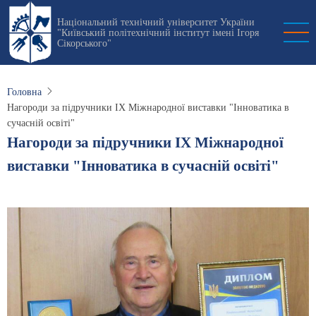
Перейти
Національний технічний університет України
до
"Київський політехнічний інститут імені Ігоря
основного
Сікорського"
вмісту
Головна
Нагороди за підручники IX Міжнародної виставки "Інноватика в
сучасній освіті"
Нагороди за підручники IX Міжнародної
виставки "Інноватика в сучасній освіті"