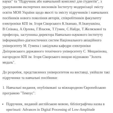
науки" та "Підручник або навчальний комплект для студентів", з
урахуванням експертних висновків Інституту модернізації змісту
освіти МОН України щoдо якості та змісту підручників і навчальних
посібників нового покоління авторів, співробітників факультету
електроніки КПІ ім. Ігоря Сікорського К.Іванько, Н.Іванушкіна,
В.Співака, А.Орлова, Г.Власюк, Т.Гумен, С.Найди, Т.Желяскової та
професора, заступника директора Навчально-наукового інституту
інформаційно-діагностичних систем Національного авіаційного
університету М. Гумена і завідувача кафедри електроніки
Дніпровського державного технічного університету С. Мещанінова,
нагородило КПІ ім. Ігоря Сікорського вищою відзнакою "Золота
медаль".
До розробок, представлених університетом на виставці, увійшли такі
підручники та навчальні посібники:
1. Навчальні видання, опубліковані за міжнародною Європейською
програмою "Темпус":
Підручник, виданий англійською мовою, бібліографічна назва в
оригіналі: Advances in Digital Processing of Low-Amplitude