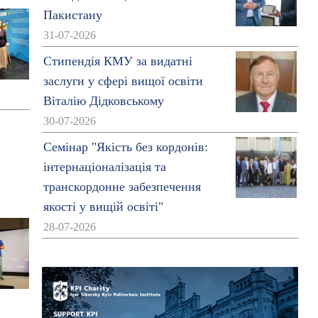
Пакистану
31-07-2026
Стипендія КМУ за видатні
заслуги у сфері вищої освіти
Віталію Дідковському
30-07-2026
Семінар "Якість без кордонів:
інтернаціоналізація та
транскордонне забезпечення
якості у вищій освіті"
28-07-2026