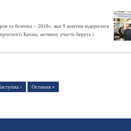
оя та безпека – 2018», яка 9 жовтня відкрилася
роспекті Києва, активну участь беруть і
нка
аступна
аступна ›
Остання
Остання »
торінка
сторінка