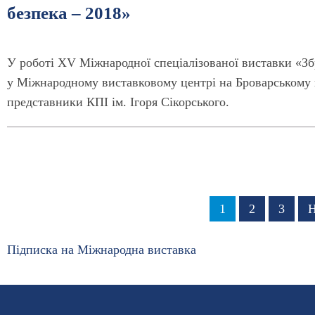
безпека – 2018»
У роботі XV Міжнародної спеціалізованої виставки «Збр
у Міжнародному виставковому центрі на Броварському п
представники КПІ ім. Ігоря Сікорського.
Розбивка
Сторінка
1
Сторінка
2
Сторі
3
Н
Н
на
с
сторінки
Підписка на Міжнародна виставка