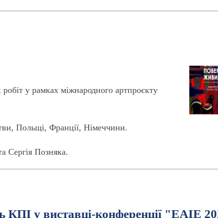
 робіт у рамках міжнародного артпроєкту
тви, Польщі, Франції, Німеччини.
а Сергія Позняка.
ть КПІ у виставці-конференції "ЕАІЕ 2