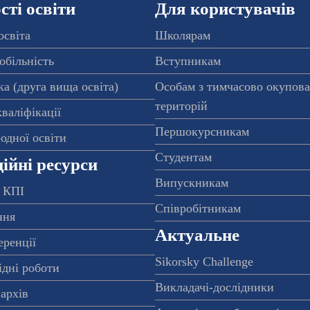
ті освіти
Для користувачів
освіта
Школярам
обільність
Вступникам
а (друга вища освіта)
Особам з тимчасово окупов
територій
валіфікації
Першокурсникам
одної освіти
Студентам
ійні ресурси
Випускникам
 КПІ
Співробітникам
ння
Актуальне
еренції
Sikorsky Challenge
ідні роботи
Викладачі-дослідники
архів