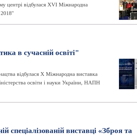
ому центрі відбулася ХVI Міжнародна
 2018"
ика в сучасній освіті"
юнацтва відбулася X Міжнародна виставка
Міністерства освіти і науки України, НАПН
ій спеціалізованій виставці «Зброя та