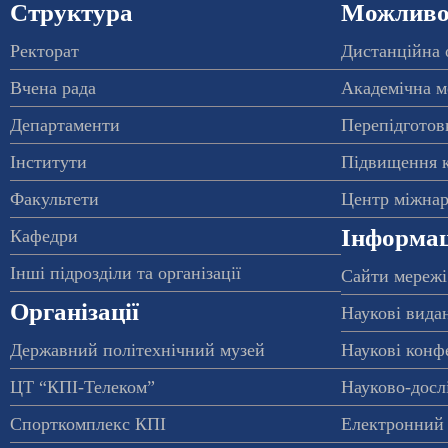
Структура
Можливос
Ректорат
Дистанційна 
Вчена рада
Академічна м
Департаменти
Перепідготовк
Інститути
Підвищення к
Факультети
Центр міжнар
Інформац
Кафедри
Інші підрозділи та організації
Сайти мережі
Організації
Наукові вида
Державний політехнічний музей
Наукові конф
ЦТ “КПІ-Телеком”
Науково-досл
Спорткомплекс КПІ
Електронний 