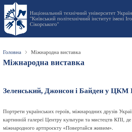
Перейти
до
Національний технічний університет Украї
"Київський політехнічний інститут імені Іг
основного
Сікорського"
вмісту
Головна
Міжнародна виставка
Міжнародна виставка
Зеленський, Джонсон і Байден у ЦКМ
Портрети українських героїв, міжнародних друзів Украї
картинній галереї Центру культури та мистецтв КПІ, де
міжнародного артпроєкту «Повертайся живим».