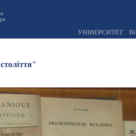
ни
оря
УНІВЕРСИТЕТ
В
століття"