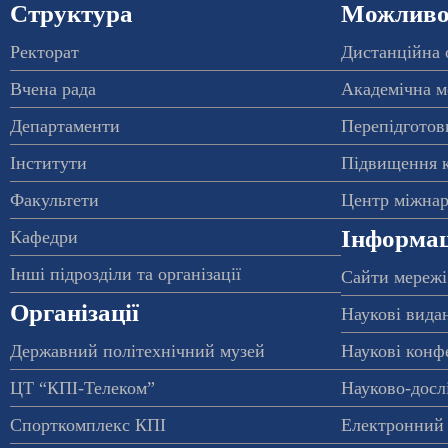
Структура
Можливос
Ректорат
Дистанційна 
Вчена рада
Академічна м
Департаменти
Перепідготовк
Інститути
Підвищення к
Факультети
Центр міжнар
Інформац
Кафедри
Інші підрозділи та організації
Сайти мережі
Організації
Наукові вида
Державний політехнічний музей
Наукові конф
ЦТ “КПІ-Телеком”
Науково-досл
Спорткомплекс КПІ
Електронний 