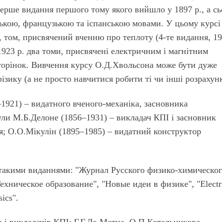
перше видання першого тому якого вийшло у 1897 р., а сь
цькою, французькою та іспанською мовами. У цьому курсі
, том, присвячений вченню про теплоту (4-те видання, 1
у 1923 р. два томи, присвячені електричним і магнітним
торінок. Вивчення курсу О.Д.Хвольсона може бути дуже
ізику (а не просто навчитися робити ті чи інші розрахун
1921) – видатного вченого-механіка, засновника
ули М.Б.Делоне (1856–1931) – викладач КПІ і засновник
я; О.О.Мікулін (1895–1985) – видатний конструктор
ні такими виданнями: "Журнал Русского физико-химическо
ехническое образование", "Новые идеи в физике", "Electr
ics".