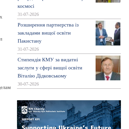
космосі
31-07-2026
их
Розширення партнерства із
закладами вищої освіти
ал
Пакистану
31-07-2026
Стипендія КМУ за видатні
заслуги у сфері вищої освіти
Віталію Дідковському
30-07-2026
делам