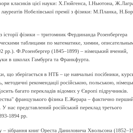
вори класиків цієї науки: Х.Гюйгенса, І.Ньютона, Ж.Лагр
 лауреатів Нобелівської премії з фізики: М.Планка, Н.Бор
з історії фізики – тритомник Фердинанда Розенбергера
ческими таблицами по математике, химии, описательны
2 рр.). Ф.Розенбергер (1845–1899) – німецький вчений,
уки в школах Гамбурга та Франкфурта.
и, що зберігається в НТБ – це навчальні посібники, курс
ь, методичні рекомендації російською, польською, німець
осить багато перекладів відомих у Європі підручників.
ества" французького фізика Е.Жерара – фактично перши
. У нас представлений російський переклад третього
893-1894 рр.
лу – зібрання книг Ореста Даниловича Хвольсона (1852–1