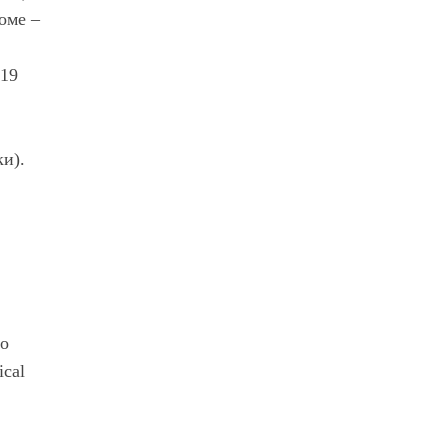
оме –
919
ки).
го
ical