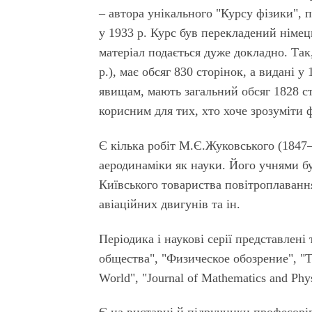
– автора унікального "Курсу фізики", 
у 1933 р. Курс був перекладений німе
матеріал подається дуже докладно. Так
р.), має обсяг 830 сторінок, а видані 
явищам, мають загальний обсяг 1828 с
корисним для тих, хто хоче зрозуміти ф
Є кілька робіт М.Є.Жуковського (1847–
аеродинаміки як науки. Його учнями б
Київського товариства повітроплаванн
авіаційних двигунів та ін.
Періодика і наукові серії представле
общества", "Физическое обозрение", "Т
World", "Journal of Mathematics and Phys