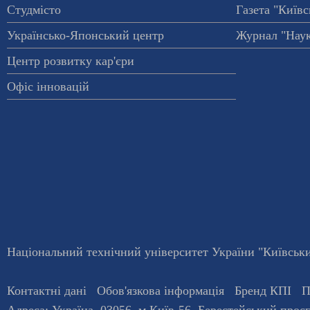
Студмісто
Газета "Київс
Українсько-Японський центр
Журнал "Наук
Центр розвитку кар'єри
Офіс інновацій
Національний технічний університет України "Київський
Контактні дані
Обов'язкова інформація
Бренд КПІ
П
Адреса:
Україна
,
03056
, м.
Київ
-56,
Берестейський просп