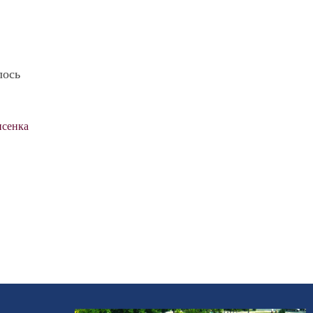
лось
исенка