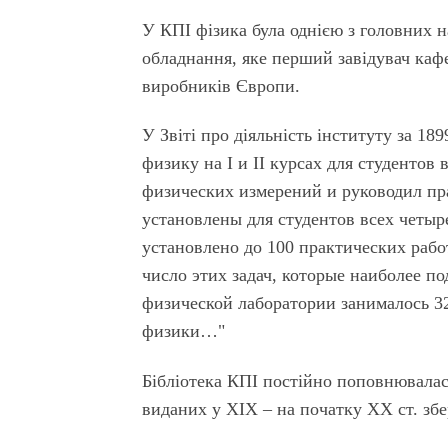
У КПІ фізика була однією з головних н
обладнання, яке перший завідувач каф
виробників Європи.
У Звіті про діяльність інституту за 1
физику на І и ІІ курсах для студентов
физических измерений и руководил пр
установлены для студентов всех четы
установлено до 100 практических раб
число этих задач, которые наиболее по
физической лаборатории занималось 32
физики…"
Бібліотека КПІ постійно поповнювалас
виданих у ХІХ – на початку ХХ ст. збер