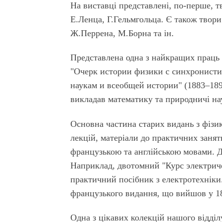
На виставці представлені, по-перше, т
Е.Ленца, Г.Гельмгольца. Є також твори
Ж.Перрена, М.Борна та ін.
Представлена одна з найкращих праць 
"Очерк истории физики с синхронисти
наукам и всеобщей истории" (1883–189
викладав математику та природничі на
Основна частина старих видань з фізик
лекцій, матеріали до практичних занят
французькою та англійською мовами. Д
Наприклад, двотомний "Курс электрич
практичний посібник з електротехніки
французького видання, що вийшов у 1
Одна з цікавих колекцій нашого відді