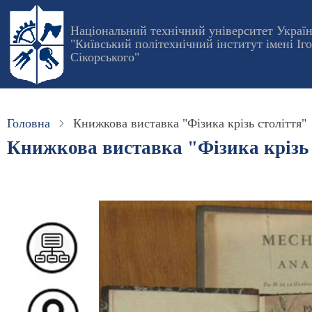
Перейти
до
Національний технічний університет Украї
"Київський політехнічний інститут імені Іг
основного
Сікорського"
вмісту
Головна
Книжкова виставка "Фізика крізь століття"
Книжкова виставка "Фізика крізь 