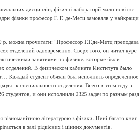
авчальних дисциплін, фізичні лабораторії мали новітнє
едри фізики професор Г. Г. де-Метц замовляв у найкращ
899 р. можна прочитати: "Профессор Г.Г.де-Метц преподав
 всех отделений одновременно. Сверх того, он читал курс
актическими занятиями по физике, которые были
рех отделений. В физическом кабинете Института было
от… Каждый студент обязан был исполнить определенное
дходят к специальности отделения. Всего в этом году в
6 студентов, и они исполнили 2325 задач по разным раз
я різноманітною літературою з фізики. Нині багато книг
ігається в залі рідкісних і цінних документів.