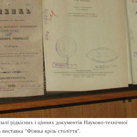
залі рідкісних і цінних документів Науково-технічної
 виставка "Фізика крізь століття".