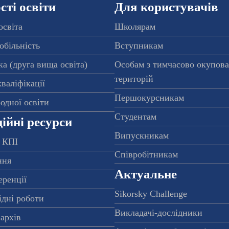
ті освіти
Для користувачів
освіта
Школярам
обільність
Вступникам
а (друга вища освіта)
Особам з тимчасово окупов
територій
валіфікації
Першокурсникам
одної освіти
Студентам
ійні ресурси
Випускникам
 КПІ
Співробітникам
ння
Актуальне
еренції
Sikorsky Challenge
ідні роботи
Викладачі-дослідники
архів