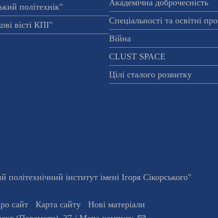
Академічна доброчесність
ький політехнік"
Спеціальності та освітні пр
ові вісті КПІ"
Війна
CLUST SPACE
Цілі сталого розвитку
 політехнічний інститут імені Ігоря Сікорського"
ро сайт
Карта сайту
Нові матеріали
ект (Перемоги), 37
/ Мапа кампусу
,
📧