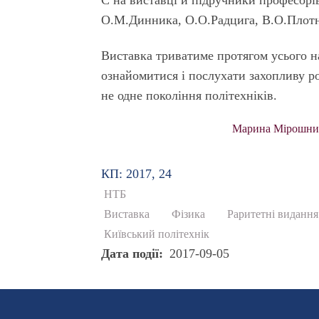
Є на виставці й підручники професорів
О.М.Динника, О.О.Радцига, В.О.Плотн
Виставка триватиме протягом усього н
ознайомитися і послухати захопливу ро
не одне покоління політехніків.
Марина Мірошниче
КП: 2017, 24
НТБ
Виставка
Фізика
Раритетні видання
Київський політехнік
Дата події
2017-09-05