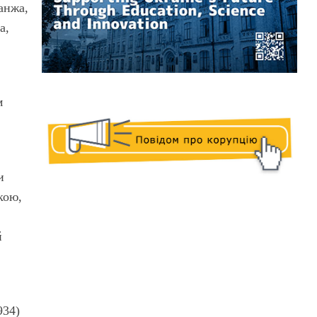
анжа,
а,
м
и
кою,
й
934)