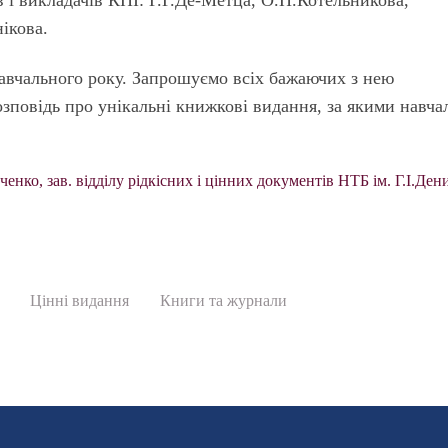
 і викладачів КПІ: Г.Г.Де-Метца, О.П.Котельникова,
ікова.
авчального року. Запрошуємо всіх бажаючих з нею
зповідь про унікальні книжкові видання, за якими навча
нко, зав. відділу рідкісних і цінних документів НТБ ім. Г.І.Ден
Цінні видання
Книги та журнали