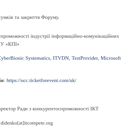
сумків та закриття Форуму.
спроможності індустрії інформаційно-комунікаційних
УУ «КПІ»
CyberBionic Systematics
,
ITVDN
,
TestProvider
,
Microsoft
ія
:
https://ucc.ticketforevent.com/uk/
иректор Ради з конкурентоспроможності ІКТ
.didenko[at]itcompete.org