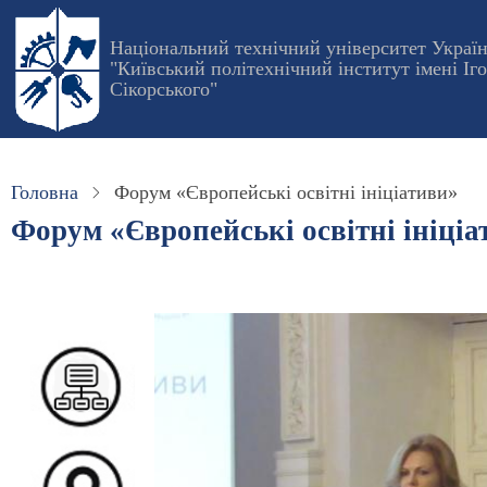
Перейти
до
Національний технічний університет Украї
"Київський політехнічний інститут імені Іг
основного
Сікорського"
вмісту
Головна
Форум «Європейські освітні ініціативи»
Форум «Європейські освітні ініціа