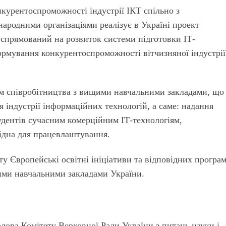
нкурентоспроможності індустрії ІКТ спільно з
ародними організаціями реалізує в Україні проект
, спрямований на розвиток системи підготовки ІТ-
ормування конкурентоспроможності вітчизняної індустрії
м співробітництва з вищими навчальними закладами, що
я індустрії інформаційних технологій, а саме: надання
тудентів сучасним комерційним ІТ-технологіям,
хідна для працевлаштування.
у Європейські освітні ініціативи та відповідних програ
щими навчальними закладами України.
лова Комітету Верховної Ради України з питань науки і