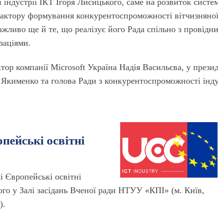
індустрії ІКТ Ігоря Лисицького, саме на розвиток систе
фактору формування конкурентоспроможності вітчизняно
ажливо ще й те, що реалізує його Рада спільно з провідн
заціями.
тор компанії Microsoft Україна Надія Васильєва, у презид
именко та голова Ради з конкурентоспроможності інду
пейські освітні
і Європейські освітні
ого у Залі засідань Вченої ради НТУУ «КПІ» (м. Київ,
).