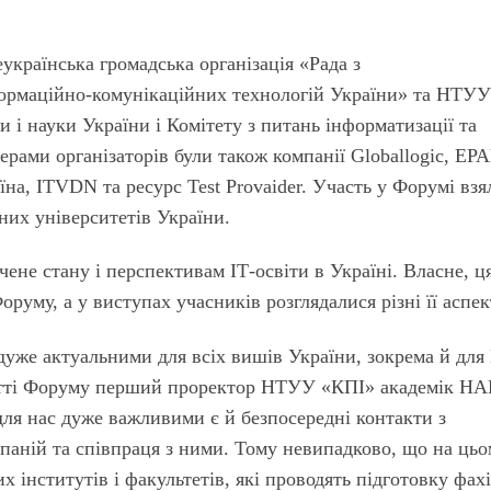
країнська громадська організація «Рада з
формаційно-комунікаційних технологій України» та НТУ
и і науки України і Комітету з питань інформатизації та
ерами організаторів були також компанії Globallogic, EP
аїна, ITVDN та ресурс Test Provaider. Участь у Форумі взя
дних університетів України.
ене стану і перспективам ІТ-освіти в Україні. Власне, ц
руму, а у виступах учасників розглядалися різні її аспек
дуже актуальними для всіх вишів України, зокрема й для
ритті Форуму перший проректор НТУУ «КПІ» академік Н
ля нас дуже важливими є й безпосередні контакти з
аній та співпраця з ними. Тому невипадково, що на ць
х інститутів і факультетів, які проводять підготовку фах