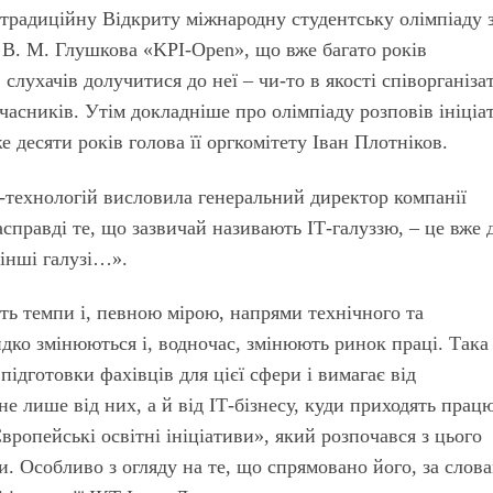
 традиційну Відкриту міжнародну студентську олімпіаду 
а В. М. Глушкова «KPI-Open», що вже багато років
 слухачів долучитися до неї – чи-то в якості співорганіза
часників. Утім докладніше про олімпіаду розповів ініціат
 десяти років голова її оргкомітету Іван Плотніков.
-технологій висловила генеральний директор компанії
асправді те, що зазвичай називають ІТ-галуззю, – це вже 
 інші галузі…».
ть темпи і, певною мірою, напрями технічного та
дко змінюються і, водночас, змінюють ринок праці. Така
підготовки фахівців для цієї сфери і вимагає від
 не лише від них, а й від ІТ-бізнесу, куди приходять прац
ропейські освітні ініціативи», який розпочався з цього
. Особливо з огляду на те, що спрямовано його, за слов