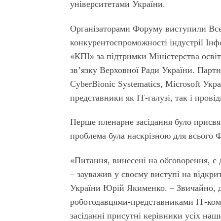
університетами України.
Організаторами Форуму виступили Всеу
конкурентоспроможності індустрії Ін
«КПІ» за підтримки Міністерства освіт
зв’язку Верховної Ради України. Партн
CyberBionic Systematics, Microsoft Укр
представники як ІТ-галузі, так і прові
Перше пленарне засідання було присвяч
проблема була наскрізною для всього Фо
«Питання, винесені на обговорення, є 
– зауважив у своєму виступі на відк
України Юрій Якименко. – Звичайно, д
роботодавцями-представниками ІТ-комп
засіданні присутні керівники усіх наши