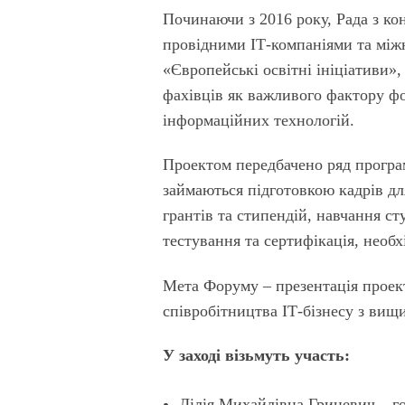
Починаючи з 2016 року, Рада з ко
провідними ІТ-компаніями та міжн
«Європейські освітні ініціативи»
фахівців як важливого фактору ф
інформаційних технологій.
Проектом передбачено ряд програ
займаються підготовкою кадрів дл
грантів та стипендій, навчання с
тестування та сертифікація, необ
Мета Форуму – презентація проект
співробітництва ІТ-бізнесу з ви
У заході візьмуть участь:
Лілія Михайлівна Гриневич – го