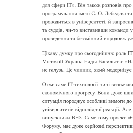
для сфери ІТ». Він також розповів про
програмування імені С. О. Лебедєва т
проводиться в університеті, й запросив
та суддів, чи-то виставивши команди у
проведення та беззмінний впродовж уже
Цікаву думку про сьогоднішню роль ІТ
Microsoft Україна Надія Васильєва: «Н
не галузь. Це чинник, який модернізує
Отже саме ІТ-технології нині визначаю
економічного прогресу. Вони дуже шви
ситуація породжує особливі вимоги до 
університетів відповідної реакції. Але
випускники ВНЗ. Саме тому проект «Єв
Форуму, має дуже серйозні перспективи