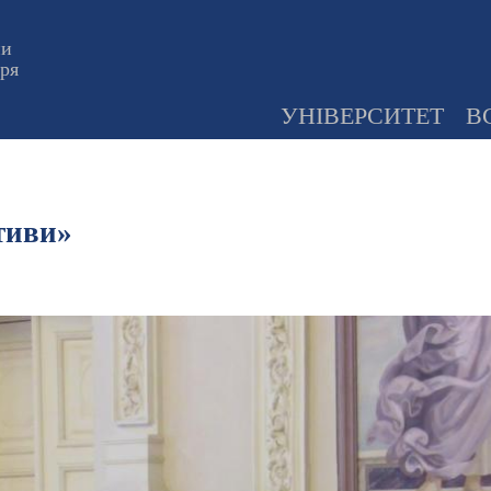
ни
оря
УНІВЕРСИТЕТ
В
тиви»