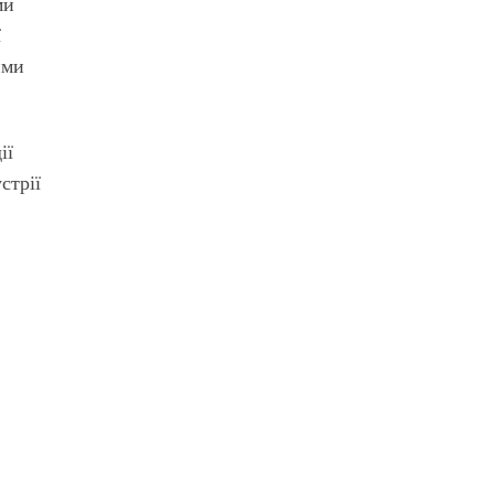
ми
ї
ими
ії
стрії