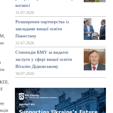
космосі
31-07-2026
У
Розширення партнерства із
закладами вищої освіти
AM,
Пакистану
ли
31-07-2026
Стипендія КМУ за видатні
заслуги у сфері вищої освіти
я
Віталію Дідковському
ти.
30-07-2026
 КПІ,
АН
ому
івців