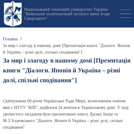
Перейти
Національний технічний університет України
до
"Київський політехнічний інститут імені Ігоря
основного
Сікорського"
вмісту
Головна
За мир і злагоду в нашому домі [Презентація книги "Діалоги. Японія
й Україна – різні долі, спільні сподівання"]
За мир і злагоду в нашому домі [Презентація
книги "Діалоги. Японія й Україна – різні
долі, спільні сподівання"]
Святкування 60-річчя Української Ради Миру, колективним членом
якої є НТУУ "КПІ", відбулося 24 жовтня в Українському домі. У ході
урочистого засідання було презентовано книгу Дасаку Ікеди та
М.З.Згуровського "Діалоги. Японія й Україна – різні долі, спільні
сподівання".