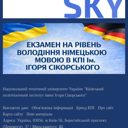
Національний технічний університет України "Київський
політехнічний інститут імені Ігоря Сікорського"
Контактні дані
Обов'язкова інформація
Бренд КПІ
Про сайт
Карта сайту
Нові матеріали
Адреса:
Україна
,
03056
, м.
Київ
-56,
Берестейський проспект
(Перемоги), 37
/ Мапа кампусу
,
📧