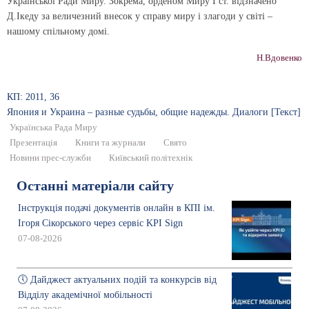
Української Ра­ди Миру. Зокрема, орденом Миру І ст. відзначено
Д.Ікеду за величезний внесок у справу миру і злагоди у світі –
нашому спільному домі.
Н.Вдовенко
КП: 2011, 36
Япония и Украина – разные судьбы, общие надежды. Диалоги [Текст]
Українська Рада Миру
Презентація
Книги та журнали
Свято
Новини прес-служби
Київський політехнік
Останні матеріали сайту
Інструкція подачі документів онлайн в КПІ ім.
Ігоря Сікорського через сервіс KPI Sign
07-08-2026
🕔 Дайджест актуальних подій та конкурсів від
Відділу академічної мобільності