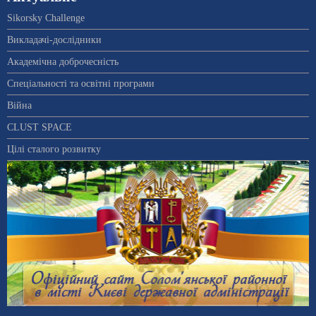
Sikorsky Challenge
Викладачі-дослідники
Академічна доброчесність
Спеціальності та освітні програми
Війна
CLUST SPACE
Цілі сталого розвитку