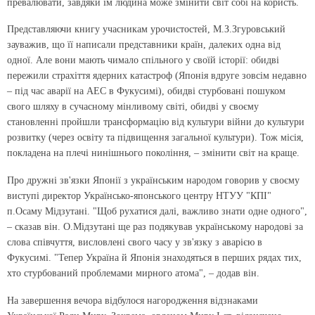
пре­ва­лювати, завдяки їм людина може змі­нити світ собі на користь.
Представляючи книгу учасникам урочистостей, М.З.Згуровський
зауважив, що її написали представники країн, далеких одна від
одної. Але вони мають чимало спільного у своїй історії: обидві
пережили страхіття ядерних катастроф (Японія вдруге зовсім недавно
– під час аварії на АЕС в Фукуси­мі), обидві стурбовані пошуком
свого шляху в сучасному мінливому світі, обидві у своєму
становленні пройшли трансформацію від культури війни до культури
розвитку (через освіту та підвищення загальної культури). Тож місія,
покладена на плечі нинішнього покоління, – змінити світ на краще.
Про дружні зв'язки Японії з укра­їнським народом говорив у своєму
виступі директор Українсько-японського центру НТУУ "КПІ"
п.Осаму Мідзутані. "Щоб рухатися далі, важливо знати одне одного",
– сказав він. О.Мідзутані ще раз подякував українському народові за
слова співчуття, висловлені свого часу у зв'язку з аварією в
Фукусимі. "Тепер Україна й Японія знаходяться в перших рядах тих,
хто стурбований проблемами мирного атома", – додав він.
На завершення вечора відбулося нагородження відзнаками