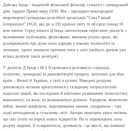
Дайсаку Ікеда – видатний японський філософ, гуманіст і громадський
діяч, лауреат Премії миру ООН. Він – президент міжнародної
миротворчої громадсько-релігійної організації "Сока Гаккай
Інтернешнл" (SGI), яка діє в 192 країнах світу та об'єднує понад 10
млн членів. Серед іншого Д.Ікеда започаткував серію книг-діалогів з
визначними політиками, філосо­фами, вченими різних країн, які
розмірковують про долю своїх народів у новому ти­сячолітті та
чинники, здатні знищити причини воєн у світі (вийшло друком уже
кілька десятків таких розвідок).
У діалогах Д.Ікеди і М.З.Згуровського розглянуто соціальні,
політичні, громадські та державотворчі процеси, актуальні для обох
країн – Японії й України, у світі в цілому. Наведені роздуми
допоможуть читачам орієнту­ватися у складному хитросплетінні
відносин людей, які послідовно й невтомно розвиваючи технологічну
компоненту, на жаль, не розвиваються духовно. Тероризм, міжетнічні
війни, воєнні конфлікти, недотримання зако­нів, сепаратизм – такі
події непоодинокі в сучасному світі. Автори звертають увагу читачів,
що світ стоїть на порозі нових відкриттів. На їх переконання, сила
розуму людини, її толерантність, духов­ність – це якості, що повинні