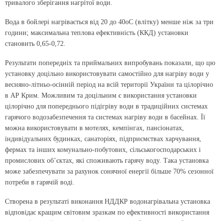
тривалого зберігання нагрітої води.
Вода в бойлері нагрівається від 20 до 40оС (влітку) менше ніж за три
години; максимальна теплова ефективність (ККД) установки
становить 0,65-0,72.
Результати попередніх та приймальних випробувань показали, що цю
установку доцільно використовувати самостійно для нагріву води у
весняно-літньо-осінній період на всій території України та цілорічно
в АР Крим. Можливим та доцільним є використання установки
цілорічно для попереднього підігріву води в традиційних системах
гарячого водозабезпечення та системах нагріву води в басейнах. Її
можна використовувати в мотелях, кемпінгах, пансіонатах,
індивідуальних будинках, санаторіях, підприємствах харчування,
фермах та інших комунально-побутових, сільськогосподарських і
промислових об’єктах, які споживають гарячу воду. Така установка
може забезпечувати за рахунок сонячної енергії більше 70% сезонної
потреби в гарячій воді.
Створена в результаті виконання НДДКР водонагрівальна установка
відповідає кращим світовим зразкам по ефективності використання