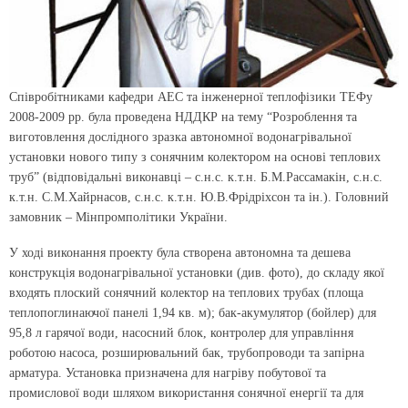
Співробітниками кафедри АЕС та інженерної теплофізики ТЕФу
2008-2009 рр. була проведена НДДКР на тему “Розроблення та
виготовлення дослідного зразка автономної водонагрівальної
установки нового типу з сонячним колектором на основі теплових
труб” (відповідальні виконавці – с.н.с. к.т.н. Б.М.Рассамакін, с.н.с.
к.т.н. С.М.Хайрнасов, с.н.с. к.т.н. Ю.В.Фрідріхсон та ін.). Головний
замовник – Мінпромполітики України.
У ході виконання проекту була створена автономна та дешева
конструкція водонагрівальної установки (див. фото), до складу якої
входять плоский сонячний колектор на теплових трубах (площа
теплопоглинаючої панелі 1,94 кв. м); бак-акумулятор (бойлер) для
95,8 л гарячої води, насосний блок, контролер для управління
роботою насоса, розширювальний бак, трубопроводи та запірна
арматура. Установка призначена для нагріву побутової та
промислової води шляхом використання сонячної енергії та для