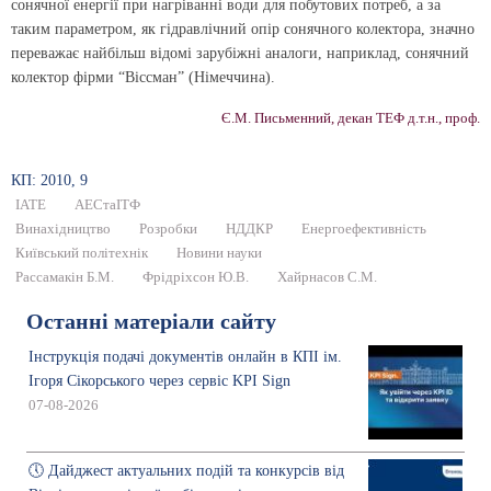
сонячної енергії при нагріванні води для побутових потреб, а за
таким параметром, як гідравлічний опір сонячного колектора, значно
переважає найбільш відомі зарубіжні аналоги, наприклад, сонячний
колектор фірми “Віссман” (Німеччина).
Є.М. Письменний, декан ТЕФ д.т.н., проф.
КП: 2010, 9
ІАТЕ
АЕСтаІТФ
Винахідництво
Розробки
НДДКР
Енергоефективність
Київський політехнік
Новини науки
Рассамакін Б.М.
Фрідріхсон Ю.В.
Хайрнасов С.М.
Останні матеріали сайту
Інструкція подачі документів онлайн в КПІ ім.
Ігоря Сікорського через сервіс KPI Sign
07-08-2026
🕔 Дайджест актуальних подій та конкурсів від