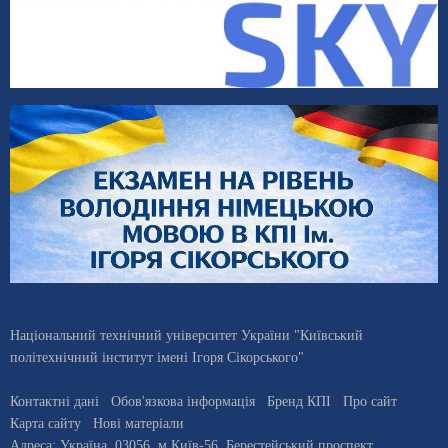
Національний технічний університет України "Київський
політехнічний інститут імені Ігоря Сікорського"
Контактні дані
Обов'язкова інформація
Бренд КПІ
Про сайт
Карта сайту
Нові матеріали
Адреса:
Україна
,
03056
, м.
Київ
-56,
Берестейський проспект