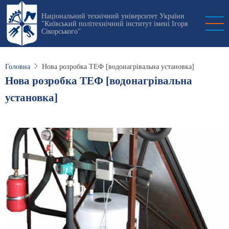
Перейти
Національний технічний університет України
до
"Київський політехнічний інститут імені Ігоря
основного
Сікорського"
вмісту
Головна
Нова розробка ТЕФ [водонагрівальна установка]
Нова розробка ТЕФ [водонагрівальна
установка]