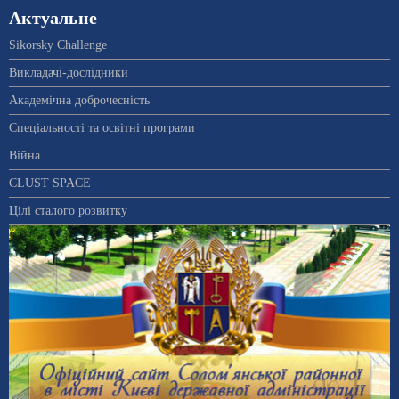
Актуальне
Sikorsky Challenge
Викладачі-дослідники
Академічна доброчесність
Спеціальності та освітні програми
Війна
CLUST SPACE
Цілі сталого розвитку