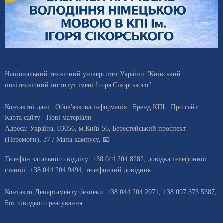
Національний технічний університет України "Київський
політехнічний інститут імені Ігоря Сікорського"
Контактні дані
Обов'язкова інформація
Бренд КПІ
Про сайт
Карта сайту
Нові матеріали
Адреса:
Україна
,
03056
, м.
Київ
-56,
Берестейський проспект
(Перемоги), 37
/ Мапа кампусу
,
📧
Телефон загального відділу:
+38 044 204 8282
, довiдка телефонної
станцiї:
+38 044 204 9494
,
телефонний довідник
Контакти Департаменту безпеки: +38 044 204 2071, +38 097 373 5387,
Бот швидкого реагування