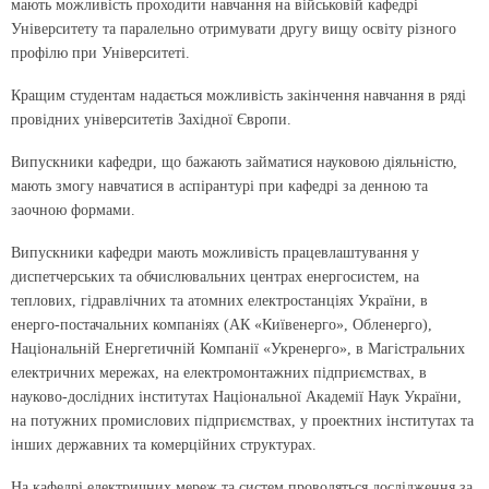
мають можливість проходити навчання на військовій кафедрі
Університету та паралельно отримувати другу вищу освіту різного
профілю при Університеті.
Кращим студентам надається можливість закінчення навчання в ряді
провідних університетів Західної Європи.
Випускники кафедри, що бажають займатися науковою діяльністю,
мають змогу навчатися в аспірантурі при кафедрі за денною та
заочною формами.
Випускники кафедри мають можливість працевлаштування у
диспетчерських та обчислювальних центрах енергосистем, на
теплових, гідравлічних та атомних електростанціях України, в
енерго-постачальних компаніях (АК «Київенерго», Обленерго),
Національній Енергетичній Компанії «Укренерго», в Магістральних
електричних мережах, на електромонтажних підприємствах, в
науково-дослідних інститутах Національної Академії Наук України,
на потужних промислових підприємствах, у проектних інститутах та
інших державних та комерційних структурах.
На кафедрі електричних мереж та систем проводяться дослідження за