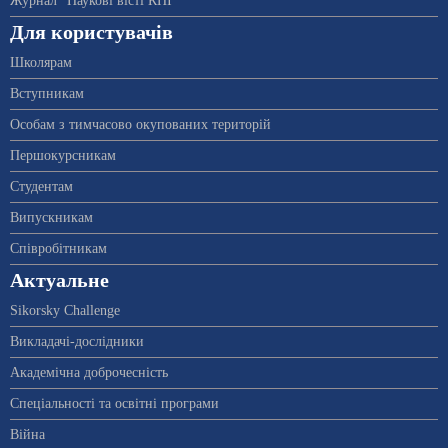
Журнал "Наукові вісті КПІ"
Для користувачів
Школярам
Вступникам
Особам з тимчасово окупованих територій
Першокурсникам
Студентам
Випускникам
Співробітникам
Актуальне
Sikorsky Challenge
Викладачі-дослідники
Академічна доброчесність
Спеціальності та освітні програми
Війна