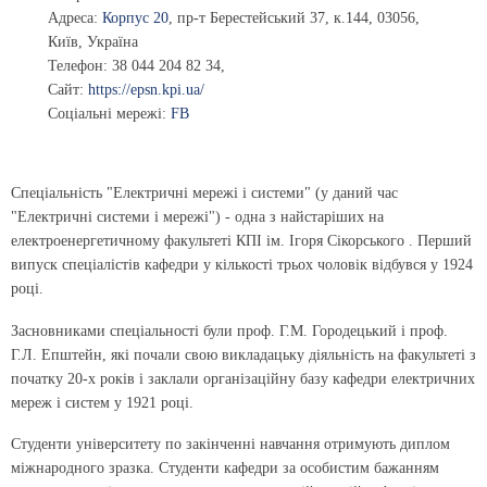
Адреса:
Корпус 20
,
пр-т Берестейський 37
, к.144,
03056
,
Київ, Україна
Телефон:
38 044 204 82 34
,
Сайт:
https://epsn.kpi.ua/
Соціальні мережі:
FB
Спеціальність "Електричні мережі і системи" (у даний час
"Електричні системи і мережі") - одна з найстаріших на
електроенергетичному факультеті КПІ ім. Ігоря Сікорського . Перший
випуск спеціалістів кафедри у кількості трьох чоловік відбувся у 1924
році.
Засновниками спеціальності були проф. Г.М. Городецький і проф.
Г.Л. Епштейн, які почали свою викладацьку діяльність на факультеті з
початку 20-х років і заклали організаційну базу кафедри електричних
мереж і систем у 1921 році.
Студенти університету по закінченні навчання отримують диплом
міжнародного зразка. Студенти кафедри за особистим бажанням