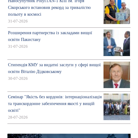
Наносупутник PolyITAN-1 КПІ ім. Ігоря
Сікорського встановив рекорд за тривалістю
польоту в космосі
31-07-2026
Розширення партнерства із закладами вищої
освіти Пакистану
31-07-2026
Стипендія КМУ за видатні заслуги у сфері вищої
освіти Віталію Дідковському
30-07-2026
Семінар "Якість без кордонів: інтернаціоналізація
та транскордонне забезпечення якості у вищій
освіті"
28-07-2026