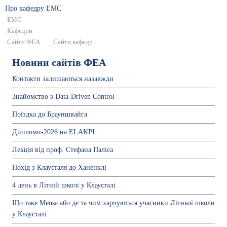
Про кафедру ЕМС
ЕМС
Кафедри
Сайти ФЕА
Сайти кафедр
Новини сайтів ФЕА
Контакти залишаються назавжди
Знайомство з Data-Driven Control
Поїздка до Брауншвайга
Дипломи-2026 на ELAKPI
Лекція від проф. Стефана Паліса
Похід з Клаусталя до Ханенклі
4 день в Літній школі у Клаусталі
Що таке Mensa або де та чим харчуються учасники Літньої школи
у Клаусталі