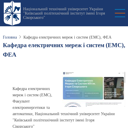
Перейти
Національний технічний університет України
до
"Київський політехнічний інститут імені Ігоря
основного
Сікорського"
вмісту
Головна
Кафедра електричних мереж і систем (ЕМС), ФЕА
Кафедра електричних мереж і систем (ЕМС),
ФЕА
Кафедра електричних
мереж і систем (ЕМС),
Факультет
електроенергетики та
автоматики, Національний технічний університет України
"Київський політехнічний інститут імені Ігоря
Сікорського"