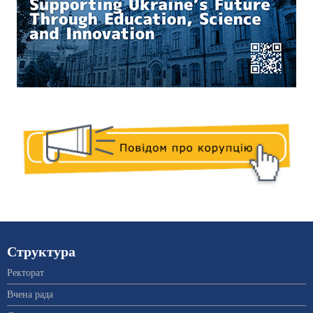
Структура
Ректорат
Вчена рада