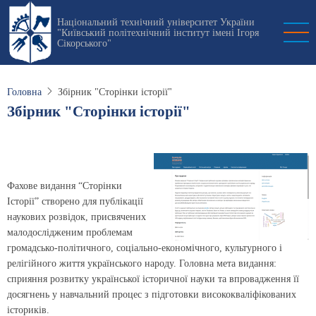
Перейти
Національний технічний університет України
до
"Київський політехнічний інститут імені Ігоря
основного
Сікорського"
вмісту
Головна
Збірник "Сторінки історії"
Збірник "Сторінки історії"
Фахове видання “Сторінки
Історії” створено для публікації
наукових розвідок, присвячених
малодослідженим проблемам
громадсько-політичного, соціально-економічного, культурного і
релігійного життя українського народу. Головна мета видання:
сприяння розвитку української історичної науки та впровадження її
досягнень у навчальний процес з підготовки висококваліфікованих
істориків.