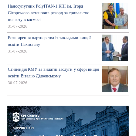
Наносупутник PolyITAN-1 КПІ ім. Ігоря
Сікорського встановив рекорд за тривалістю
польоту в космосі
31-07-2026
Розширення партнерства із закладами вищої
освіти Пакистану
31-07-2026
Стипендія КМУ за видатні заслуги у сфері вищої
освіти Віталію Дідковському
30-07-2026