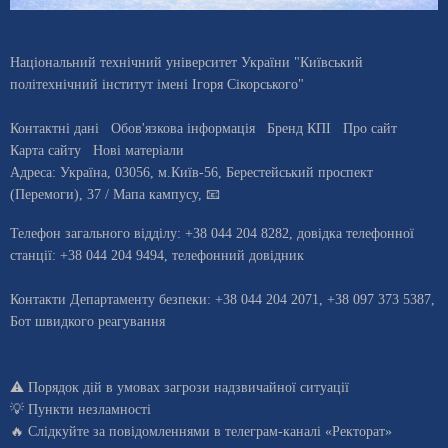
Національний технічний університет України "Київський
політехнічний інститут імені Ігоря Сікорського"
Контактні дані
Обов'язкова інформація
Бренд КПІ
Про сайт
Карта сайту
Нові матеріали
Адреса:
Україна
,
03056
, м.
Київ
-56,
Берестейський проспект
(Перемоги), 37
/ Мапа кампусу
,
📧
Телефон загального відділу:
+38 044 204 8282
, довiдка телефонної
станцiї:
+38 044 204 9494
,
телефонний довідник
Контакти Департаменту безпеки: +38 044 204 2071, +38 097 373 5387,
Бот швидкого реагування
⚠️
Порядок дій в умовах загрози надзвичайної ситуації
💡
Пункти незламності
🔥 Слідкуйте за повідомленнями в
телеграм-каналі «Ректорат»