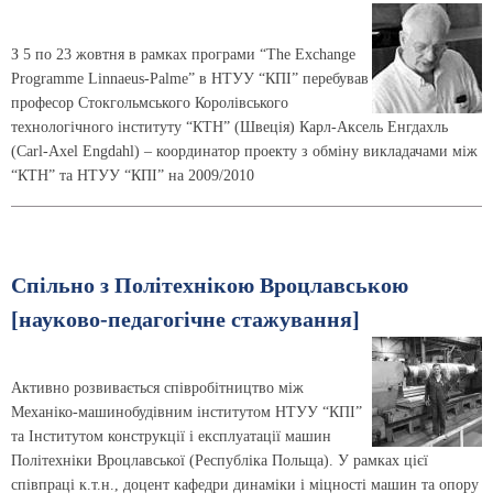
З 5 по 23 жовтня в рамках програми “The Exchange
Programme Linnaeus-Palme” в НТУУ “КПІ” перебував
професор Стокгольмського Королівського
технологічного інституту “КТН” (Швеція) Карл-Аксель Енгдахль
(Carl-Axel Engdahl) – координатор проекту з обміну викладачами між
“КТН” та НТУУ “КПІ” на 2009/2010
Спільно з Політехнікою Вроцлавською
[науково-педагогічне стажування]
Активно розвивається співробітництво між
Механіко-машинобудівним інститутом НТУУ “КПІ”
та Інститутом конструкції і експлуатації машин
Політехніки Вроцлавської (Республіка Польща). У рамках цієї
співпраці к.т.н., доцент кафедри динаміки і міцності машин та опору