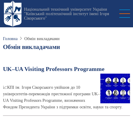
Перейти
Національний технічний університет України
до
"Київський політехнічний інститут імені Ігоря
основного
Сікорського"
вмісту
Головна
Обмін викладачами
Обмін викладачами
UK–UA Visiting Professors Programme
📈КПІ ім. Ігоря Сікорського увійшов до 10
університетів-переможців престижної програми UK–
UA Visiting Professors Programme, визначених
Фондом Президента України з підтримки освіти, науки та спорту.