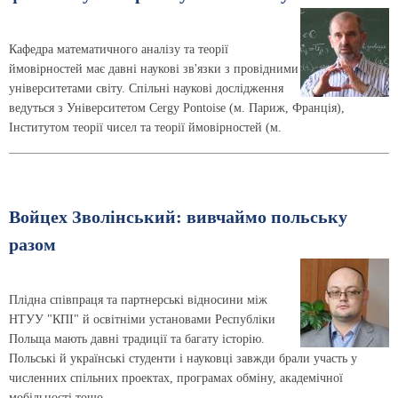
Кафедра математичного аналізу та теорії
ймовірностей має давні наукові зв'язки з провідними
університетами світу. Спільні наукові дослідження
ведуться з Університетом Cergy Pontoise (м. Париж, Франція),
Інститутом теорії чисел та теорії ймовірностей (м.
Войцех Зволінський: вивчаймо польську
разом
Плідна співпраця та партнерські відносини між
НТУУ "КПІ" й освітніми установами Республіки
Польща мають давні традиції та багату історію.
Польські й українські студенти і науковці завжди брали участь у
численних спільних проектах, програмах обміну, академічної
мобільності тощо.