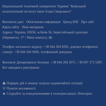
Національний технічний університет України "Київський
політехнічний інститут імені Ігоря Сікорського"
Контактні дані
Обов'язкова інформація
Бренд КПІ
Про сайт
Карта сайту
Нові матеріали
Адреса:
Україна
,
03056
, м.
Київ
-56,
Берестейський проспект
(Перемоги), 37
/ Мапа кампусу
,
📧
Телефон загального відділу:
+38 044 204 8282
, довiдка телефонної
станцiї:
+38 044 204 9494
,
телефонний довідник
Контакти Департаменту безпеки: +38 044 204 2071, +38 097 373 5387,
Бот швидкого реагування
⚠️
Порядок дій в умовах загрози надзвичайної ситуації
💡
Пункти незламності
🔥 Слідкуйте за повідомленнями в
телеграм-каналі «Ректорат»