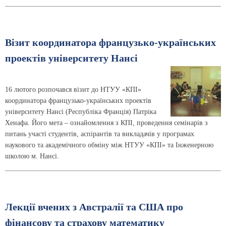
Візит координатора французько-українських
проектів університету Нансі
16 лютого розпочався візит до НТУУ «КПІ»
координатора французько-українських проектів
університету Нансі (Республіка Франція) Патріка
Хенафа. Його мета – ознайомлення з КПІ, проведення семінарів з
питань участі студентів, аспірантів та викладачів у програмах
наукового та академічного обміну між НТУУ «КПІ» та Інженерною
школою м. Нансі.
Лекції вчених з Австралії та США про
фінансову та страхову математику