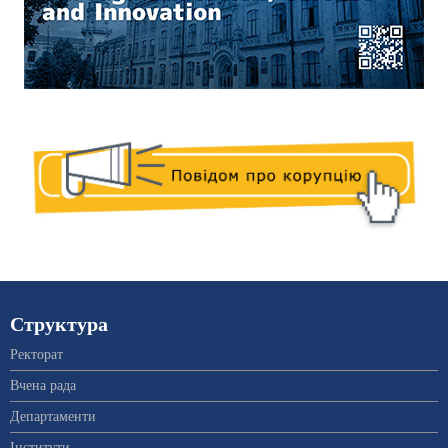
Структура
Ректорат
Вчена рада
Департаменти
Інститути