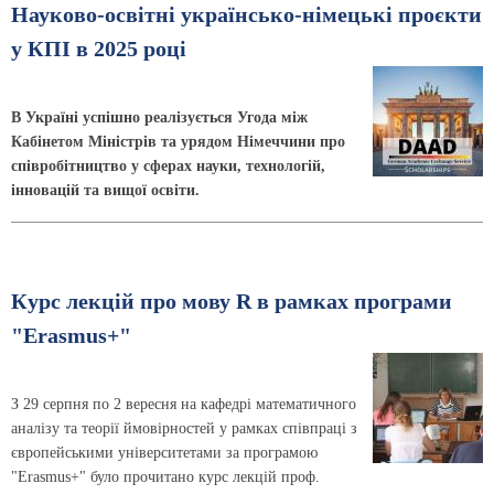
Науково-освітні українсько-німецькі проєкти
у КПІ в 2025 році
В Україні успішно реалізується Угода між
Кабінетом Міністрів та урядом Німеччини про
співробітництво у сферах науки, технологій,
інновацій та вищої освіти.
Курс лекцій про мову R в рамках програми
"Erasmus+"
З 29 серпня по 2 вересня на кафедрі математичного
аналізу та теорії ймовірностей у рамках співпраці з
європейськими університетами за програмою
"Erasmus+" було прочитано курс лекцій проф.