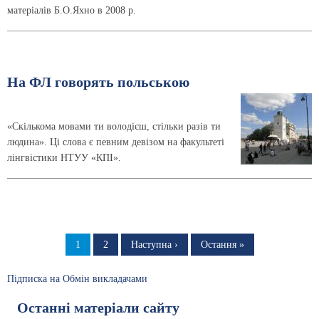
матеріалів Б.О.Яхно в 2008 р.
На ФЛ говорять польською
«Скількома мовами ти володієш, стільки разів ти
людина». Ці слова є певним девізом на факультеті
лінгвістики НТУУ «КПІ».
Розбивка
на
Сторінка
1
Сторінка
2
Наступна
Наступна ›
Остання
Остання »
сторінка
сторінка
сторінки
Підписка на Обмін викладачами
Останні матеріали сайту