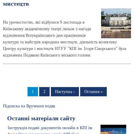
мистецтв
На урочистостях, які відбулися 9 листопада в
Київському академічному театрі ляльок з нагоди
відзначення Всеукраїнського дня працівників
культури та майстрів народних мистецтв, діяльність колективу
Центру культури і мистецтв НТУУ "КПІ ім. Ігоря Сікорського" була
відзначена Подякою Київського міського голови.
Розбивка
на
Сторінка
1
Сторінка
2
Наступна
Наступна ›
Остання
Остання »
сторінка
сторінка
сторінки
Підписка на Вручення подяк
Останні матеріали сайту
Інструкція подачі документів онлайн в КПІ ім.