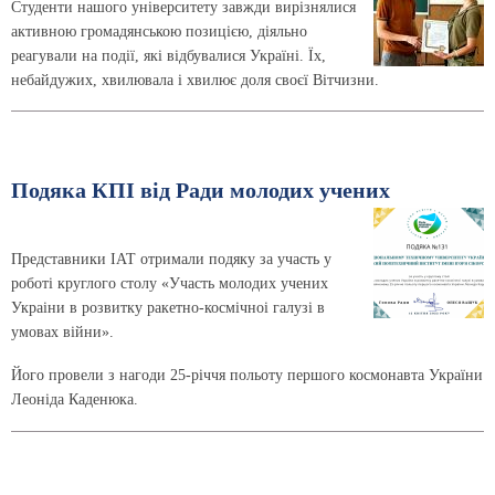
Студенти нашого університету завжди вирізнялися
активною громадянською позицією, діяльно
реагували на події, які відбувалися Україні. Їх,
небайдужих, хвилювала і хвилює доля своєї Вітчизни.
Подяка КПІ від Ради молодих учених
Представники ІАТ отримали подяку за участь у
роботі круглого столу «Участь молодих учених
Украі‌ни в розвитку ракетно-космічноі‌ галузі в
умовах війни».
Його провели з нагоди 25-річчя польоту першого космонавта України
Леоніда Каденюка.