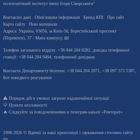
політехнічний інститут імені Ігоря Сікорського"
Контактні дані
Обов'язкова інформація
Бренд КПІ
Про сайт
Карта сайту
Нові матеріали
Адреса:
Україна
,
03056
, м.
Київ
-56,
Берестейський проспект
(Перемоги), 37
/ Мапа кампусу
,
📧
Телефон загального відділу:
+38 044 204 8282
, довiдка телефонної
станцiї:
+38 044 204 9494
,
телефонний довідник
Контакти Департаменту безпеки: +38 044 204 2071, +38 097 373 5387,
Бот швидкого реагування
⚠️
Порядок дій в умовах загрози надзвичайної ситуації
💡
Пункти незламності
🔥 Слідкуйте за повідомленнями в
телеграм-каналі «Ректорат»
1998-2026 © Вдячні за ваші
пропозиції і зауваження стосовно сайту
📧