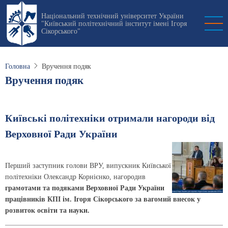
Перейти
Національний технічний університет України
до
"Київський політехнічний інститут імені Ігоря
основного
Сікорського"
вмісту
Головна
Вручення подяк
Вручення подяк
Київські політехніки отримали нагороди від
Верховної Ради України
Перший заступник голови ВРУ, випускник Київської
політехніки Олександр Корнієнко, нагородив
грамотами та подяками Верховної Ради України
працівників КПІ ім. Ігоря Сікорського за вагомий внесок у
розвиток освіти та науки.