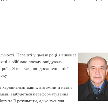
яльності. Нарешті у цьому році я виконав
ижні я обіймаю посаду завідувача
троїв. Я вважаю, що досягнення цієї
оку.
 кардинальні зміни, від зміни її назви
тями, відбудеться переформатування
ту та її результати, адже зусилля