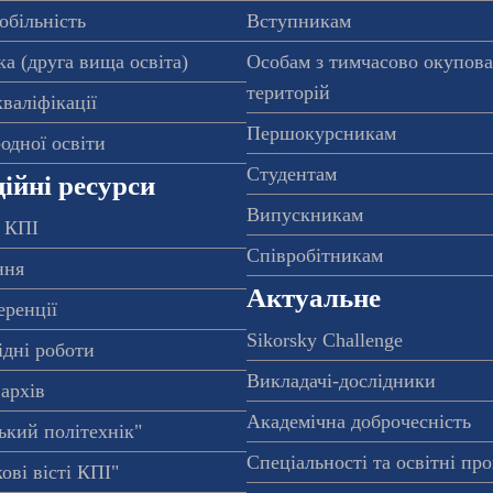
обільність
Вступникам
а (друга вища освіта)
Особам з тимчасово окупов
територій
валіфікації
Першокурсникам
одної освіти
Студентам
ійні ресурси
Випускникам
 КПІ
Співробітникам
ння
Актуальне
еренції
Sikorsky Challenge
ідні роботи
Викладачі-дослідники
архів
Академічна доброчесність
ький політехнік"
Спеціальності та освітні пр
ові вісті КПІ"