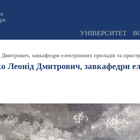
ни
оря
УНІВЕРСИТЕТ
В
д Дмитрович, завкафедри електронних приладів та прист
ко Леонід Дмитрович, завкафедри е