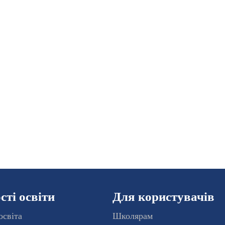
ті освіти
Для користувачів
освіта
Школярам