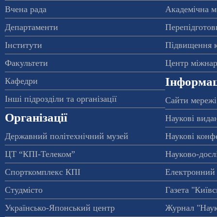
Вчена рада
Академічна м
Департаменти
Перепідготовк
Інститути
Підвищення к
Факультети
Центр міжнар
Інформац
Кафедри
Інші підрозділи та організації
Сайти мережі
Організації
Наукові вида
Державний політехнічний музей
Наукові конф
ЦТ “КПІ-Телеком”
Науково-досл
Спорткомплекс КПІ
Електронний 
Студмісто
Газета "Київс
Українсько-Японський центр
Журнал "Наук