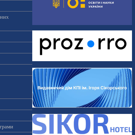
аних
ограми