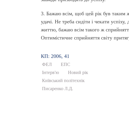
3. Бажаю всім, щоб цей рік був таким 
удачі. Не треба сидіти і чекати успіху
життю, бажаю всім такого ж сприйняття
Оптимістичне сприйняття світу притяг
КП: 2006, 41
ФЕЛ
ЕПС
Інтерв'ю
Новий рік
Київський політехнік
Писаренко Л.Д.