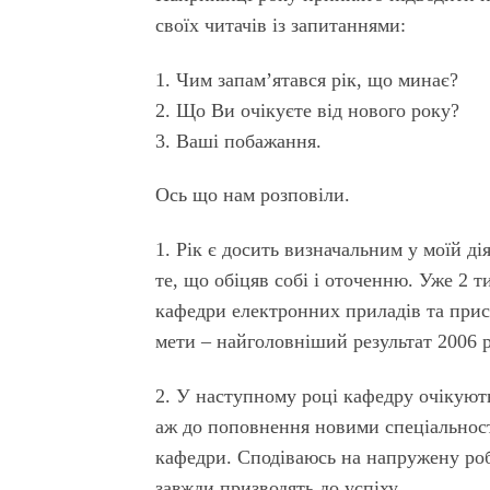
своїх читачів із запитаннями:
1. Чим запам’ятався рік, що минає?
2. Що Ви очікуєте від нового року?
3. Ваші побажання.
Ось що нам розповіли.
1. Рік є досить визначальним у моїй ді
те, що обіцяв собі і оточенню. Уже 2 т
кафедри електронних приладів та прис
мети – найголовніший результат 2006 р
2. У наступному році кафедру очікують
аж до поповнення новими спеціальнос
кафедри. Сподіваюсь на напружену робо
завжди призводять до успіху.