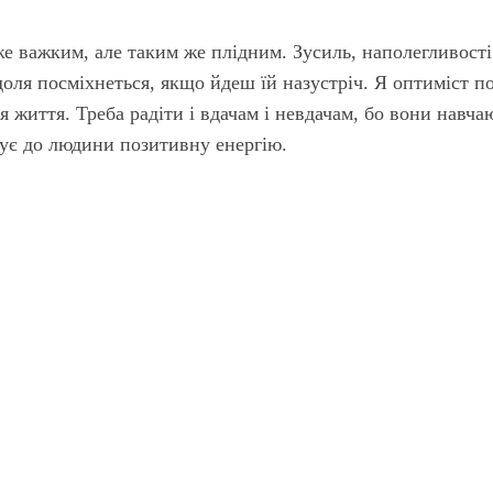
же важким, але таким же плідним. Зусиль, наполегливості
, доля посміхнеться, якщо йдеш їй назустріч. Я оптиміст п
 життя. Треба радіти і вдачам і невдачам, бо вони навча
ує до людини позитивну енергію.