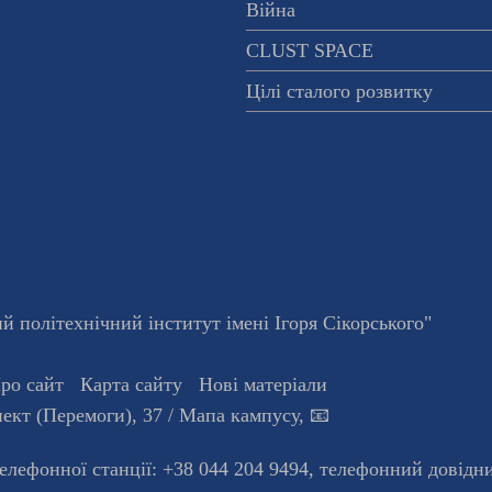
Війна
CLUST SPACE
Цілі сталого розвитку
 політехнічний інститут імені Ігоря Сікорського"
ро сайт
Карта сайту
Нові матеріали
ект (Перемоги), 37
/ Мапа кампусу
,
📧
телефонної станцiї:
+38 044 204 9494
,
телефонний довідн