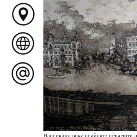
Наприкінці року прийнято підводити п