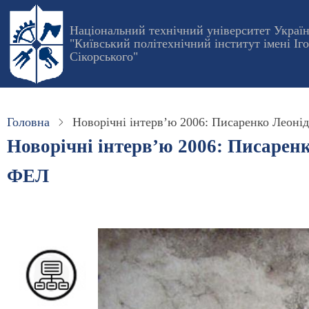
Перейти
до
Національний технічний університет Украї
"Київський політехнічний інститут імені Іг
основного
Сікорського"
вмісту
Головна
Новорічні інтерв’ю 2006: Писаренко Леоні
Новорічні інтерв’ю 2006: Писарен
ФЕЛ