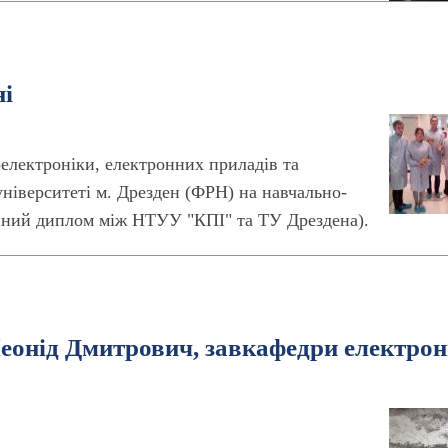
ні
оелектроніки, електронних приладів та
університеті м. Дрезден (ФРН) на навчально-
ійний диплом між НТУУ "КПІ" та ТУ Дрездена).
Леонід Дмитрович, завкафедри електро