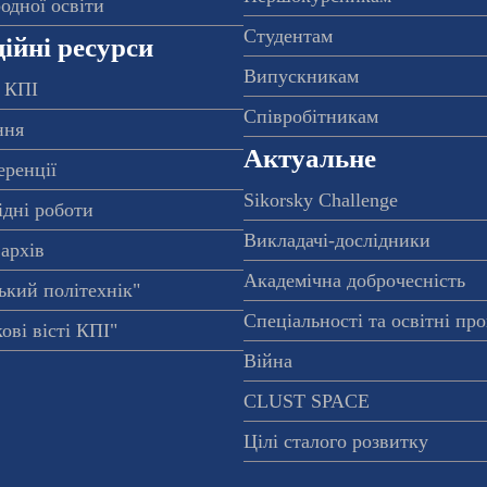
одної освіти
Студентам
ійні ресурси
Випускникам
 КПІ
Співробітникам
ння
Актуальне
еренції
Sikorsky Challenge
ідні роботи
Викладачі-дослідники
архів
Академічна доброчесність
ький політехнік"
Спеціальності та освітні пр
ові вісті КПІ"
Війна
CLUST SPACE
Цілі сталого розвитку