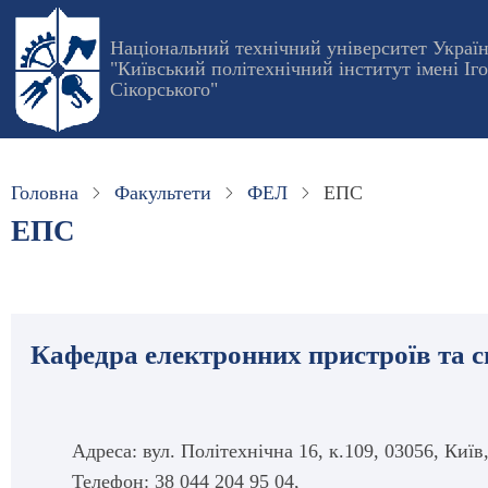
Перейти
до
Національний технічний університет Украї
"Київський політехнічний інститут імені Іг
основного
Сікорського"
вмісту
Головна
Факультети
ФЕЛ
ЕПС
ЕПС
Кафедра електронних пристроїв та 
Адреса: вул. Політехнічна 16, к.109, 03056, Київ
Телефон: 38 044 204 95 04,