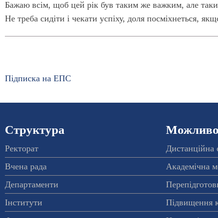
Бажаю всім, щоб цей рік був таким же важким, але таки
Не треба сидіти і чекати успіху, доля посміхнеться, якщ
Підписка на ЕПС
Структура
Можливос
Ректорат
Дистанційна 
Вчена рада
Академічна м
Департаменти
Перепідготовк
Інститути
Підвищення к