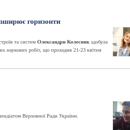
озширює горизонти
строїв та систем
Олександри Колесник
здобула
ких наукових робіт, що проходив 21-23 квітня
ндіатом Верховної Ради України.