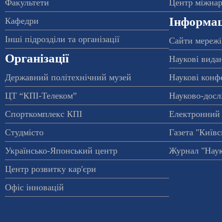
Факультети
Центр міжнар
Інформац
Кафедри
Інші підрозділи та організації
Сайти мережі
Організації
Наукові вида
Державний політехнічний музей
Наукові конф
ЦТ “КПІ-Телеком”
Науково-досл
Спорткомплекс КПІ
Електронний 
Студмісто
Газета "Київс
Українсько-Японський центр
Журнал "Наук
Центр розвитку кар'єри
Офіс інновацій