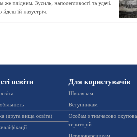
м же плідним. Зусиль, наполегливості та удачі.
о йдеш їй назустріч.
ті освіти
Для користувачів
освіта
Школярам
обільність
Вступникам
а (друга вища освіта)
Особам з тимчасово окупов
територій
валіфікації
Першокурсникам