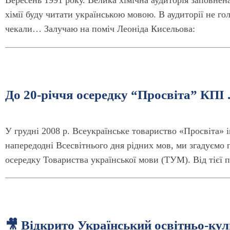
Вересень 1991 року. Велика хімічна аудиторія заповнен
хімії буду читати українською мовою. В аудиторії не г
чекали… Залучаю на поміч Леоніда Кисельова:
До 20-річчя осередку “Просвіта” КПІ
У грудні 2008 р. Всеукраїнське товариство «Просвіта» і
напередодні Всесвітнього дня рідних мов, ми згадуємо
осередку Товариства української мови (ТУМ). Від тієї п
🎥 Відкрито Український освітньо-ку