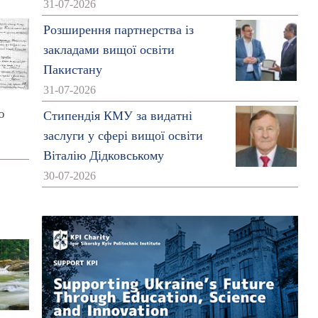
31-07-2026
Розширення партнерства із
закладами вищої освіти
Пакистану
31-07-2026
ю
Стипендія КМУ за видатні
заслуги у сфері вищої освіти
Віталію Дідковському
30-07-2026