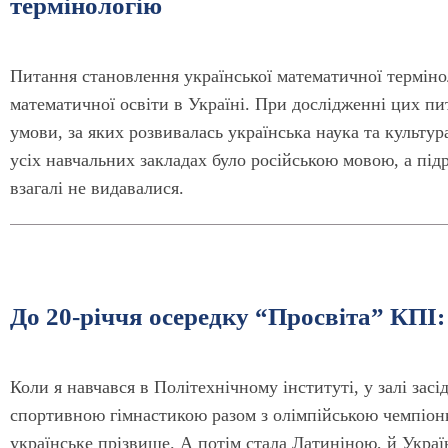
термінологію
Питання становлення української математичної терміноло
математичної освіти в Україні. При дослідженні цих пи
умови, за яких розвивалась українська наука та культу
усіх навчальних закладах було російською мовою, а під
взагалі не видавалися.
До 20-річчя осередку “Просвіта” КПІ:
Коли я навчався в Політехнічному інституті, у залі засі
спортивною гімнастикою разом з олімпійською чемпіон
українське прізвище. А потім стала Латиніною, й Украї