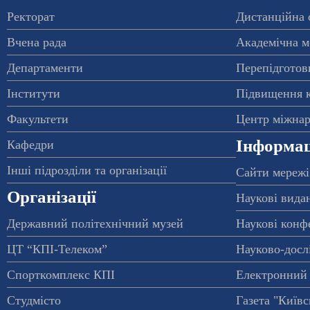
Ректорат
Дистанційна 
Вчена рада
Академічна м
Департаменти
Перепідготовк
Інститути
Підвищення к
Факультети
Центр міжнар
Інформац
Кафедри
Інші підрозділи та організації
Сайти мережі
Організації
Наукові вида
Державний політехнічний музей
Наукові конф
ЦТ “КПІ-Телеком”
Науково-досл
Спорткомплекс КПІ
Електронний 
Студмісто
Газета "Київс