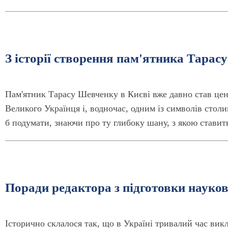
З історії створення пам'ятника Тарас
Пам'ятник Тарасу Шевченку в Києві вже давно став цент
Великого Українця і, водночас, одним із символів столи
б подумати, знаючи про ту глибоку шану, з якою стави
Поради редактора з підготовки науко
Історично склалося так, що в Україні тривалий час вик