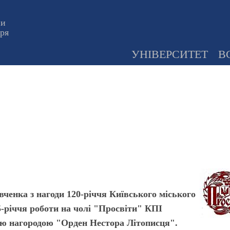
ни
оря
УНІВЕРСИТЕТ
В
ченка з нагоди 120-річчя Київського міського
25-річчя роботи на чолі "Просвіти" КПІ
ю нагородою "Орден Нестора Літописця".