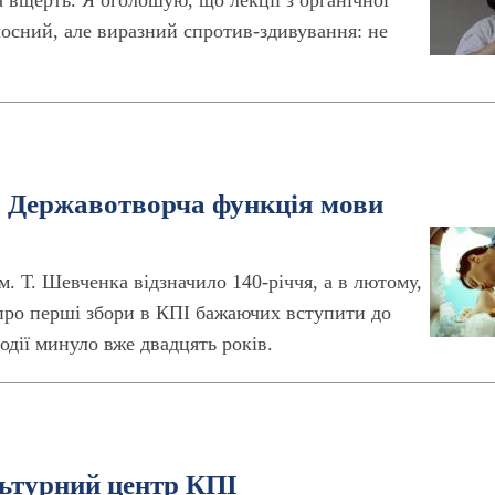
а вщерть. Я оголошую, що лекції з органічної
олосний, але виразний спротив-здивування: не
 . Державотворча функція мови
м. Т. Шевченка відзначило 140-річчя, а в лютому,
 про перші збори в КПІ бажаючих вступити до
одії минуло вже двадцять років.
льтурний центр КПІ