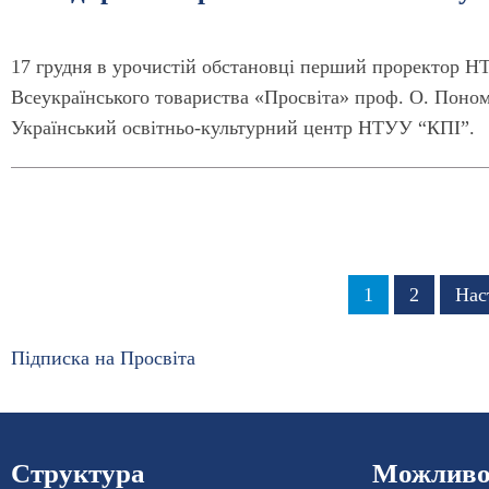
17 грудня в урочистій обстановці перший проректор Н
Всеукраїнського товариства «Просвіта» проф. О. Поном
Український освітньо-культурний центр НТУУ “КПІ”.
Розбивка
Сторінка
1
Сторінка
2
Нас
Нас
на
сто
сторінки
Підписка на Просвіта
Структура
Можливос