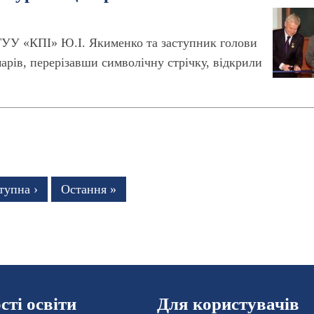
ТУУ «КПІ» Ю.І. Якименко та заступник голови
арів, перерізавши символічну стрічку, відкрили
тупна
тупна ›
Остання
Остання »
рінка
сторінка
ті освіти
Для користувачів