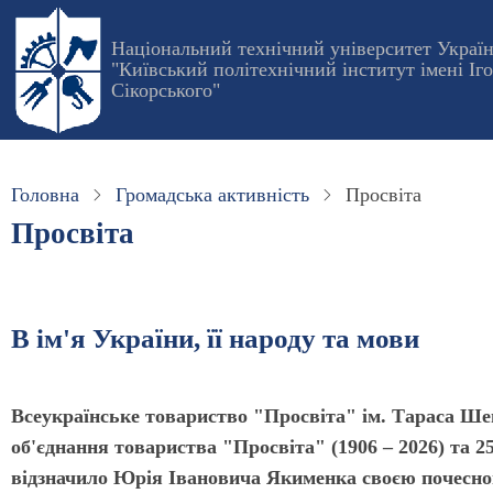
Перейти
до
Національний технічний університет Украї
"Київський політехнічний інститут імені Іг
основного
Сікорського"
вмісту
Головна
Громадська активність
Просвіта
Просвіта
В ім'я України, її народу та мови
Всеукраїнське товариство "Просвіта" ім. Тараса Шев
об'єд­нання то­вариства "Просвіта" (1906 – 2026) та 
відзначило Юрія Івановича Якименка своєю почесно