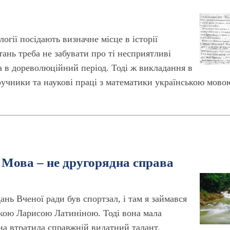
гії посідають визначне місце в історії
тань треба не забувати про ті несприятливі
ра в дореволюційний період. Тоді ж викладання в
ручники та наукові праці з математики українською мово
 Мова – не другорядна справа
дань Вченої ради був спортзал, і там я займався
кою Ларисою Латиніною. Тоді вона мала
на втратила справжній видатний талант.