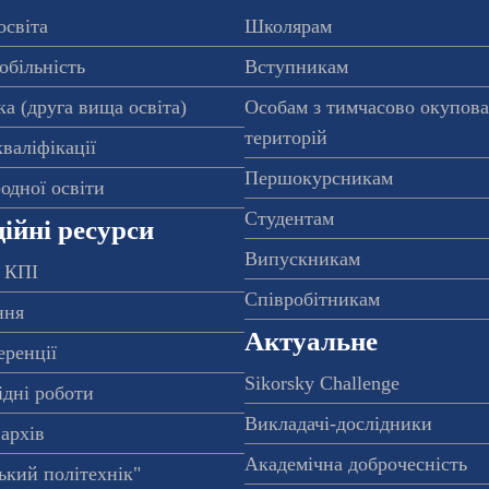
освіта
Школярам
обільність
Вступникам
а (друга вища освіта)
Особам з тимчасово окупов
територій
валіфікації
Першокурсникам
одної освіти
Студентам
ійні ресурси
Випускникам
 КПІ
Співробітникам
ння
Актуальне
еренції
Sikorsky Challenge
ідні роботи
Викладачі-дослідники
архів
Академічна доброчесність
ький політехнік"